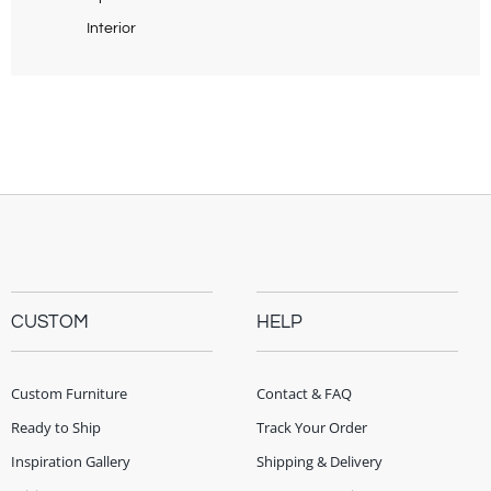
Interior
CUSTOM
HELP
Custom Furniture
Contact & FAQ
Ready to Ship
Track Your Order
Inspiration Gallery
Shipping & Delivery