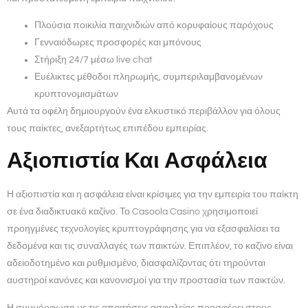
Πλούσια ποικιλία παιχνιδιών από κορυφαίους παρόχους
Γενναιόδωρες προσφορές και μπόνους
Στήριξη 24/7 μέσω live chat
Ευέλικτες μέθοδοι πληρωμής, συμπεριλαμβανομένων
κρυπτονομισμάτων
Αυτά τα οφέλη δημιουργούν ένα ελκυστικό περιβάλλον για όλους
τους παίκτες, ανεξαρτήτως επιπέδου εμπειρίας.
Αξιοπιστία Και Ασφάλεια
Η αξιοπιστία και η ασφάλεια είναι κρίσιμες για την εμπειρία του παίκτη
σε ένα διαδικτυακό καζίνο. Το Casoola Casino χρησιμοποιεί
προηγμένες τεχνολογίες κρυπτογράφησης για να εξασφαλίσει τα
δεδομένα και τις συναλλαγές των παικτών. Επιπλέον, το καζίνο είναι
αδειοδοτημένο και ρυθμισμένο, διασφαλίζοντας ότι τηρούνται
αυστηροί κανόνες και κανονισμοί για την προστασία των παικτών.
Η συμμόρφωση με τις απαιτήσεις ασφαλείας προσφέρει στους