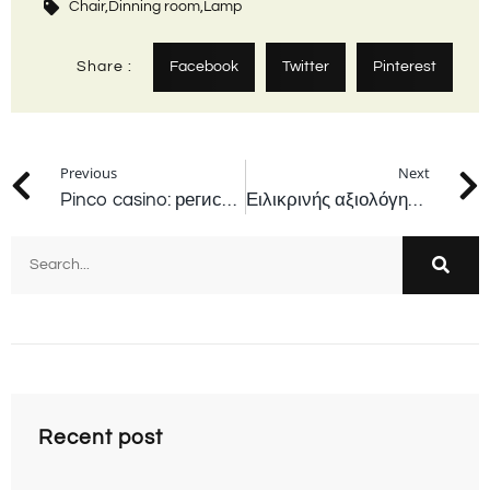
Chair,
Dinning room,
Lamp
Share :
Facebook
Twitter
Pinterest
Previous
Next
Pinco casino: регистрация, бонусы, быстрый доступ к играм Пинко казино — это онлайн платформа для азартных игр, доступна
Ειλικρινής αξιολόγηση: πλεονεκτήματα και μειονεκτήματα των Malina Casino το 2026 Τα διαδικτυακά καζίνο έχουν γίνει η προ
Recent post