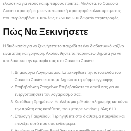
ελκυστικά για νέους και έμπειρους παίκτες. Μάλιστα, το Casoola
Casino προσφέρει μια εντυπωσιακή προσφορά καλωσορίσματος,
που περιλαμβάνει 100% έως €750 και 200 δωρεάν περιστροφές.
Πώς Να Ξεκινήσετε
Η διαδικασία για να ξεκινήσετε το παιχνίδι σε ένα διαδικτυακό καζίνο
είναι απλή και γρήγορη. Ακολουθήστε τα παρακάτω βήματα για να
απολαύσετε την εμπειρία σας στο Casoola Casino:
Δημιουργία Λογαριασμού:
Επισκεφθείτε την ιστοσελίδα του
Casoola Casino και συμπληρώστε τη φόρμα εγγραφής.
Επιβεβαίωση Στοιχείων:
Επιβεβαιώστε το email σας για να
ενεργοποιήσετε τον λογαριασμό σας.
Κατάθεση Χρημάτων:
Επιλέξτε μια μέθοδο πληρωμής και κάντε
την πρώτη σας κατάθεση, που μπορεί να είναι μόλις €10.
Επιλογή Παιχνιδιού:
Περιηγηθείτε στα διαθέσιμα παιχνίδια και
επιλέξτε αυτό που σας ενδιαφέρει.
Αρχίστε να Παίζετε:
Εισέλθετε στο παιχνίδι και απολαύστε την