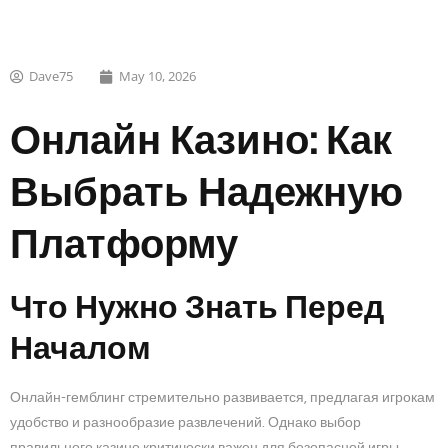
Dave75
May 10, 2026
Онлайн Казино: Как
Выбрать Надежную
Платформу
Что Нужно Знать Перед
Началом
Онлайн-гемблинг стремительно развивается, предлагая игрокам
удобство и разнообразие развлечений. Однако выбор