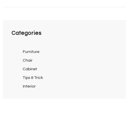
Categories
Furniture
Chair
Cabinet
Tips & Trick
Interior