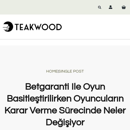
HOME
SINGLE POST
Betgaranti Ile Oyun
Basitleştirilirken Oyuncuların
Karar Verme Sürecinde Neler
Değişiyor