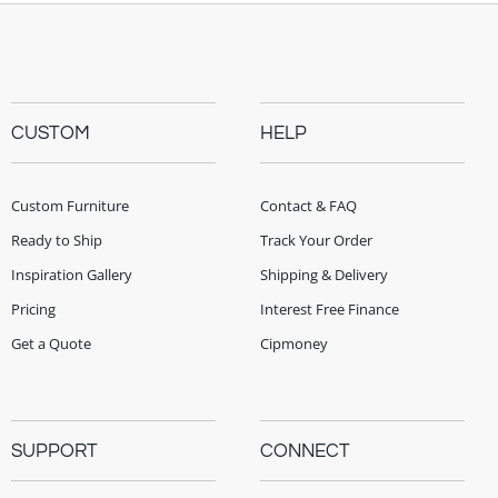
CUSTOM
HELP
Custom Furniture
Contact & FAQ
Ready to Ship
Track Your Order
Inspiration Gallery
Shipping & Delivery
Pricing
Interest Free Finance
Get a Quote
Cipmoney
SUPPORT
CONNECT