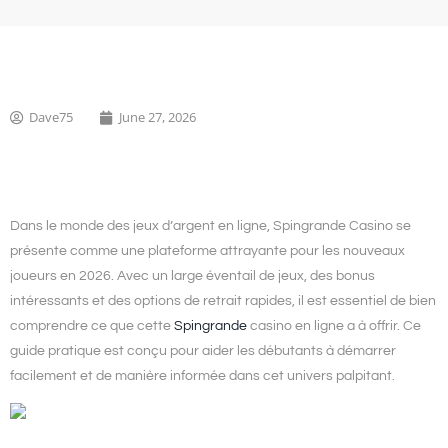
Dave75
June 27, 2026
Dans le monde des jeux d’argent en ligne,
Spingrande Casino
se
présente comme une plateforme attrayante pour les nouveaux
joueurs en 2026. Avec un large éventail de jeux, des bonus
intéressants et des options de retrait rapides, il est essentiel de bien
comprendre ce que cette
Spingrande
casino en ligne a à offrir. Ce
guide pratique est conçu pour aider les débutants à démarrer
facilement et de manière informée dans cet univers palpitant.