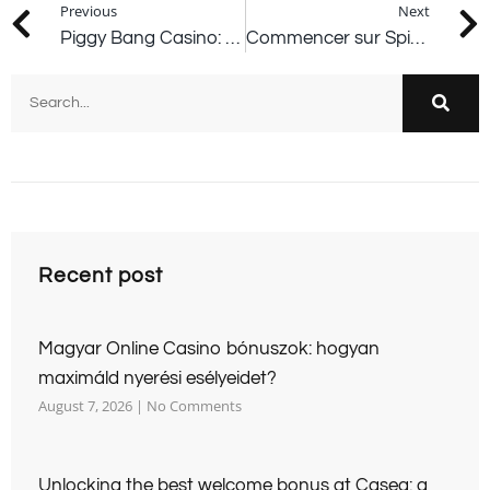
Previous
Next
Piggy Bang Casino: vertaa maksutapoja ja löydä nopeimmat nostot
Commencer sur Spingrande Casino : guide pratique pour les nouveaux joueurs en 2026
Recent post
Magyar Online Casino bónuszok: hogyan
maximáld nyerési esélyeidet?
August 7, 2026
No Comments
Unlocking the best welcome bonus at Casea: a