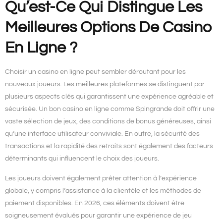
Qu’est-Ce Qui Distingue Les
Meilleures Options De Casino
En Ligne ?
Choisir un casino en ligne peut sembler déroutant pour les
nouveaux joueurs. Les meilleures plateformes se distinguent par
plusieurs aspects clés qui garantissent une expérience agréable et
sécurisée. Un bon casino en ligne comme
Spingrande
doit offrir une
vaste sélection de jeux, des conditions de bonus généreuses, ainsi
qu’une interface utilisateur conviviale. En outre, la sécurité des
transactions et la rapidité des retraits sont également des facteurs
déterminants qui influencent le choix des joueurs.
Les joueurs doivent également prêter attention à l’expérience
globale, y compris l’assistance à la clientèle et les méthodes de
paiement disponibles. En 2026, ces éléments doivent être
soigneusement évalués pour garantir une expérience de jeu