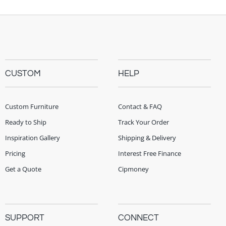
CUSTOM
HELP
Custom Furniture
Contact & FAQ
Ready to Ship
Track Your Order
Inspiration Gallery
Shipping & Delivery
Pricing
Interest Free Finance
Get a Quote
Cipmoney
SUPPORT
CONNECT