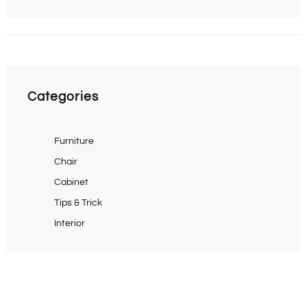
Categories
Furniture
Chair
Cabinet
Tips & Trick
Interior