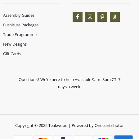
Assembly Guides
Furniture Packages
Trade Programme
New Designs
Gift Cards
Questions? We’re here to help Available 9am–8pm CT, 7
days a week.
Copyright © 2022 Teakwood | Powered by Onecontributor