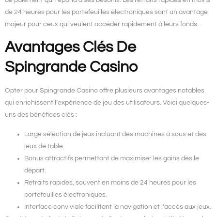
de 24 heures pour les portefeuilles électroniques sont un avantage
majeur pour ceux qui veulent accéder rapidement à leurs fonds.
Avantages Clés De
Spingrande Casino
Opter pour
Spingrande Casino
offre plusieurs avantages notables
qui enrichissent l’expérience de jeu des utilisateurs. Voici quelques-
uns des bénéfices clés :
Large sélection de jeux incluant des machines à sous et des
jeux de table.
Bonus attractifs permettant de maximiser les gains dès le
départ.
Retraits rapides, souvent en moins de 24 heures pour les
portefeuilles électroniques.
Interface conviviale facilitant la navigation et l’accès aux jeux.