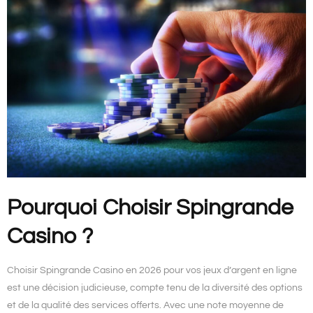
Pourquoi Choisir Spingrande
Casino ?
Choisir
Spingrande Casino
en 2026 pour vos jeux d’argent en ligne
est une décision judicieuse, compte tenu de la diversité des options
et de la qualité des services offerts. Avec une note moyenne de