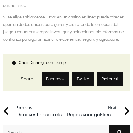
casino físico.
Si se elige sabiamente, jugar en un casino en línea puede ofrecer
oportunidades únicas para ganar y disfrutar de la emoción del
juego. Recuerda siempre investigar y seleccionar plataformas de
confianza para garantizar una experiencia segura y agradable.
Chair,
Dinning room,
Lamp
Share :
Facebook
Twitter
Pinterest
Previous
Next
Discover the secrets to winning at the casino: foolproof strategies I casinò sono luoghi affascinanti e carichi di emozi
Regels voor gokken wat zegt de wet