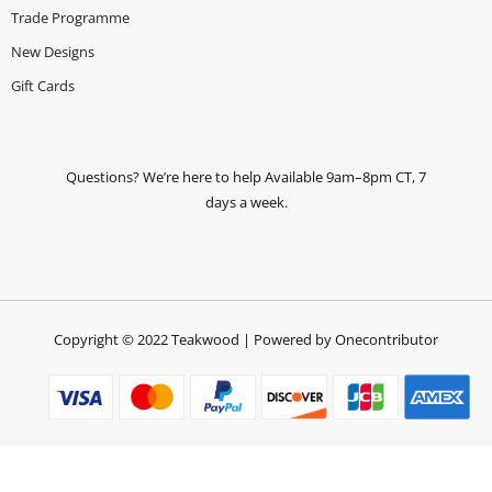
Trade Programme
New Designs
Gift Cards
Questions? We’re here to help Available 9am–8pm CT, 7
days a week.
Copyright © 2022 Teakwood | Powered by Onecontributor