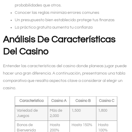
probabilidades que otros.
Conocer las reglas minimiza errores comunes
Un presupuesto bien establecido protege tus finanzas
La práctica gratuita aumenta tu confianza
Análisis De Características
Del Casino
Entender las características del casino donde planeas jugar puede
hacer una gran diferencia. A continuación, presentamos una tabla
comparativa que resalta aspectos clave a considerar al elegir un
casino.
Característica
Casino A
Casino B
Casino C
Variedad de
Más de
1,500
1,800
Juegos
2,000
Bonos de
Hasta
Hasta 150%
Hasta
Bienvenida
200%
100%