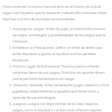
Para comenzar tu camino hacia el éxito en el casino, es crucial
seguir ciertos pasos que te ayudarán a desarrollar una base sólida.
Aquí hay una lista de acciones recomendadas:
Investiga los Juegos:
Antes de jugar, es importante conocer
las reglas, estrategias y probabilidades de los juegos que te
interesan.
Establece un Presupuesto:
Definir un límite de dinero que
estás dispuesto a gastar te ayudará a evitar pérdidas
excesivas.
Practica Jugar Gratuitamente:
Muchos casinos ofrecen
versiones demo de sus juegos. Practicar sin apostar dinero
real te permitirá familiarizarte sin riesgo.
Observa y Aprende:
Antes de lanzarte a jugar, observa a otros
jugadores, especialmente a aquellos que tienen éxito, y
aprende de sus estrategias.
Juega en Juegos con Baja Ventaja de la Casa:
Algunos
juegos, como el blackjack o el baccarat, ofrecen mejores