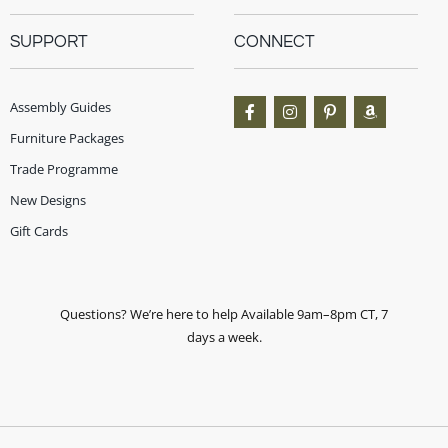
SUPPORT
CONNECT
Assembly Guides
Furniture Packages
Trade Programme
New Designs
Gift Cards
Questions? We’re here to help Available 9am–8pm CT, 7
days a week.