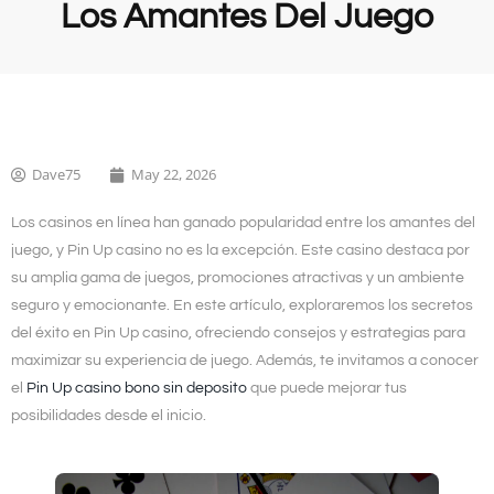
Los Amantes Del Juego
Dave75
May 22, 2026
Los casinos en línea han ganado popularidad entre los amantes del
juego, y Pin Up casino no es la excepción. Este casino destaca por
su amplia gama de juegos, promociones atractivas y un ambiente
seguro y emocionante. En este artículo, exploraremos los secretos
del éxito en Pin Up casino, ofreciendo consejos y estrategias para
maximizar su experiencia de juego. Además, te invitamos a conocer
el
Pin Up casino bono sin deposito
que puede mejorar tus
posibilidades desde el inicio.