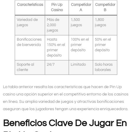
Características
Pin Up
Competidor
Competidor
Casino
A
B
Variedad de
Más de
1,500
1,800
juegos
2,000
juegos
juegos
juegos
Bonificaciones
Hasta
100% en el
50% en el
de bienvenida
150% en el
primer
primer
primer
depósito
depósito
depósito
Soporte al
24/7
Limitado
Solo horas
cliente
laborales
La tabla anterior resalta las características que hacen de Pin Up
casino una opción superior en el competitivo entorno de los casinos
en línea. Su amplia variedad de juegos y atractivas bonificaciones
aseguran que los jugadores tengan una experiencia enriquecedora.
Beneficios Clave De Jugar En