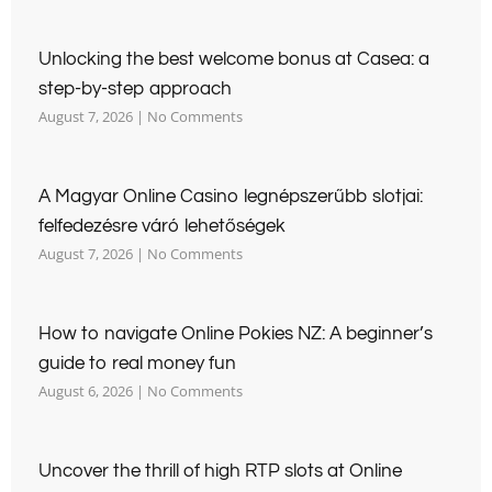
Unlocking the best welcome bonus at Casea: a
step-by-step approach
August 7, 2026
No Comments
A Magyar Online Casino legnépszerűbb slotjai:
felfedezésre váró lehetőségek
August 7, 2026
No Comments
How to navigate Online Pokies NZ: A beginner’s
guide to real money fun
August 6, 2026
No Comments
Uncover the thrill of high RTP slots at Online