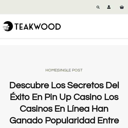
HOME
SINGLE POST
Descubre Los Secretos Del
Éxito En Pin Up Casino Los
Casinos En Línea Han
Ganado Popularidad Entre