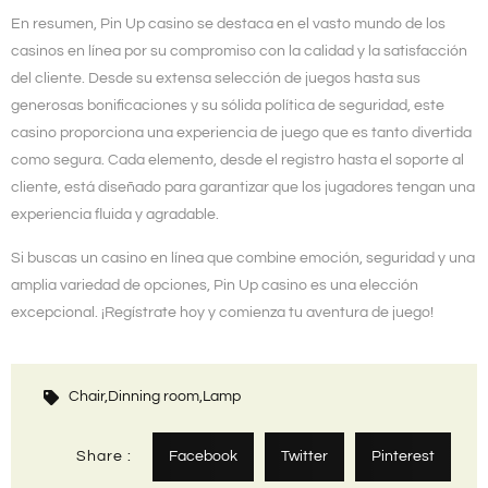
En resumen, Pin Up casino se destaca en el vasto mundo de los
casinos en línea por su compromiso con la calidad y la satisfacción
del cliente. Desde su extensa selección de juegos hasta sus
generosas bonificaciones y su sólida política de seguridad, este
casino proporciona una experiencia de juego que es tanto divertida
como segura. Cada elemento, desde el registro hasta el soporte al
cliente, está diseñado para garantizar que los jugadores tengan una
experiencia fluida y agradable.
Si buscas un casino en línea que combine emoción, seguridad y una
amplia variedad de opciones, Pin Up casino es una elección
excepcional. ¡Regístrate hoy y comienza tu aventura de juego!
Chair,
Dinning room,
Lamp
Share :
Facebook
Twitter
Pinterest