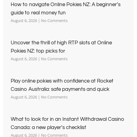
How to navigate Online Pokies NZ: A beginner’s
guide to real money fun
August 6, 2026
No Comments
Uncover the thrill of high RTP slots at Online
Pokies NZ: top picks for
August 6, 2026
No Comments
Play online pokies with confidence at Rocket
Casino Australia: safe payments and quick
August 6, 2026
No Comments
What to look for in an Instant Withdrawal Casino
Canada: a new player’s checklist
August 6, 2026
No Comments