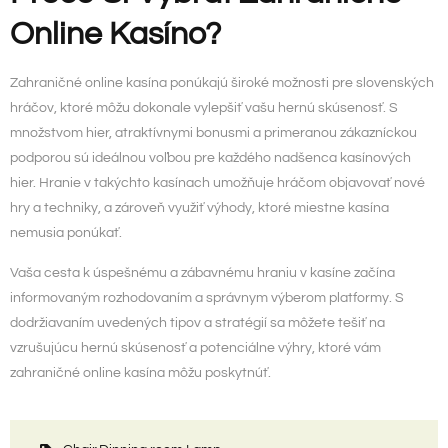
Online Kasíno?
Zahraničné online kasína ponúkajú široké možnosti pre slovenských
hráčov, ktoré môžu dokonale vylepšiť vašu hernú skúsenosť. S
množstvom hier, atraktívnymi bonusmi a primeranou zákazníckou
podporou sú ideálnou voľbou pre každého nadšenca kasínových
hier. Hranie v takýchto kasínach umožňuje hráčom objavovať nové
hry a techniky, a zároveň využiť výhody, ktoré miestne kasína
nemusia ponúkať.
Vaša cesta k úspešnému a zábavnému hraniu v kasíne začína
informovaným rozhodovaním a správnym výberom platformy. S
dodržiavaním uvedených tipov a stratégií sa môžete tešiť na
vzrušujúcu hernú skúsenosť a potenciálne výhry, ktoré vám
zahraničné online kasína môžu poskytnúť.