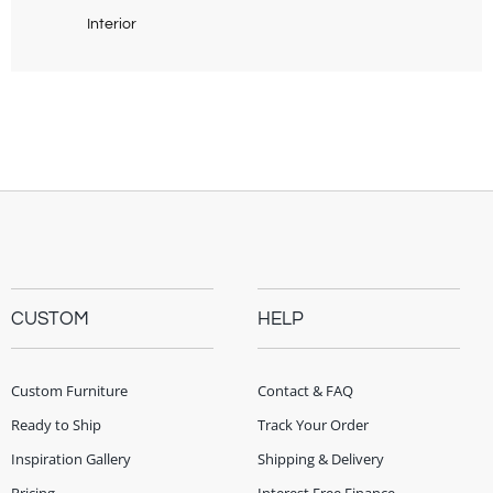
Interior
CUSTOM
HELP
Custom Furniture
Contact & FAQ
Ready to Ship
Track Your Order
Inspiration Gallery
Shipping & Delivery