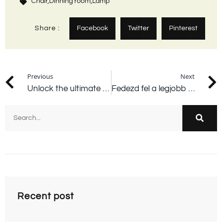
Chair,
Dinning room,
Lamp
Share :
Facebook
Twitter
Pinterest
Previous
Next
Unlock the ultimate guide to mastering casino games and strategies Understanding the world of casinos is essential for a
Fedezd fel a legjobb kaszinó titkokat és stratégiákat A kaszinók világa mindig is vonzotta a szerencsejátékosokat, legye
Recent post