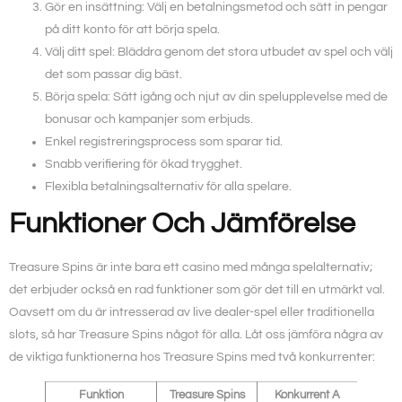
Gör en insättning:
Välj en betalningsmetod och sätt in pengar
på ditt konto för att börja spela.
Välj ditt spel:
Bläddra genom det stora utbudet av spel och välj
det som passar dig bäst.
Börja spela:
Sätt igång och njut av din spelupplevelse med de
bonusar och kampanjer som erbjuds.
Enkel registreringsprocess som sparar tid.
Snabb verifiering för ökad trygghet.
Flexibla betalningsalternativ för alla spelare.
Funktioner Och Jämförelse
Treasure Spins är inte bara ett casino med många spelalternativ;
det erbjuder också en rad funktioner som gör det till en utmärkt val.
Oavsett om du är intresserad av live dealer-spel eller traditionella
slots, så har Treasure Spins något för alla. Låt oss jämföra några av
de viktiga funktionerna hos Treasure Spins med två konkurrenter:
Funktion
Treasure Spins
Konkurrent A
Konk