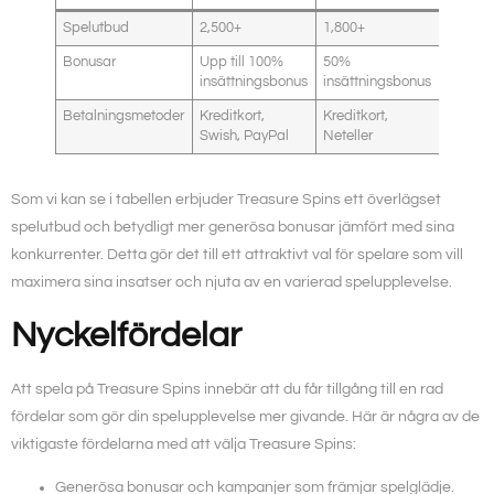
Spelutbud
2,500+
1,800+
2,200+
Bonusar
Upp till 100%
50%
75%
insättningsbonus
insättningsbonus
insätt
Betalningsmetoder
Kreditkort,
Kreditkort,
Kreditk
Swish, PayPal
Neteller
Som vi kan se i tabellen erbjuder Treasure Spins ett överlägset
spelutbud och betydligt mer generösa bonusar jämfört med sina
konkurrenter. Detta gör det till ett attraktivt val för spelare som vill
maximera sina insatser och njuta av en varierad spelupplevelse.
Nyckelfördelar
Att spela på Treasure Spins innebär att du får tillgång till en rad
fördelar som gör din spelupplevelse mer givande. Här är några av de
viktigaste fördelarna med att välja Treasure Spins:
Generösa bonusar och kampanjer som främjar spelglädje.