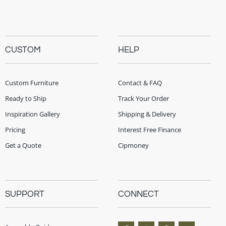
CUSTOM
HELP
Custom Furniture
Contact & FAQ
Ready to Ship
Track Your Order
Inspiration Gallery
Shipping & Delivery
Pricing
Interest Free Finance
Get a Quote
Cipmoney
SUPPORT
CONNECT