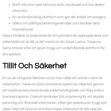
Brett utbud av spel inklusive slots, bordsspel och live dealer-
alternativ.
En användarvänlig plattform som gör det enkelt att navigera.
Säkra och pålitliga betalningsmetoder som skyddar dina
transaktioner.
Dessa fördelar är avgörande för att optimera din spelupplevelse och
säkerställa att du får ut det mesta av din tid på casino. Treasure
Spins strävar efter att ge en trygg och underhållande plattform för
alla spelare.
Tillit Och Säkerhet
En av de viktigaste faktorerna när man väljer ett online-casino är
säkerheten. Treasure Spins prioriterar spelarnas säkerhet genom
att implementera avancerade säkerhetsåtgärder och följa strikta
licensieringskrav. Casinot använder SSL-kryptering för att skydda
personlig och finansiell information, vilket ger spelarna en trygg och
säker miljö att njuta av sina favoritspel. Dessutom är alla spel på