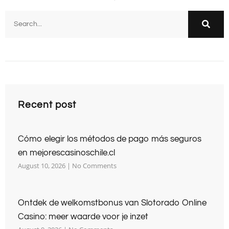
Recent post
Cómo elegir los métodos de pago más seguros
en mejorescasinoschile.cl
August 10, 2026
No Comments
Ontdek de welkomstbonus van Slotorado Online
Casino: meer waarde voor je inzet