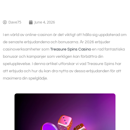
Dave75
June 4, 2026
I en värld av online-casinon är det viktigt att hålla sig uppdaterad om
de senaste erbjudandena och bonusarna. År 2026 erbjuder
casinoverksamheter som
Treasure Spins Casino
en rad fantastiska
bonusar och kampanjer som verkligen kan förbättra din
spelupplevelse. I denna artikel utforskar vi vad Treasure Spins har
att erbjuda och hur du kan dra nytta av dessa erbjudanden för att
maximera din spelglädje.