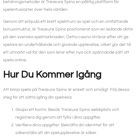
betalningsmetoder är Treasure Spins en pålitlig plattform för
spelentusiaster över hela världen.
Genom att erbjuda ett brett spektrum av spel och en omfattande
bonusstruktur, är Treasure Spins positionerat som en ledande aktör
på den svenska spelmarknaden. Detta casino strävar efter att ge
spelare en underhållande och givande upplevelse, vilket gör det till
ett utmärkt val för den som letar efter nya och spännande sätt att
spela online.
Hur Du Kommer Igång
Att börja spela på Treasure Spins är enkelt och smidigt. Följ dessa
steg för att sätta igång din spelresa:
Skapa ett konto:
Besök Treasure Spins webbplats och
registrera dig genom att fylla i dina uppgifter.
Verifiera dina uppgifter:
Bekräfta din identitet för att
säkerställa att din spelupplevelse är säker.