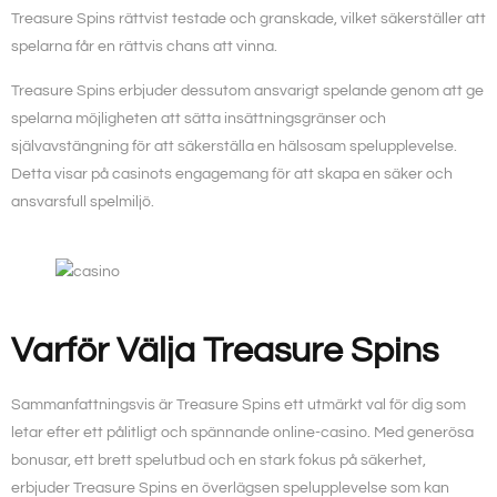
Treasure Spins rättvist testade och granskade, vilket säkerställer att
spelarna får en rättvis chans att vinna.
Treasure Spins erbjuder dessutom ansvarigt spelande genom att ge
spelarna möjligheten att sätta insättningsgränser och
självavstängning för att säkerställa en hälsosam spelupplevelse.
Detta visar på casinots engagemang för att skapa en säker och
ansvarsfull spelmiljö.
Varför Välja Treasure Spins
Sammanfattningsvis är Treasure Spins ett utmärkt val för dig som
letar efter ett pålitligt och spännande online-casino. Med generösa
bonusar, ett brett spelutbud och en stark fokus på säkerhet,
erbjuder Treasure Spins en överlägsen spelupplevelse som kan