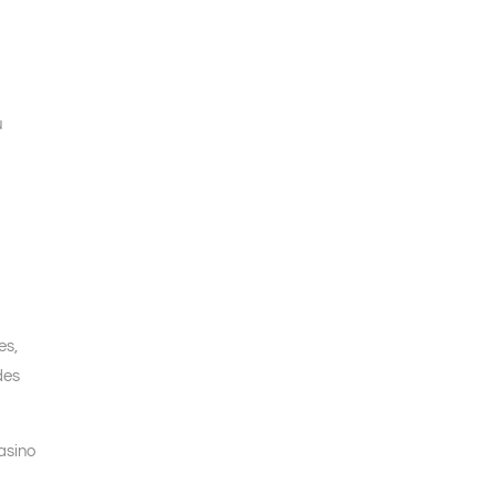
u
es,
des
asino