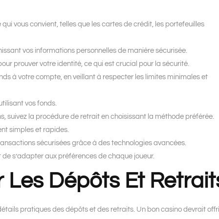
i vous convient, telles que les cartes de crédit, les portefeuilles
rnissant vos informations personnelles de manière sécurisée.
r prouver votre identité, ce qui est crucial pour la sécurité.
nds à votre compte, en veillant à respecter les limites minimales et
ilisant vos fonds.
ns, suivez la procédure de retrait en choisissant la méthode préférée.
nt simples et rapides.
 transactions sécurisées grâce à des technologies avancées.
 de s’adapter aux préférences de chaque joueur.
r Les Dépôts Et Retrait
 détails pratiques des dépôts et des retraits. Un bon casino devrait offri