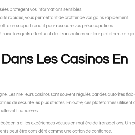
sées protègent vos informations sensibles.
raits rapides, vous permettant de profiter de vos gains rapidement.
 offre un support réactif pour résoudre vos préoccupations.
à l’aise lorsqu’ils effectuent des transactions sur leur plateforme de je
e Dans Les Casinos En
igne. Les meilleurs casinos sont souvent régulés par des autorités fiabl
es de sécurité les plus strictes. En outre, ces plateformes utilisent 
lles et financières.
 précédents et les expériences vécues en matière de transactions. Un c
aiements peut être considéré comme une option de confiance.