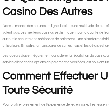
Casino Des Autres
Dans le monde des casinos en ligne, il existe une multitude de plate
valent pas. Les meilleurs casinos se distinguent par la qualité de le
surtout la sécurité des méthodes de paiement. Une plateforme fiable
utilisateurs. En outre, la transparence sur les frais et les délais est 
Les joueurs doivent également considérer la réputation du casino, ain
service client et des options de paiement diversifiées, est souvent u
Comment Effectuer Un
Toute Sécurité
Pour profiter pleinement de l’expérience de jeu en ligne, il est ess