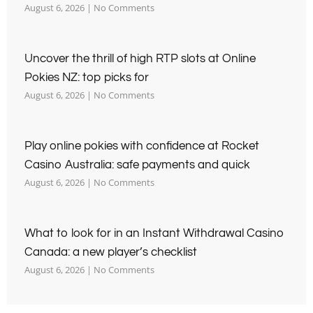
August 6, 2026
No Comments
Uncover the thrill of high RTP slots at Online
Pokies NZ: top picks for
August 6, 2026
No Comments
Play online pokies with confidence at Rocket
Casino Australia: safe payments and quick
August 6, 2026
No Comments
What to look for in an Instant Withdrawal Casino
Canada: a new player’s checklist
August 6, 2026
No Comments