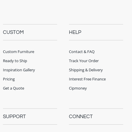
CUSTOM
HELP
Custom Furniture
Contact & FAQ
Ready to Ship
Track Your Order
Inspiration Gallery
Shipping & Delivery
Pricing
Interest Free Finance
Get a Quote
Cipmoney
SUPPORT
CONNECT