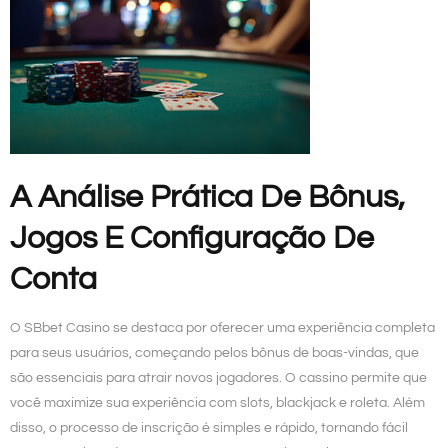
A Análise Prática De Bônus,
Jogos E Configuração De
Conta
O SBbet Casino se destaca por oferecer uma experiência completa
para seus usuários, começando pelos bônus de boas-vindas, que
são essenciais para atrair novos jogadores. O cassino permite que
você maximize sua experiência com slots, blackjack e roleta. Além
disso, o processo de inscrição é simples e rápido, tornando fácil