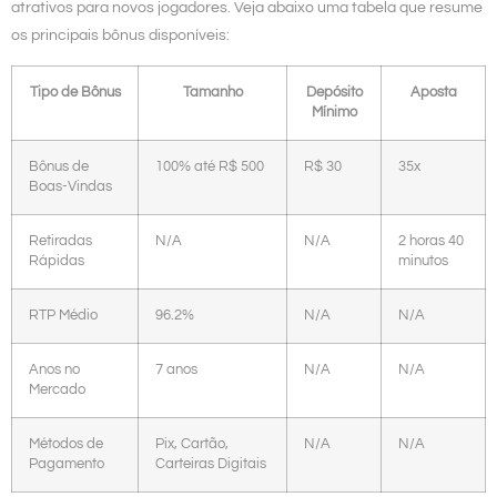
atrativos para novos jogadores. Veja abaixo uma tabela que resume
os principais bônus disponíveis:
Tipo de Bônus
Tamanho
Depósito
Aposta
Mínimo
Bônus de
100% até R$ 500
R$ 30
35x
Boas-Vindas
Retiradas
N/A
N/A
2 horas 40
Rápidas
minutos
RTP Médio
96.2%
N/A
N/A
Anos no
7 anos
N/A
N/A
Mercado
Métodos de
Pix, Cartão,
N/A
N/A
Pagamento
Carteiras Digitais