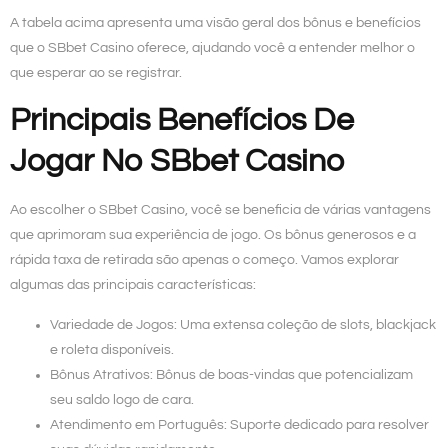
A tabela acima apresenta uma visão geral dos bônus e benefícios
que o SBbet Casino oferece, ajudando você a entender melhor o
que esperar ao se registrar.
Principais Benefícios De
Jogar No SBbet Casino
Ao escolher o SBbet Casino, você se beneficia de várias vantagens
que aprimoram sua experiência de jogo. Os bônus generosos e a
rápida taxa de retirada são apenas o começo. Vamos explorar
algumas das principais características:
Variedade de Jogos: Uma extensa coleção de slots, blackjack
e roleta disponíveis.
Bônus Atrativos: Bônus de boas-vindas que potencializam
seu saldo logo de cara.
Atendimento em Português: Suporte dedicado para resolver