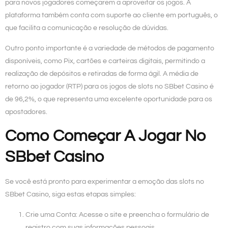
para novos jogadores começarem a aproveitar os jogos. A
plataforma também conta com suporte ao cliente em português, o
que facilita a comunicação e resolução de dúvidas.
Outro ponto importante é a variedade de métodos de pagamento
disponíveis, como Pix, cartões e carteiras digitais, permitindo a
realização de depósitos e retiradas de forma ágil. A média de
retorno ao jogador (RTP) para os jogos de slots no SBbet Casino é
de 96,2%, o que representa uma excelente oportunidade para os
apostadores.
Como Começar A Jogar No
SBbet Casino
Se você está pronto para experimentar a emoção das slots no
SBbet Casino, siga estas etapas simples:
Crie uma Conta:
Acesse o site e preencha o formulário de
registro com suas informações pessoais.