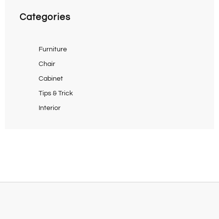
Categories
Furniture
Chair
Cabinet
Tips & Trick
Interior