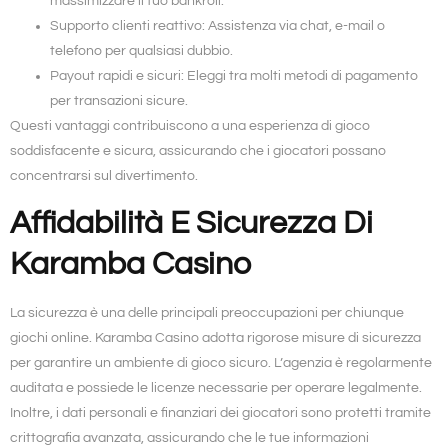
massimizzare il tuo bankroll.
Supporto clienti reattivo: Assistenza via chat, e-mail o
telefono per qualsiasi dubbio.
Payout rapidi e sicuri: Eleggi tra molti metodi di pagamento
per transazioni sicure.
Questi vantaggi contribuiscono a una esperienza di gioco
soddisfacente e sicura, assicurando che i giocatori possano
concentrarsi sul divertimento.
Affidabilità E Sicurezza Di
Karamba Casino
La sicurezza è una delle principali preoccupazioni per chiunque
giochi online. Karamba Casino adotta rigorose misure di sicurezza
per garantire un ambiente di gioco sicuro. L’agenzia è regolarmente
auditata e possiede le licenze necessarie per operare legalmente.
Inoltre, i dati personali e finanziari dei giocatori sono protetti tramite
crittografia avanzata, assicurando che le tue informazioni