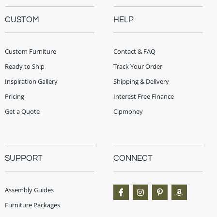
CUSTOM
HELP
Custom Furniture
Contact & FAQ
Ready to Ship
Track Your Order
Inspiration Gallery
Shipping & Delivery
Pricing
Interest Free Finance
Get a Quote
Cipmoney
SUPPORT
CONNECT
Assembly Guides
Furniture Packages