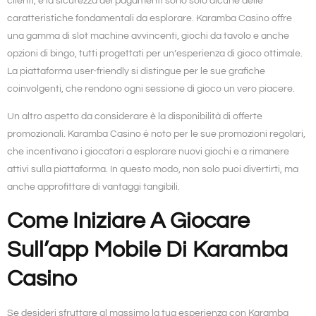
clienti, e la sicurezza dei pagamenti sono solo alcune delle
caratteristiche fondamentali da esplorare. Karamba Casino offre
una gamma di slot machine avvincenti, giochi da tavolo e anche
opzioni di bingo, tutti progettati per un’esperienza di gioco ottimale.
La piattaforma user-friendly si distingue per le sue grafiche
coinvolgenti, che rendono ogni sessione di gioco un vero piacere.
Un altro aspetto da considerare è la disponibilità di offerte
promozionali. Karamba Casino è noto per le sue promozioni regolari,
che incentivano i giocatori a esplorare nuovi giochi e a rimanere
attivi sulla piattaforma. In questo modo, non solo puoi divertirti, ma
anche approfittare di vantaggi tangibili.
Come Iniziare A Giocare
Sull’app Mobile Di Karamba
Casino
Se desideri sfruttare al massimo la tua esperienza con Karamba