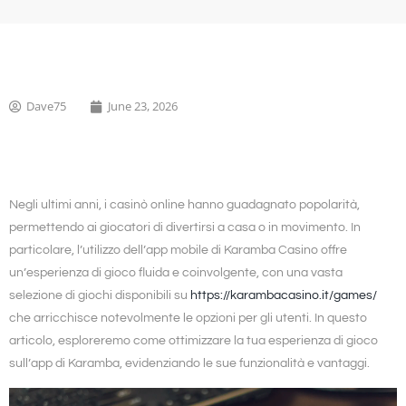
Dave75
June 23, 2026
Negli ultimi anni, i casinò online hanno guadagnato popolarità,
permettendo ai giocatori di divertirsi a casa o in movimento. In
particolare, l’utilizzo dell’app mobile di Karamba Casino offre
un’esperienza di gioco fluida e coinvolgente, con una vasta
selezione di giochi disponibili su
https://karambacasino.it/games/
che arricchisce notevolmente le opzioni per gli utenti. In questo
articolo, esploreremo come ottimizzare la tua esperienza di gioco
sull’app di Karamba, evidenziando le sue funzionalità e vantaggi.