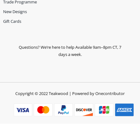
Trade Programme
New Designs
Gift Cards
Questions? We’re here to help Available 9am–8pm CT, 7
days a week.
Copyright © 2022 Teakwood | Powered by Onecontributor