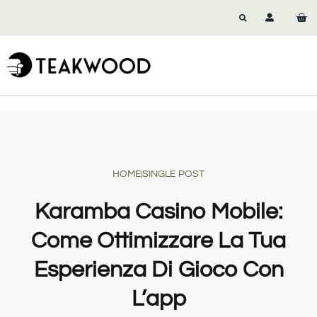
HOME
SINGLE POST
Karamba Casino Mobile:
Come Ottimizzare La Tua
Esperienza Di Gioco Con
L’app