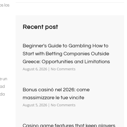
os los
Recent post
Beginner's Guide to Gambling How to
Start with Betting Companies Outside
Greece: Opportunities and Limitations
August 6, 2026
No Comments
e un
dad
Bonus casinò nel 2026: come
ada
massimizzare le tue vincite
August 5, 2026
No Comments
Casino game features that keep players