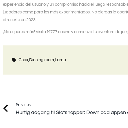
experiencia del usuario y un compromiso hacia el juego responsabl
jugadores como para los más experimentados. No pierdas la oportun
ofrecerte en 2023.
¡No esperes más! Visita M777 casino y comienza tu aventura de ju
Chair,
Dinning room,
Lamp
Previous