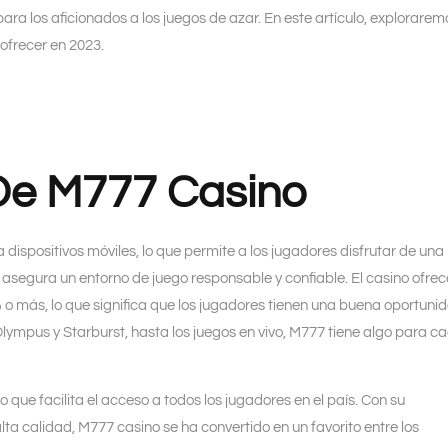
a los aficionados a los juegos de azar. En este artículo, explorarem
frecer en 2023.
De M777 Casino
ispositivos móviles, lo que permite a los jugadores disfrutar de una
asegura un entorno de juego responsable y confiable. El casino ofrec
 o más, lo que significa que los jugadores tienen una buena oportuni
pus y Starburst, hasta los juegos en vivo, M777 tiene algo para c
 que facilita el acceso a todos los jugadores en el país. Con su
lta calidad, M777 casino se ha convertido en un favorito entre los