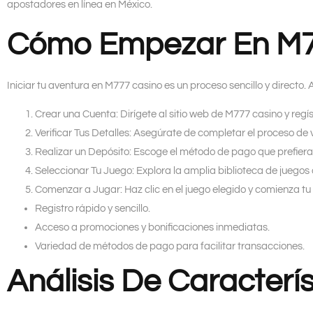
apostadores en línea en México.
Cómo Empezar En M7
Iniciar tu aventura en M777 casino es un proceso sencillo y direct
Crear una Cuenta:
Dirígete al sitio web de M777 casino y reg
Verificar Tus Detalles:
Asegúrate de completar el proceso de ver
Realizar un Depósito:
Escoge el método de pago que prefieras
Seleccionar Tu Juego:
Explora la amplia biblioteca de juegos 
Comenzar a Jugar:
Haz clic en el juego elegido y comienza tu
Registro rápido y sencillo.
Acceso a promociones y bonificaciones inmediatas.
Variedad de métodos de pago para facilitar transacciones.
Análisis De Caracterí