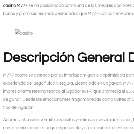
casino M777
se ha posicionado como una de las mejores opciones par
bonos y promociones más destacados que M777 casino tiene para o
Descripción General 
M777 casino se destaca por su interfaz amigable y optimizada para d
experiencia de juego fluida y segura. Licenciado en Cagayan, M777 
impresionante retorno teórico al jugador (RTP) que promedia el 95%
de ganar. Desde las emocionantes tragamonedas como Gates of Olym
tipo de jugador.
Además, el casino permite depósitos y retiros en pesos mexicanos, lo
compromiso hacia el juego responsable y su atención al cliente de a