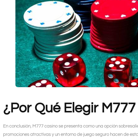
¿Por Qué Elegir M777
En conclusión, M777 casino se presenta como una opción sobresalie
promociones atractivas y un entorno de juego seguro hacen de esta