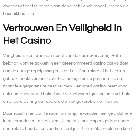
door actief deel te nemen aan de verschillende mogelijkheden die
beschikbaar zijn.
Vertrouwen En Veiligheid In
Het Casino
Veiligheid is een cruciaal aspect van de casino-ervaring. Het is
belangrijk om te gokken in een gerenommeerd casino dat voldoet
aan de nodige regelgeving en licenties. Controleer of het casino
gebruik maakt van encryptietechnologie om je persoonlijke en
financiële gegevens te beschermen. Een goed casino heeft vaak
ook een transparant beleid over verantwoord gokken en biedt hulp
en ondersteuning aan spelers die met gokproblemen kampen.
Daarnaast is het aan te raden om altijd te wedden met geld dat je je
kunt veroorloven te verliezen. Dit helpt je om je speelgedrag onder
controle te houden en voorkomt dat je in financiële problemen komt.