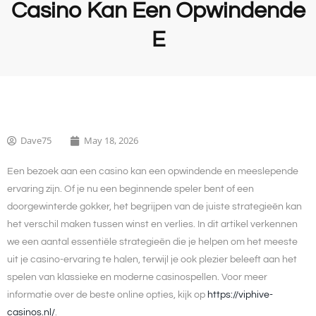
Casino Kan Een Opwindende
E
Dave75
May 18, 2026
Een bezoek aan een casino kan een opwindende en meeslepende
ervaring zijn. Of je nu een beginnende speler bent of een
doorgewinterde gokker, het begrijpen van de juiste strategieën kan
het verschil maken tussen winst en verlies. In dit artikel verkennen
we een aantal essentiële strategieën die je helpen om het meeste
uit je casino-ervaring te halen, terwijl je ook plezier beleeft aan het
spelen van klassieke en moderne casinospellen. Voor meer
informatie over de beste online opties, kijk op
https://viphive-
casinos.nl/
.