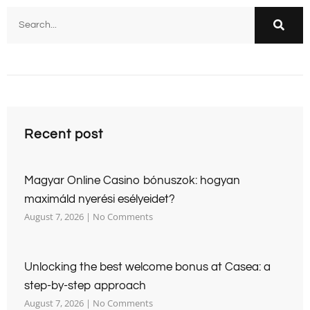
Recent post
Magyar Online Casino bónuszok: hogyan
maximáld nyerési esélyeidet?
August 7, 2026
No Comments
Unlocking the best welcome bonus at Casea: a
step-by-step approach
August 7, 2026
No Comments