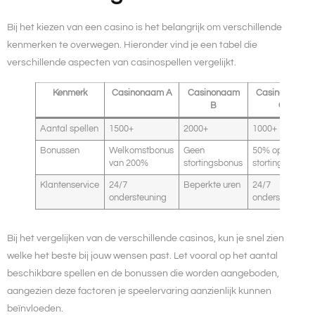
Bij het kiezen van een casino is het belangrijk om verschillende
kenmerken te overwegen. Hieronder vind je een tabel die
verschillende aspecten van casinospellen vergelijkt.
Kenmerk
Casinonaam A
Casinonaam
Casinonaam
B
C
Aantal spellen
1500+
2000+
1000+
Bonussen
Welkomstbonus
Geen
50% op eerste
van 200%
stortingsbonus
storting
Klantenservice
24/7
Beperkte uren
24/7
ondersteuning
ondersteuning
Bij het vergelijken van de verschillende casinos, kun je snel zien
welke het beste bij jouw wensen past. Let vooral op het aantal
beschikbare spellen en de bonussen die worden aangeboden,
aangezien deze factoren je speelervaring aanzienlijk kunnen
beïnvloeden.