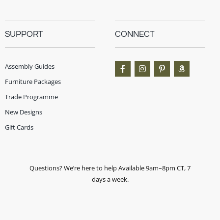
SUPPORT
CONNECT
Assembly Guides
Furniture Packages
Trade Programme
New Designs
Gift Cards
Questions? We’re here to help Available 9am–8pm CT, 7
days a week.