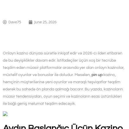
Dave75
June 25, 2026
Onlayn kazino dünyası sürətlə inkişaf edir və 2026-cı ildən etibarən
də bu dəyişikliklər davam edir. İstifadəçilər üçün xoş bir təcrübə
təqdim edən müasir platformalar arasında yer alan onlayn kazinolar,
müxtəlif oyunlar və bonuslar ilə doludur. Məsələn,
pin up
kazino,
həmçinin müştərilərinə yeni oyunlar və maraqlı təşviqatlar təqdim
edərək bu sahədə ön planda qalmağı bacarır. Bu yazıda, kazinoların
müasir tendensiyaları, oyun seçimi və kazinoların əsas üstünlükləri
ilə bağlı geniş məlumat təqdim edəcəyik.
Aydın Başlanğıc Üçün Kazino