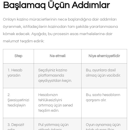
Başlamaq Üçün Addımlar
Onlayn kazino müraciətlərinin necə başlandığına dair addımları
öyrənmək, istifadəçilərin kazinodan tam şəkildə yararlanmasına
kömək edəcək. Aşağıda, bu prosesin əsas mərhələlərinə dair
məlumat təqdim edirik:
Step
Nə etməli
Niyə əhəmiyyətlidir
1. Hesab
Seçdiyiniz kazino
Bu, oyunlara daxil
yaradın
platformasında
olmaq üçün vacibdir.
qeydiyyatdan keçin.
2.
Hesabınızın
Bu, saxta hesabların
Şəxsiyyətinizi
təhlükəsizliyini
qarşısını alır.
təsdiqləyin
artırmaq üçün sənəd
təqdim edin.
3. Depozit
Pul yatırmaq üçün
Oyun oynamaq üçün