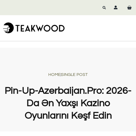
HOME
SINGLE POST
Pin-Up-Azerbaijan.pro: 2026-
Da Ən Yaxşı Kazino
Oyunlarını Kəşf Edin