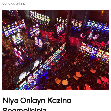
daha da artırır.
Niyə Onlayn Kazino
Seçməlisiniz