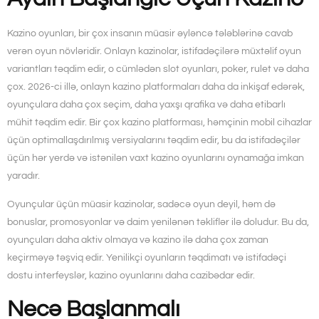
Kazino oyunları, bir çox insanın müasir əyləncə tələblərinə cavab
verən oyun növləridir. Onlayn kazinolar, istifadəçilərə müxtəlif oyun
variantları təqdim edir, o cümlədən slot oyunları, poker, rulet və daha
çox. 2026-ci illə, onlayn kazino platformaları daha da inkişaf edərək,
oyunçulara daha çox seçim, daha yaxşı qrafika və daha etibarlı
mühit təqdim edir. Bir çox kazino platforması, həmçinin mobil cihazlar
üçün optimallaşdırılmış versiyalarını təqdim edir, bu da istifadəçilər
üçün hər yerdə və istənilən vaxt kazino oyunlarını oynamağa imkan
yaradır.
Oyunçular üçün müasir kazinolar, sadəcə oyun deyil, həm də
bonuslar, promosyonlar və daim yenilənən təkliflər ilə doludur. Bu da,
oyunçuları daha aktiv olmaya və kazino ilə daha çox zaman
keçirməyə təşviq edir. Yenilikçi oyunların təqdimatı və istifadəçi
dostu interfeyslər, kazino oyunlarını daha cazibədar edir.
Necə Başlanmalı