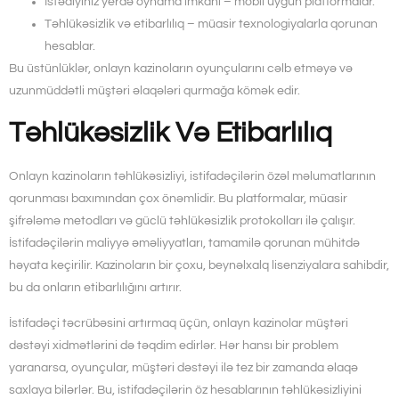
İstədiyiniz yerdə oynama imkanı – mobil uyğun platformalar.
Təhlükəsizlik və etibarlılıq – müasir texnologiyalarla qorunan
hesablar.
Bu üstünlüklər, onlayn kazinoların oyunçularını cəlb etməyə və
uzunmüddətli müştəri əlaqələri qurmağa kömək edir.
Təhlükəsizlik Və Etibarlılıq
Onlayn kazinoların təhlükəsizliyi, istifadəçilərin özəl məlumatlarının
qorunması baxımından çox önəmlidir. Bu platformalar, müasir
şifrələmə metodları və güclü təhlükəsizlik protokolları ilə çalışır.
İstifadəçilərin maliyyə əməliyyatları, tamamilə qorunan mühitdə
həyata keçirilir. Kazinoların bir çoxu, beynəlxalq lisenziyalara sahibdir,
bu da onların etibarlılığını artırır.
İstifadəçi təcrübəsini artırmaq üçün, onlayn kazinolar müştəri
dəstəyi xidmətlərini də təqdim edirlər. Hər hansı bir problem
yaranarsa, oyunçular, müştəri dəstəyi ilə tez bir zamanda əlaqə
saxlaya bilərlər. Bu, istifadəçilərin öz hesablarının təhlükəsizliyini