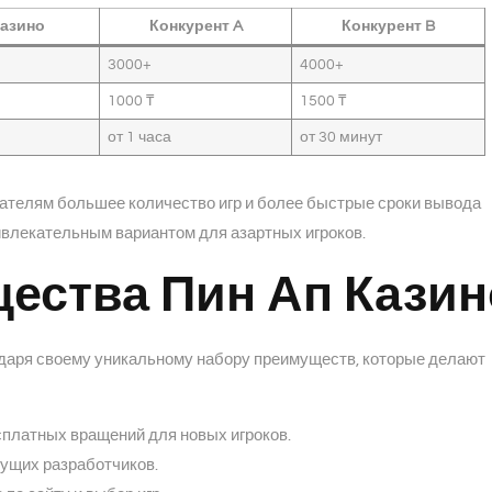
казино
Конкурент A
Конкурент B
3000+
4000+
1000 ₸
1500 ₸
от 1 часа
от 30 минут
вателям большее количество игр и более быстрые сроки вывода
ривлекательным вариантом для азартных игроков.
ества Пин Ап Казин
одаря своему уникальному набору преимуществ, которые делают
сплатных вращений для новых игроков.
дущих разработчиков.