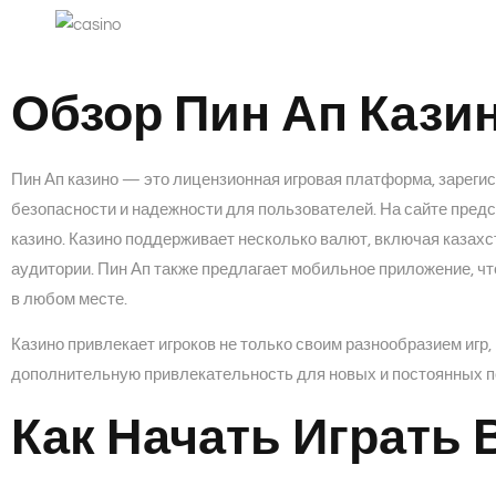
Обзор Пин Ап Кази
Пин Ап казино — это лицензионная игровая платформа, зареги
безопасности и надежности для пользователей. На сайте предс
казино. Казино поддерживает несколько валют, включая казахст
аудитории. Пин Ап также предлагает мобильное приложение, чт
в любом месте.
Казино привлекает игроков не только своим разнообразием игр,
дополнительную привлекательность для новых и постоянных п
Как Начать Играть 