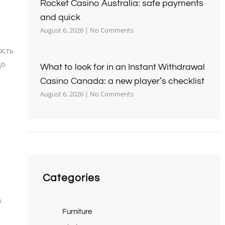
Rocket Casino Australia: safe payments
and quick
August 6, 2026
No Comments
сть.
до
What to look for in an Instant Withdrawal
Casino Canada: a new player’s checklist
August 6, 2026
No Comments
Categories
а
Furniture