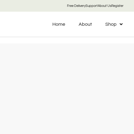
Free Delivery
Support
About Us
Register
Home
About
Shop