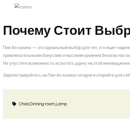
Почему Стоит Выбр
Пин Ап казино — это идеальный выбор для тех, кто ищет наде
привлекательными бонусами и высоким уровнем безопасности, э
Не упустите возможность испытать удачу на этой инновационн
Зарегистрируйтесь на Пин Ап казино сегодня и откройте для себ
Chair,
Dinning room,
Lamp