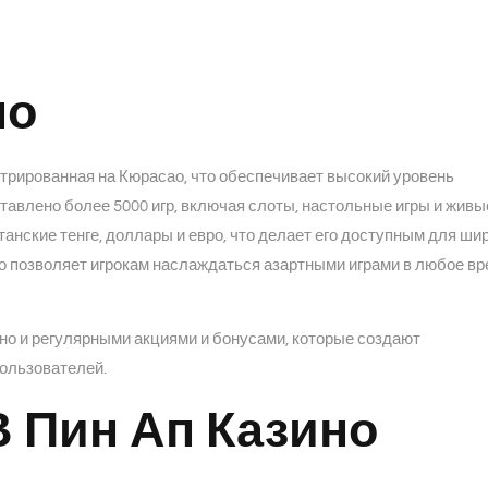
но
стрированная на Кюрасао, что обеспечивает высокий уровень
тавлено более 5000 игр, включая слоты, настольные игры и живы
анские тенге, доллары и евро, что делает его доступным для ши
о позволяет игрокам наслаждаться азартными играми в любое вр
 но и регулярными акциями и бонусами, которые создают
ользователей.
В Пин Ап Казино