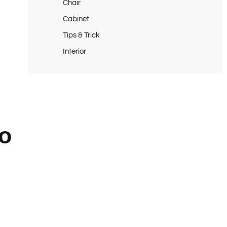
Chair
Cabinet
Tips & Trick
Interior
о