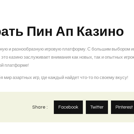
ать Пин Ап Казино
жную и разнообразную игровую платформу. С большим выбором иг
то казино заслуживает внимания как новых, так и опытных игрок
ой платформе!
я мир азартных игр, где каждый найдет что-то по своему вкусу!
Share :
Facebook
Twitter
Pinterest