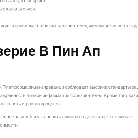
о сайту и выбор игр.
ые каналы связи.
игры и привлекают новых пользователей, желающих испытать у
верие В Пин Ап
но. Платформа лицензирована и соблюдает высокие стандарты з
сохранность личной информации пользователей. Кроме того, каз
честность игрового процесса.
енное за игрой, и установить лимиты на депозиты, что помогает
исимости.