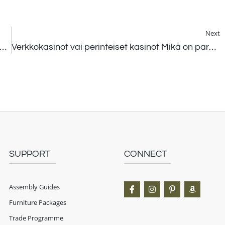
Next
set kasinolla vuonna 2026: kuinka saada enemmän irti pelaamisesta
Verkkokasinot vai perinteiset kasinot Mikä on paras valinta pelaajalle
SUPPORT
CONNECT
Assembly Guides
Furniture Packages
Trade Programme