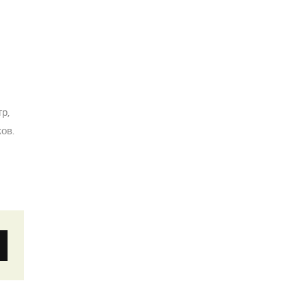
р,
ов.