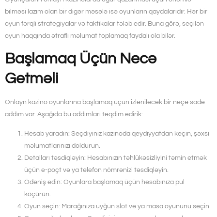
bilməsi lazım olan bir digər məsələ isə oyunların qaydalarıdır. Hər bir
oyun fərqli strategiyalar və taktikalar tələb edir. Buna görə, seçilən
oyun haqqında ətraflı məlumat toplamaq faydalı ola bilər.
Başlamaq Üçün Necə
Getməli
Onlayn kazino oyunlarına başlamaq üçün izləniləcək bir neçə sadə
addım var. Aşağıda bu addımları təqdim edirik:
Hesab yaradın:
Seçdiyiniz kazinoda qeydiyyatdan keçin, şəxsi
məlumatlarınızı doldurun.
Detalları təsdiqləyin:
Hesabınızın təhlükəsizliyini təmin etmək
üçün e-poçt və ya telefon nömrənizi təsdiqləyin.
Ödəniş edin:
Oyunlara başlamaq üçün hesabınıza pul
köçürün.
Oyun seçin:
Marağınıza uyğun slot və ya masa oyununu seçin.