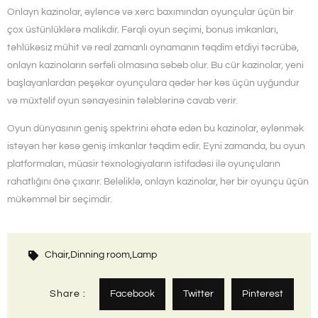
Onlayn kazinolar, əyləncə və xərc baxımından oyunçular üçün bir
çox üstünlüklərə malikdir. Fərqli oyun seçimi, bonus imkanları,
təhlükəsiz mühit və real zamanlı oynamanın təqdim etdiyi təcrübə,
onlayn kazinoların sərfəli olmasına səbəb olur. Bu cür kazinolar, yeni
başlayanlardan peşəkar oyunçulara qədər hər kəs üçün uyğundur
və müxtəlif oyun sənayesinin tələblərinə cavab verir.
Oyun dünyasının geniş spektrini əhatə edən bu kazinolar, əylənmək
istəyən hər kəsə geniş imkanlar təqdim edir. Eyni zamanda, bu oyun
platformaları, müasir texnologiyaların istifadəsi ilə oyunçuların
rahatlığını önə çıxarır. Beləliklə, onlayn kazinolar, hər bir oyunçu üçün
mükəmməl bir seçimdir.
Chair,
Dinning room,
Lamp
Share :
Facebook
Twitter
Pinterest