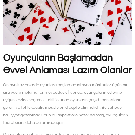
Oyunçuların Başlamadan
Əvvəl Anlaması Lazım Olanlar
Onlayn kazinolarda oyunlara başlamaq istəyən müştərilər üçün bir
sıra vacib məlumatlar mövcuddur. İlk öncə, oyunçuların özlərinə
uyğun kazino seçməsi, təklif olunan oyunların çeşidi, bonusların
şəraiti və təhlükəsizlik məsələləri diqqətə alınmalıdır. Bu sahədə
nailliyyət qazanmaq üçün bu aspektlərə nəzər salmaq, oyunçuların
təcrübəsini daha da artıracaqdır.
Oyunçuların onlayn kazinolarda uğur qazanması üçün önəmlə