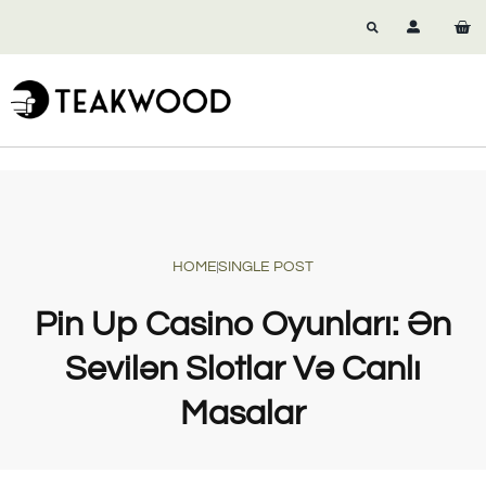
HOME
SINGLE POST
Pin Up Casino Oyunları: Ən
Sevilən Slotlar Və Canlı
Masalar