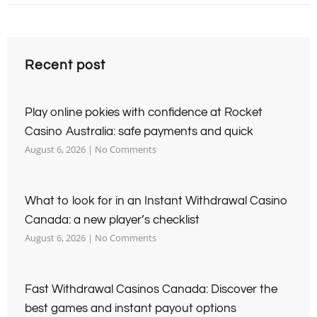
Recent post
Play online pokies with confidence at Rocket
Casino Australia: safe payments and quick
August 6, 2026
No Comments
What to look for in an Instant Withdrawal Casino
Canada: a new player’s checklist
August 6, 2026
No Comments
Fast Withdrawal Casinos Canada: Discover the
best games and instant payout options