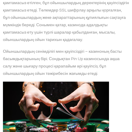
қамтамасыз етілген, бұл ойыншылардың деректерінің қауіпсіздігін
қамтамасыз етеді. Төлемдер SSL шифрлау арқылы қорғалған,
бұл ойыншылардың жеке ақпараттарының құпиялығын сақтауға
мүмкіндік береді. Сонымен қатар, казинода адалдықты
қамтамасыз ету үшін түрлі шаралар қабылданған, мысалы,
ойыншылардың ойын тарихын қадағалау.
Ойыншылардың сенімділігі мен қауіпсіздігі – казиноның басты
басымдықтарының бірі. Сондықтан Pin Up казиносында ақша
салу және шығару процесі қарапайым әрі қауіпсіз, бұл
ойыншылардың ойын тәжірибесін жағымды етеді.