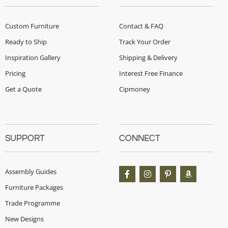
Custom Furniture
Contact & FAQ
Ready to Ship
Track Your Order
Inspiration Gallery
Shipping & Delivery
Pricing
Interest Free Finance
Get a Quote
Cipmoney
SUPPORT
CONNECT
Assembly Guides
Furniture Packages
Trade Programme
New Designs