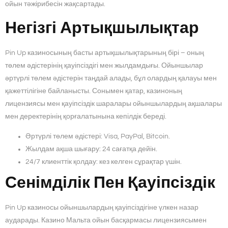
ойын тәжірибесін жақсартады.
Негізгі Артықшылықтар
Pin Up казиносының басты артықшылықтарының бірі – оның
төлем әдістерінің қауіпсіздігі мен жылдамдығы. Ойыншылар
әртүрлі төлем әдістерін таңдай алады, бұл олардың қалауы мен
қажеттілігіне байланысты. Сонымен қатар, казиноның
лицензиясы мен қауіпсіздік шаралары ойыншылардың ақшалары
мен деректерінің қорғалатынына кепілдік береді.
Әртүрлі төлем әдістері: Visa, PayPal, Bitcoin.
Жылдам ақша шығару: 24 сағатқа дейін.
24/7 клиенттік қолдау: кез келген сұрақтар үшін.
Сенімділік Пен Қауіпсіздік
Pin Up казиносы ойыншылардың қауіпсіздігіне үлкен назар
аударады. Казино Мальта ойын басқармасы лицензиясымен