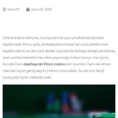
Dave75
June 25, 2026
Online kazino dünyası, oyunçulara bir çox unudulmaz təcrübə
təqdim edir. Pinco giriş, istifadəçilərə müasir bir oyun platforması
təqdim edir ki, bu da canlı dealer oyunları ilə birbaşa əlaqə yaradaraq
real vaxtda interaktiv təcrübə yaşamağa imkan tanıyır. Həmçinin,
burada həm
azərbaycan Pinco casino
slot oyunları, həm də idman
mərcləri üçün geniş seçim imkanı mövcuddur, bu da onu fərqli
oyunçular üçün cəlbedici edir.