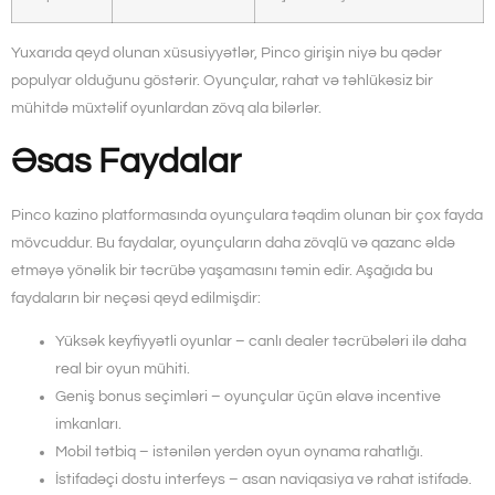
Yuxarıda qeyd olunan xüsusiyyətlər, Pinco girişin niyə bu qədər
populyar olduğunu göstərir. Oyunçular, rahat və təhlükəsiz bir
mühitdə müxtəlif oyunlardan zövq ala bilərlər.
Əsas Faydalar
Pinco kazino platformasında oyunçulara təqdim olunan bir çox fayda
mövcuddur. Bu faydalar, oyunçuların daha zövqlü və qazanc əldə
etməyə yönəlik bir təcrübə yaşamasını təmin edir. Aşağıda bu
faydaların bir neçəsi qeyd edilmişdir:
Yüksək keyfiyyətli oyunlar – canlı dealer təcrübələri ilə daha
real bir oyun mühiti.
Geniş bonus seçimləri – oyunçular üçün əlavə incentive
imkanları.
Mobil tətbiq – istənilən yerdən oyun oynama rahatlığı.
İstifadəçi dostu interfeys – asan naviqasiya və rahat istifadə.