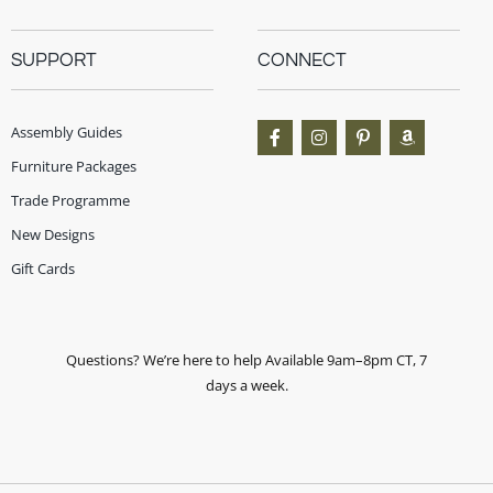
SUPPORT
CONNECT
Assembly Guides
Furniture Packages
Trade Programme
New Designs
Gift Cards
Questions? We’re here to help Available 9am–8pm CT, 7
days a week.