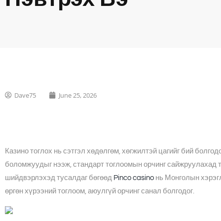
Dave75
June 25, 2026
Казино тоглох нь сэтгэл хөдөлгөм, хөгжилтэй цагийг бий болго
боломжуудыг нээж, стандарт тоглоомын орчинг сайжруулахад ту
шийдвэрлэхэд тусалдаг бөгөөд
Pinco casino
нь Монголын хэрэг
өргөн хүрээний тоглоом, аюулгүй орчинг санал болгодог.