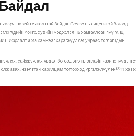
 Байдал
нхаарч, нарийн хяналттай байдаг. Casino нь лицензтэй бөгөөд
эглэгчдийн мөнгө, хувийн мэдээлэл нь хамгаалсан пүү ганц
ний шифрлэлт арга хэмжээг хэрэгжүүлдэг учраас тоглогчдын
инэчлэх, сайжруулах явдал бөгөөд энэ нь онлайн казинонуудын 
йг олж авах, нээлттэй харилцааг тогтооход үргэлжлүүлэн努力 хэвэ