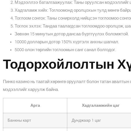
Мэдээллээ баталгаажуулах:
Таны оруулсан мэдээллийг ш
Хадгаламж хийх:
Тоглоомонд оролцохын тулд мөнгө байр
Тоглоом сонгох:
Таны сонирхолд нийцсэн тоглоомоо сонгон
Тоглох эхлэх:
Тандаа таалагдсан тоглоомдоо оролцож, ш
Зөвхөн 15 минутын дотор дансаа бүртгүүлэх боломжтой.
10000 долларын дотор 150% хүртэлх анхны шагнал.
5000 олон төрлийн тоглоомын санг санал болгодог.
Тодорхойлолтын Хү
Пинко казино нь таатай хөрөнгө оруулалт болон татан авалтын 
мэдээллийг харуулж байна.
Арга
Хадгаламжийн цаг
Банкны карт
Дунджаар 1 цаг