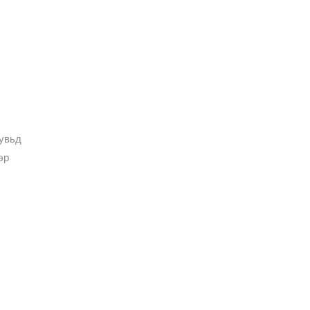
хувьд
эр