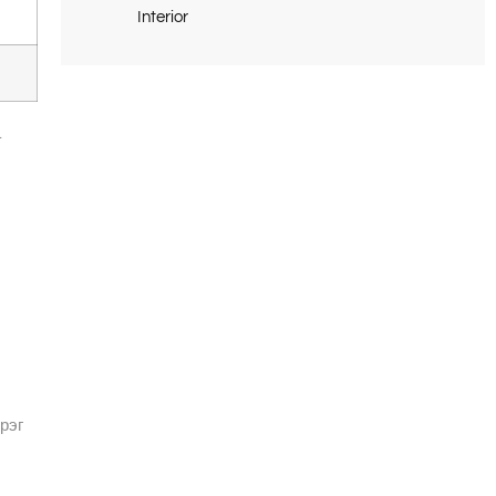
Interior
.
рэг