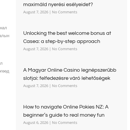
maximáld nyerési esélyeidet?
August 7, 2026
No Comments
анал
Unlocking the best welcome bonus at
налын
Casea: a step-by-step approach
August 7, 2026
No Comments
ал
A Magyar Online Casino legnépszerűbb
өгөөд
slotjai: felfedezésre váró lehetőségek
August 7, 2026
No Comments
How to navigate Online Pokies NZ: A
beginner’s guide to real money fun
August 6, 2026
No Comments