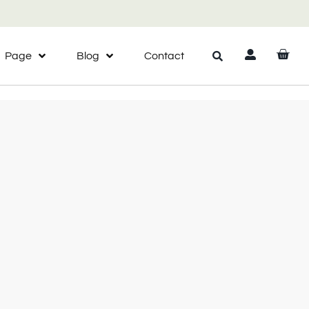
Page
Blog
Contact