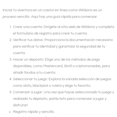
Iniciar tu aventura en un casino en línea como Wildsino es un
proceso sencillo. Aquí hay una guía rápida para comenzar:
Crear una cuenta:
Dirígete al sitio web de Wildsino y completa
el formulario de registro para crear tu cuenta.
Verificar tus datos:
Proporciona la documentación necesaria
para verificar tu identidad y garantizar la seguridad de tu
cuenta.
Hacer un depósito:
Elige uno de los métodos de pago
disponibles, como Mastercard, Skrill o criptomonedas, para
añadir fondos a tu cuenta.
Seleccionar tu juego:
Explora la variada selección de juegos
como slots, blackjack o ruleta y elige tu favorito.
Comenzar a jugar:
Una vez que hayas seleccionado tu juego y
realizado tu depósito, ¡estás listo para comenzar a jugar y
disfrutar!
Registro rápido y sencillo.