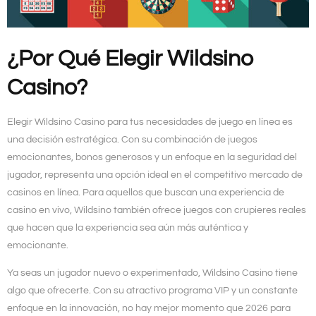
¿Por Qué Elegir Wildsino
Casino?
Elegir Wildsino Casino para tus necesidades de juego en línea es
una decisión estratégica. Con su combinación de juegos
emocionantes, bonos generosos y un enfoque en la seguridad del
jugador, representa una opción ideal en el competitivo mercado de
casinos en línea. Para aquellos que buscan una experiencia de
casino en vivo, Wildsino también ofrece juegos con crupieres reales
que hacen que la experiencia sea aún más auténtica y
emocionante.
Ya seas un jugador nuevo o experimentado, Wildsino Casino tiene
algo que ofrecerte. Con su atractivo programa VIP y un constante
enfoque en la innovación, no hay mejor momento que 2026 para