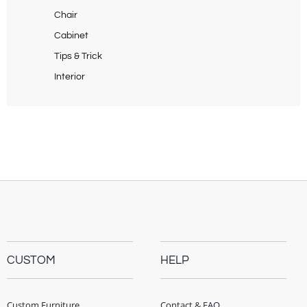
Chair
Cabinet
Tips & Trick
Interior
CUSTOM
HELP
Custom Furniture
Contact & FAQ