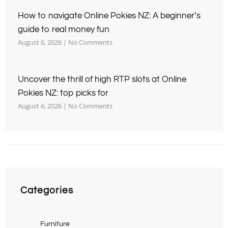
How to navigate Online Pokies NZ: A beginner’s
guide to real money fun
August 6, 2026
No Comments
Uncover the thrill of high RTP slots at Online
Pokies NZ: top picks for
August 6, 2026
No Comments
Categories
Furniture