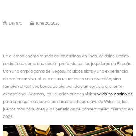
Dave75
June 26, 2026
En el emocionante mundo de los casinos en línea, Wildsino Casino
se destaca como una opción preferida por los jugadores en España.
Con una amplia gama de juegos, incluidos slots y una experiencia
de casino en vivo, ofrece a sus usuarios no solo diversión, sino
también atractivos bonos de bienvenida y un servicio al cliente
excepcional. Además, los usuarios pueden visitar
wildsino-casino.es
para conocer más sobre las características clave de Wildsino, los
juegos más populares y los beneficios de convertirse en miembro en
2026.