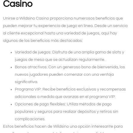
Casino
Unirse a Wildsino Casino proporciona numerosos beneficios que
pueden mejorar tu experiencia de juego en línea. Desde un servicio
al cliente excepcional hasta una variedad de juegos, aquí hay
algunos de los beneficios más destacados:
Variedad de juegos: Disfruta de una amplia gama de slots y
juegos de mesa que se actualizan regularmente.
Bonos atractivos: Con un generoso bono de bienvenida, los
nuevos jugadores pueden comenzar con una ventaja
significativa.
Programa VIP: Recibe beneficios exclusivos y recompensas
adicionales a medida que avanzas en el programa VIP.
Opciones de pago flexibles: Utiliza métodos de pago
populares y seguros para realizar depósitos y retiros sin
complicaciones.
Estos beneficios hacen de Wildsino una opción interesante para