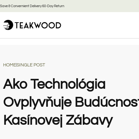
Save & Convernient Delivery 60-Day Return
HOME
SINGLE POST
Ako Technológia
Ovplyvňuje Budúcnos
Kasínovej Zábavy