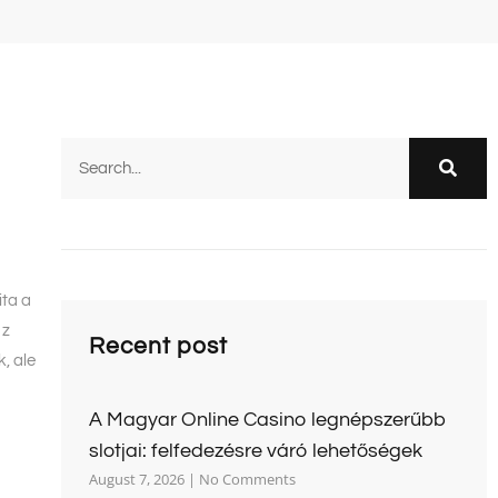
ita a
 z
Recent post
k, ale
A Magyar Online Casino legnépszerűbb
slotjai: felfedezésre váró lehetőségek
August 7, 2026
No Comments