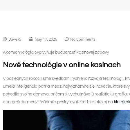
Dave75
May 17, 2026
No Comments
Ako technológia ovplyvňuje budúcnosť kasínovej zábavy
Nové technológie v online kasínach
V posledných rokoch sme svedkami rýchleho rozvoja technológií, ktor
umelá inteligencia patria medzi najvýznamnejšie inovácie, ktoré zvy
pohodlia svojho domova, pričom si vychutnávajú realistickú grafiku a
aj interakciu medzi hráčmi a poskytovateľmi hier, ako aj na
tikitaka