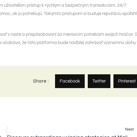
jim užívateľom prístup k rýchlym a bezpečným transakciám. 24/7
omoc, ak ju potrebujú. Takýmto prístupom si buduje reputáciu spoľahl
ať v raste a prispôsobovaní sa meniacim potrebám svojich hráčov. 
a očakáva, že táto platforma bude naďalej zohrávať významnú úlohu 
Share :
Facebook
Twitter
Pinterest
Next