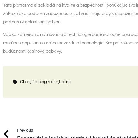
Tato platforma si zakladá na kvalite a bezpečnosti, ponúkajúc svo
zákaznícka podpora zabezpečuje, že hráči majú vždy k dispozícii p
partnera v oblasti online hier.
Vďaka zameraniu na inováciu a technológie bude schopné pokračov
rastúcou popularitou online hazardu a technologickým pokrokom s
budúcnosti kasínovej zábavy.
Chair,
Dinning room,
Lamp
Previous