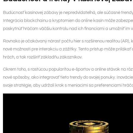
Budúcnosť kasínovej zábavy je nepredvídateľná, ale súčasné trendy
Integrácia blockchainu a kryptomien do online kasín môže zabezpeč
poskytnúť hráčom väčšiu kontrolu nad ich financiami a umožniť im v
Rovnako je očakávaný nárast počtu hier s rozšírenou realitou (AR),
nové možnosti pre interakciu a zážitky. Tento prístup môže prilákať
hrách, a tak rozšíriť základňu zákazníkov.
Okrem toho, s rastúcou popularitou e-športov a online stávok na r
nové spôsoby, ako integrovať tieto trendy do svojej ponuky. Inovác
svoje stratégie, aby udržali krok s meniacimi sa preferenciami hráč