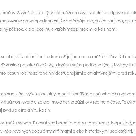
 hráčov. S využitím analýzy dát môžu poskytovatelia predpovedať, ak
sa zvyšuje pravdepodobnosť, že hráči nájdu to, čo ich zaujíma, a str
rný zážitok, ale aj posilňuje vzťah medzi hráčmi a kasínami.
 sa objavili v oblasti online kasín. S jej pomocou môžu hráči zažiť reali
VR kasína ponúkajú zážitky, ktoré sú veľmi podobné tým, ktoré by ste z
to posun robí hazardné hry dostupnejšími a atraktívnejšími pre širok
 kasínach, čo zvyšuje sociálny aspekt hier. Týmto spôsobom sa vytvára
 virtuálnom svete a zdieľať svoje herné zážitky v reálnom čase. Takýto
 zvyšuje atraktivitu kasín.
torí môžu vytvárať inovatívne herné formáty a prostredia. Napríklad,
kov inšpirovaných populárnymi filmami alebo historickými udalosťami.