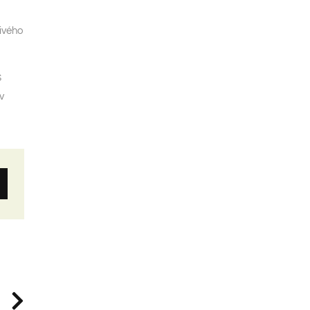
ivého
S
v