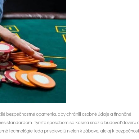
ilé bezpečnostné opatrenia, aby chránili osobné údaje a finančné
 dnes štandardom. Týmto spôsobom sa kasína snažia budovať dôveru 
erné technológie teda prispievajú nielen k zábave, ale aj k bezpečnost