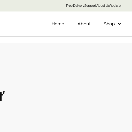
Free Delivery
Support
About Us
Register
Home
About
Shop
ť