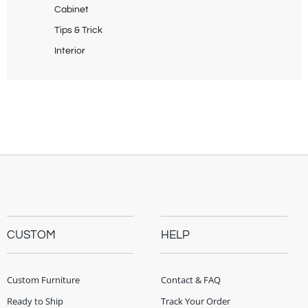
Cabinet
Tips & Trick
Interior
CUSTOM
HELP
Custom Furniture
Contact & FAQ
Ready to Ship
Track Your Order