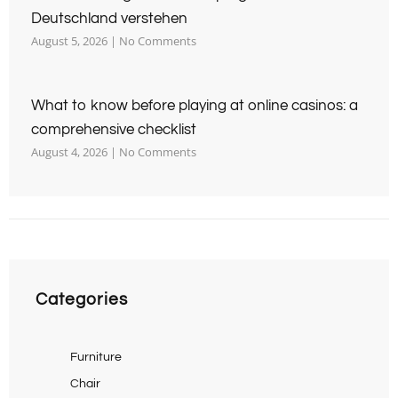
Deutschland verstehen
August 5, 2026
No Comments
What to know before playing at online casinos: a
comprehensive checklist
August 4, 2026
No Comments
Categories
Furniture
Chair