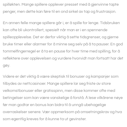
spilløkten. Mange spillere opplever presset med å gjenvinne tapte
penger, men dette kan føre til en ond sirkel av tap og frustrasjon.
En annen felle mange spillere går i, er å spille for lenge. Tidsbruken
kan ofte bli ukontrollert, spesielt når man er i en spennende
spilleopplevelse. Det er derfor viktig å sette tidsgrenser, og gjerne
bruke timer eller alarmer for å minne seg selv på å ta pauser. En god
tommelfingerregel er å ta en pause for hver time med spilling, for å
reflektere over opplevelsen og vurdere hvorvidt man fortsatt har det
gøy.
Videre er det viktig å være skeptisk til bonuser og kampanjer som
tilbydes av nettcasinoer. Mange spillere lar seg friste av store
velkomstbonuser eller gratisspinn, men disse kommer ofte med
betingelser som kan være vanskelige å forstå. Å lese vilkårene nøye
før man godtar en bonus kan bidra til å unngå ubehagelige
overraskelser senere. Vær oppmerksom på omsetningskrav og hva
som egentlig kreves for å kunne ta ut gevinster.