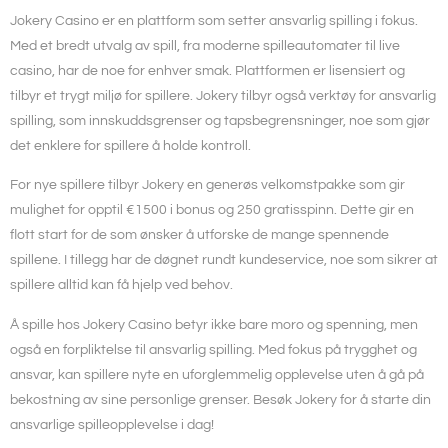
Jokery Casino er en plattform som setter ansvarlig spilling i fokus.
Med et bredt utvalg av spill, fra moderne spilleautomater til live
casino, har de noe for enhver smak. Plattformen er lisensiert og
tilbyr et trygt miljø for spillere. Jokery tilbyr også verktøy for ansvarlig
spilling, som innskuddsgrenser og tapsbegrensninger, noe som gjør
det enklere for spillere å holde kontroll.
For nye spillere tilbyr Jokery en generøs velkomstpakke som gir
mulighet for opptil €1500 i bonus og 250 gratisspinn. Dette gir en
flott start for de som ønsker å utforske de mange spennende
spillene. I tillegg har de døgnet rundt kundeservice, noe som sikrer at
spillere alltid kan få hjelp ved behov.
Å spille hos Jokery Casino betyr ikke bare moro og spenning, men
også en forpliktelse til ansvarlig spilling. Med fokus på trygghet og
ansvar, kan spillere nyte en uforglemmelig opplevelse uten å gå på
bekostning av sine personlige grenser. Besøk Jokery for å starte din
ansvarlige spilleopplevelse i dag!