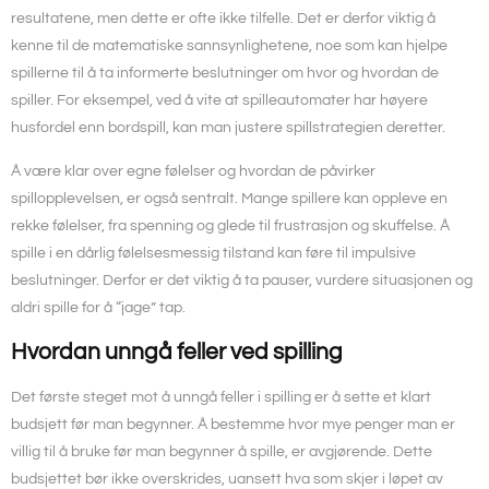
resultatene, men dette er ofte ikke tilfelle. Det er derfor viktig å
kenne til de matematiske sannsynlighetene, noe som kan hjelpe
spillerne til å ta informerte beslutninger om hvor og hvordan de
spiller. For eksempel, ved å vite at spilleautomater har høyere
husfordel enn bordspill, kan man justere spillstrategien deretter.
Å være klar over egne følelser og hvordan de påvirker
spillopplevelsen, er også sentralt. Mange spillere kan oppleve en
rekke følelser, fra spenning og glede til frustrasjon og skuffelse. Å
spille i en dårlig følelsesmessig tilstand kan føre til impulsive
beslutninger. Derfor er det viktig å ta pauser, vurdere situasjonen og
aldri spille for å “jage” tap.
Hvordan unngå feller ved spilling
Det første steget mot å unngå feller i spilling er å sette et klart
budsjett før man begynner. Å bestemme hvor mye penger man er
villig til å bruke før man begynner å spille, er avgjørende. Dette
budsjettet bør ikke overskrides, uansett hva som skjer i løpet av