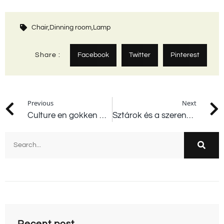
Chair,
Dinning room,
Lamp
Share :
Facebook
Twitter
Pinterest
Previous
Next
Culture en gokken Hoe verschillende landen hun kansen benaderen
Sztárok és a szerencsejáték igaz történetek, amiket nem hittél volna