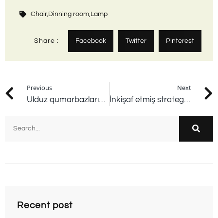
Chair,
Dinning room,
Lamp
Share :
Facebook
Twitter
Pinterest
Previous
Next
Ulduz qumarbazların hekayələri pin up casino ilə tanış olun
İnkişaf etmiş strategiyalarla pinup kazinolarında necə qalib gələ bilərsiniz
Recent post