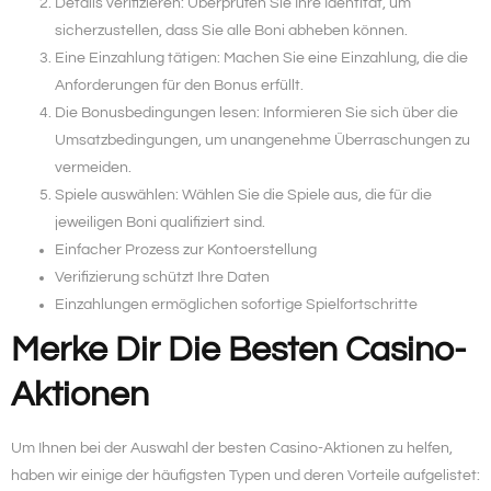
Details verifizieren:
Überprüfen Sie Ihre Identität, um
sicherzustellen, dass Sie alle Boni abheben können.
Eine Einzahlung tätigen:
Machen Sie eine Einzahlung, die die
Anforderungen für den Bonus erfüllt.
Die Bonusbedingungen lesen:
Informieren Sie sich über die
Umsatzbedingungen, um unangenehme Überraschungen zu
vermeiden.
Spiele auswählen:
Wählen Sie die Spiele aus, die für die
jeweiligen Boni qualifiziert sind.
Einfacher Prozess zur Kontoerstellung
Verifizierung schützt Ihre Daten
Einzahlungen ermöglichen sofortige Spielfortschritte
Merke Dir Die Besten Casino-
Aktionen
Um Ihnen bei der Auswahl der besten Casino-Aktionen zu helfen,
haben wir einige der häufigsten Typen und deren Vorteile aufgelistet: