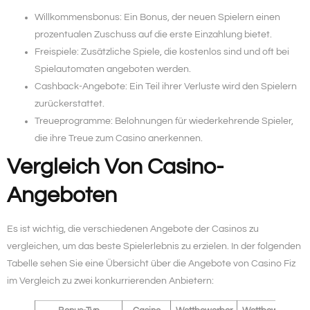
Willkommensbonus:
Ein Bonus, der neuen Spielern einen
prozentualen Zuschuss auf die erste Einzahlung bietet.
Freispiele:
Zusätzliche Spiele, die kostenlos sind und oft bei
Spielautomaten angeboten werden.
Cashback-Angebote:
Ein Teil ihrer Verluste wird den Spielern
zurückerstattet.
Treueprogramme:
Belohnungen für wiederkehrende Spieler,
die ihre Treue zum Casino anerkennen.
Vergleich Von Casino-
Angeboten
Es ist wichtig, die verschiedenen Angebote der Casinos zu
vergleichen, um das beste Spielerlebnis zu erzielen. In der folgenden
Tabelle sehen Sie eine Übersicht über die Angebote von Casino Fiz
im Vergleich zu zwei konkurrierenden Anbietern: