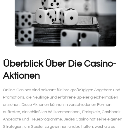
Überblick Über Die Casino-
Aktionen
Online-Casinos sind bekannt für ihre großzügigen Angebote und
Promotions, die Neulinge und erfahrene Spieler gleichermaßen
anziehen. Diese Aktionen können in verschiedenen Formen
auftreten, einschließlich Willkommensboni, Freispiele, Cashback-
Angebote und Treueprogramme. Jedes Casino hat seine eigenen
Strategien, um Spieler zu gewinnen und zu halten, weshalb es