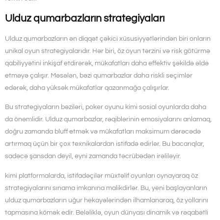
Ulduz qumarbazların strategiyaları
Ulduz qumarbazların ən diqqət çəkici xüsusiyyətlərindən biri onların
unikal oyun strategiyalarıdır. Hər biri, öz oyun tərzini və risk götürmə
qabiliyyətini inkişaf etdirərək, mükafatları daha effektiv şəkildə əldə
etməyə çalışır. Məsələn, bəzi qumarbazlar daha riskli seçimlər
edərək, daha yüksək mükafatlar qazanmağa çalışırlar.
Bu strategiyaların bəziləri, poker oyunu kimi sosial oyunlarda daha
da önəmlidir. Ulduz qumarbazlar, rəqiblərinin emosiyalarını anlamaq,
doğru zamanda bluff etmək və mükafatları maksimum dərəcədə
artırmaq üçün bir çox texnikalardan istifadə edirlər. Bu bacarıqlar,
sadəcə şansdan deyil, eyni zamanda təcrübədən irəliləyir.
kimi platformalarda, istifadəçilər müxtəlif oyunları oynayaraq öz
strategiyalarını sınama imkanına malikdirlər. Bu, yeni başlayanların
ulduz qumarbazların uğur hekayələrindən ilhamlanaraq, öz yollarını
tapmasına kömək edir. Beləliklə, oyun dünyası dinamik və rəqabətli