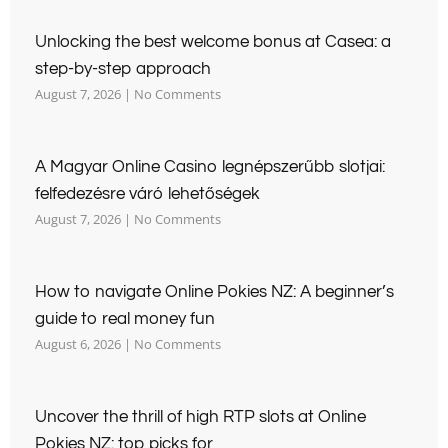
Unlocking the best welcome bonus at Casea: a
step-by-step approach
August 7, 2026
No Comments
A Magyar Online Casino legnépszerűbb slotjai:
felfedezésre váró lehetőségek
August 7, 2026
No Comments
How to navigate Online Pokies NZ: A beginner’s
guide to real money fun
August 6, 2026
No Comments
Uncover the thrill of high RTP slots at Online
Pokies NZ: top picks for