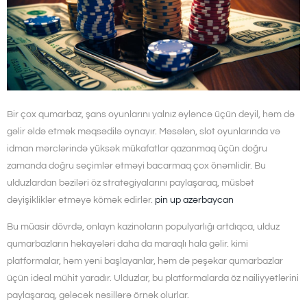
Bir çox qumarbaz, şans oyunlarını yalnız əyləncə üçün deyil, həm də
gəlir əldə etmək məqsədilə oynayır. Məsələn, slot oyunlarında və
idman mərclərində yüksək mükafatlar qazanmaq üçün doğru
zamanda doğru seçimlər etməyi bacarmaq çox önəmlidir. Bu
ulduzlardan bəziləri öz strategiyalarını paylaşaraq, müsbət
dəyişikliklər etməyə kömək edirlər.
pin up azərbaycan
Bu müasir dövrdə, onlayn kazinoların populyarlığı artdıqca, ulduz
qumarbazların hekayələri daha da maraqlı hala gəlir. kimi
platformalar, həm yeni başlayanlar, həm də peşəkar qumarbazlar
üçün ideal mühit yaradır. Ulduzlar, bu platformalarda öz nailiyyətlərini
paylaşaraq, gələcək nəsillərə örnək olurlar.