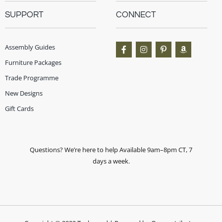
SUPPORT
CONNECT
Assembly Guides
Furniture Packages
Trade Programme
New Designs
Gift Cards
Questions? We’re here to help Available 9am–8pm CT, 7
days a week.