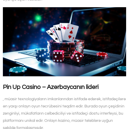
Pin Up Casino – Azərbaycanın lideri
, müasir texnologiyaların imkanlarından istifadə edərək, istifadəçilərə
ən yaxşı onlayn oyun təcrübəsini təqdim edir. Burada oyun çeşidinin
zənginliyi, mükafatların cəlbediciliyi və istifadəçi dostu interfeysi, bu
platformanı unikal edir. Onlayn kazino, müasir tələblərə uyğun
şəkildə formalaşmışdır.