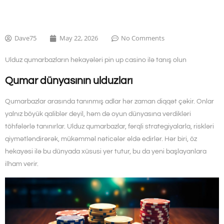
Dave75
May 22, 2026
No Comments
Ulduz qumarbazların hekayələri pin up casino ilə tanış olun
Qumar dünyasının ulduzları
Qumarbazlar arasında tanınmış adlar hər zaman diqqət çəkir. Onlar
yalnız böyük qaliblər deyil, həm də oyun dünyasına verdikləri
töhfələrlə tanınırlar. Ulduz qumarbazlar, fərqli strategiyalarla, riskləri
qiymətləndirərək, mükəmməl nəticələr əldə edirlər. Hər biri, öz
hekayəsi ilə bu dünyada xüsusi yer tutur, bu da yeni başlayanlara
ilham verir.