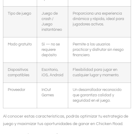
Tipo de juego
Juego de
Proporciona una experiencia
crash /
dinámica y rápida, ideal para
Juego
jugadores activos.
instantáneo
Modo gratuito
Sí — no se
Permite a los usuarios
requiere
practicar y disfrutar sin riesgo
depósito
financiero.
Dispositivos
Escritorio,
Flexibilidad para jugar en
compatibles
iOS, Android
cualquier lugar y momento.
Proveedor
InOut
Un desarrollador reconocido
Games
que garantiza calidad y
seguridad en el juego.
Al conocer estas características, podrás optimizar tu estrategia de
juego y maximizar tus oportunidades de ganar en Chicken Road.