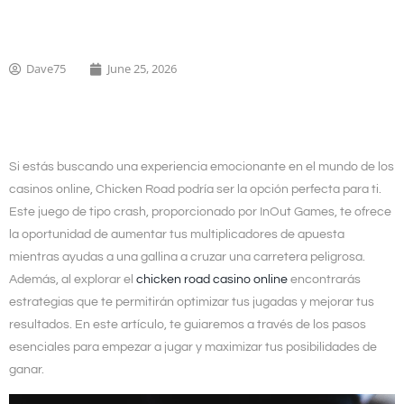
Dave75
June 25, 2026
Si estás buscando una experiencia emocionante en el mundo de los
casinos online,
Chicken Road
podría ser la opción perfecta para ti.
Este juego de tipo crash, proporcionado por InOut Games, te ofrece
la oportunidad de aumentar tus multiplicadores de apuesta
mientras ayudas a una gallina a cruzar una carretera peligrosa.
Además, al explorar el
chicken road casino online
encontrarás
estrategias que te permitirán optimizar tus jugadas y mejorar tus
resultados. En este artículo, te guiaremos a través de los pasos
esenciales para empezar a jugar y maximizar tus posibilidades de
ganar.