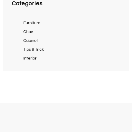
Categories
Furniture
Chair
Cabinet
Tips & Trick
Interior