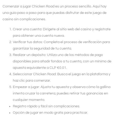
Comenzar a jugar Chicken Road es un proceso sencillo. Aquí hay
una guía paso a paso para que puedas disfrutar de este juego de
casino sin complicaciones.
Crear una cuenta:
Dirígete al sitio web del casino y regístrate
para obtener una cuenta nueva.
Verificar tus datos:
Completa el proceso de verificación para
garantizar la seguridad de tu cuenta.
Realizar un depósito:
Utiliza uno de los métodos de pago
disponibles para añadir fondos a tu cuenta, con un mínimo de
apuesta equivalente a CLP €0.01.
Seleccionar Chicken Road:
Busca el juego en la plataforma y
haz clic para comenzar.
Empezar a jugar:
Ajusta tu apuesta y observa cómo la gallina
intenta cruzar la carretera; puedes retirar tus ganancias en
cualquier momento.
Registro rápido y fácil sin complicaciones.
Opción de jugar en modo gratis para practicar.