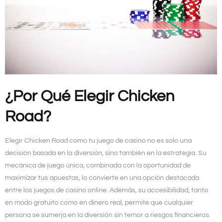
¿Por Qué Elegir Chicken
Road?
Elegir Chicken Road como tu juego de casino no es solo una
decisión basada en la diversión, sino también en la estrategia. Su
mecánica de juego única, combinada con la oportunidad de
maximizar tus apuestas, lo convierte en una opción destacada
entre los juegos de casino online. Además, su accesibilidad, tanto
en modo gratuito como en dinero real, permite que cualquier
persona se sumerja en la diversión sin temor a riesgos financieros.