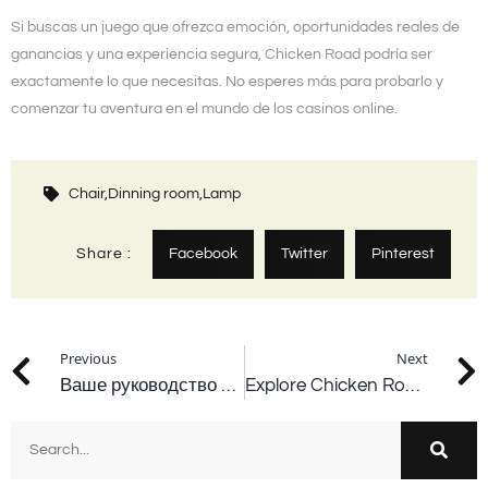
Si buscas un juego que ofrezca emoción, oportunidades reales de
ganancias y una experiencia segura, Chicken Road podría ser
exactamente lo que necesitas. No esperes más para probarlo y
comenzar tu aventura en el mundo de los casinos online.
Chair,
Dinning room,
Lamp
Share :
Facebook
Twitter
Pinterest
Previous
Next
Ваше руководство по Pinco casino: что нужно знать о живых играх и слотах
Explore Chicken Road game: honest feedback and what players are saying