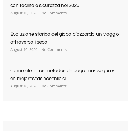
con facilità e sicurezza nel 2026
August 10, 2026
No Comments
Evoluzione storica del gioco d'azzardo un viaggio
attraverso i secoli
August 10, 2026
No Comments
Cómo elegir los métodos de pago más seguros
en mejorescasinoschile.cl
August 10, 2026
No Comments