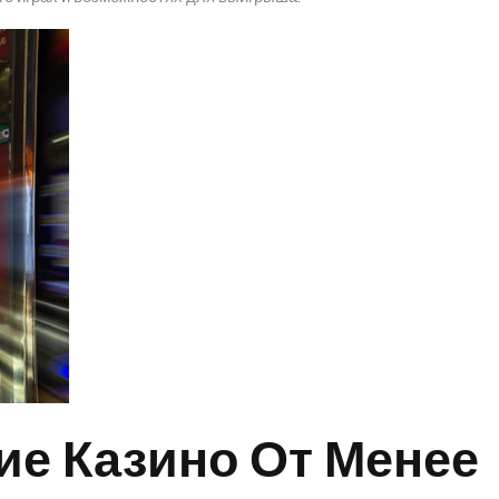
ие Казино От Менее