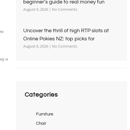
beginner’s guide to real money fun
August 6, 2026
No Comments
Uncover the thrill of high RTP slots at
ия
Online Pokies NZ: top picks for
August 6, 2026
No Comments
му и
Categories
Furniture
Chair