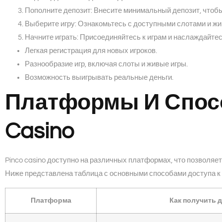
Пополните депозит:
Внесите минимальный депозит, чтобы 
Выберите игру:
Ознакомьтесь с доступными слотами и живы
Начните играть:
Присоединяйтесь к играм и наслаждайтес
Легкая регистрация для новых игроков.
Разнообразие игр, включая слоты и живые игры.
Возможность выигрывать реальные деньги.
Платформы И Спосо
Casino
Pinco casino доступно на различных платформах, что позволяет
Ниже представлена таблица с основными способами доступа к 
Платформа
Как получить 