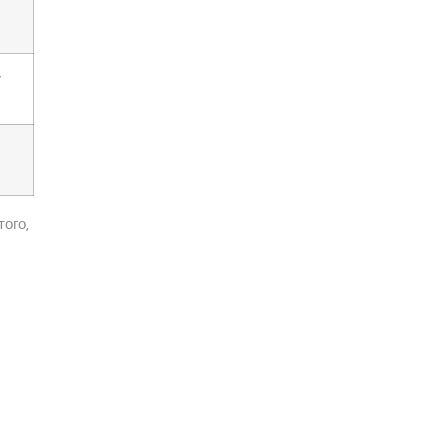
у
того,