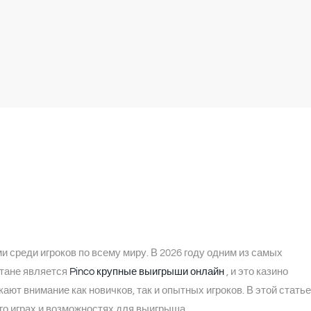
среди игроков по всему миру. В 2026 году одним из самых
стане является
Pinco крупные выигрыши онлайн
, и это казино
ают внимание как новичков, так и опытных игроков. В этой стать
 его играх и возможностях для выигрыша.