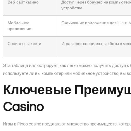
Веб-сайт казино
Доступ через браузер на компьюте
устройстве
Мобильное
Скачивание приложения для iOS и A
приложение
Социальные сети
Игра через специальные боты в ме
Эта таблица иллюстрирует, как легко можно получить доступ к P
используете ли вы компьютер или мобильное устройство, вы вс
Ключевые Преимуще
Casino
Игры в Pinco casino предлагают множество преимуществ, кото