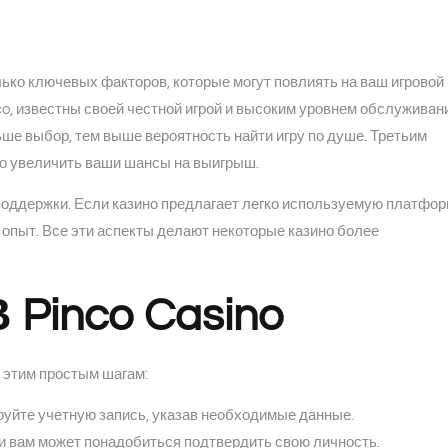
ько ключевых факторов, которые могут повлиять на ваш игровой
inco, известны своей честной игрой и высоким уровнем обслуживан
ьше выбор, тем выше вероятность найти игру по душе. Третьим
но увеличить ваши шансы на выигрыш.
поддержки. Если казино предлагает легко используемую платфор
 опыт. Все эти аспекты делают некоторые казино более
 Pinco Casino
е этим простым шагам:
руйте учетную запись, указав необходимые данные.
 вам может понадобиться подтвердить свою личность.