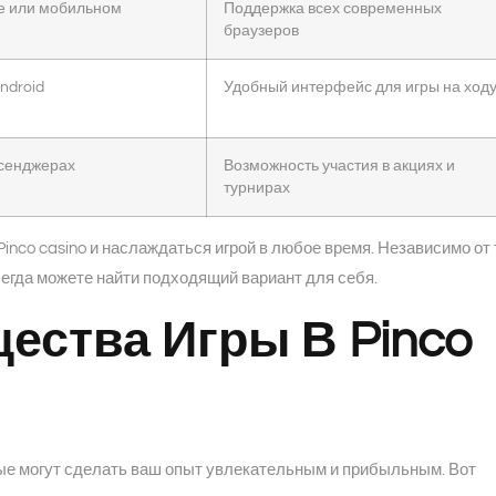
ре или мобильном
Поддержка всех современных
браузеров
ndroid
Удобный интерфейс для игры на ход
ссенджерах
Возможность участия в акциях и
турнирах
inco casino и наслаждаться игрой в любое время. Независимо от 
егда можете найти подходящий вариант для себя.
ства Игры В Pinco
рые могут сделать ваш опыт увлекательным и прибыльным. Вот