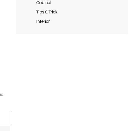
Cabinet
Tips & Trick
Interior
о.