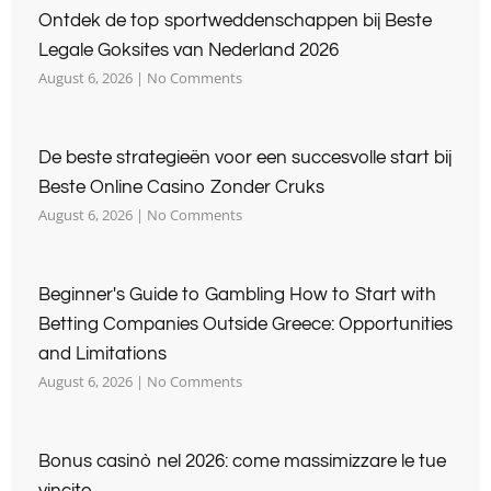
Ontdek de top sportweddenschappen bij Beste
Legale Goksites van Nederland 2026
August 6, 2026
No Comments
De beste strategieën voor een succesvolle start bij
Beste Online Casino Zonder Cruks
August 6, 2026
No Comments
Beginner's Guide to Gambling How to Start with
Betting Companies Outside Greece: Opportunities
and Limitations
August 6, 2026
No Comments
Bonus casinò nel 2026: come massimizzare le tue