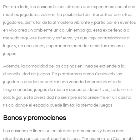
Por otro lado, los casinos físicos ofrecen una experiencia social que
muchos jugadores valoran. La posibilidad de interactuar con otros
jugadores, disfrutar de la atmósfera vibrante y participar en eventos
en vivo crea un ambiente único. Sin embargo, esta experiencia a
menudo requiere tiempo y esfuerzo, ya que implica trasladarse al
lugar y, en ocasiones, esperar para acceder a ciertas mesas o
juegos.
Además, la comodidad de los casinos en línea se extiende a la
disponibilidad de juegos. En plataformas como Casinolab, los
jugadores pueden encontrar una variedad impresionante de
tragamonedas, juegos de mesa y apuestas deportivas, todo en un
solo lugar. Esta diversidad no siempre está presente en un casino
físico, donde el espacio puede limitar la oferta de juegos.
Bonos y promociones
Los casinos en línea suelen ofrecer promociones y bonos más
atractivos que sus contrapartes físicas. Por ejemplo, en Casinolab,