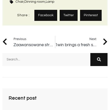
Chair,
Dinning room,
Lamp
Share :
Facebook
Twitter
Pinterest
Previous
Next
Zaawansowane strategie w kasynie, które zwiększają Twoje szanse na wygraną
1win brings a fresh sense of ease to online casino navigation
Recent post