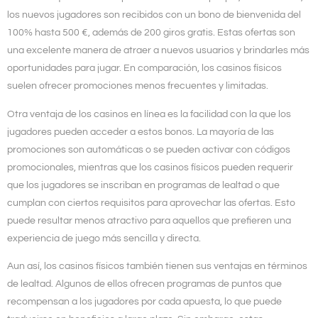
los nuevos jugadores son recibidos con un bono de bienvenida del
100% hasta 500 €, además de 200 giros gratis. Estas ofertas son
una excelente manera de atraer a nuevos usuarios y brindarles más
oportunidades para jugar. En comparación, los casinos físicos
suelen ofrecer promociones menos frecuentes y limitadas.
Otra ventaja de los casinos en línea es la facilidad con la que los
jugadores pueden acceder a estos bonos. La mayoría de las
promociones son automáticas o se pueden activar con códigos
promocionales, mientras que los casinos físicos pueden requerir
que los jugadores se inscriban en programas de lealtad o que
cumplan con ciertos requisitos para aprovechar las ofertas. Esto
puede resultar menos atractivo para aquellos que prefieren una
experiencia de juego más sencilla y directa.
Aun así, los casinos físicos también tienen sus ventajas en términos
de lealtad. Algunos de ellos ofrecen programas de puntos que
recompensan a los jugadores por cada apuesta, lo que puede