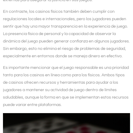
En contraste, los casinos físicos también deben cumplir con
regulaciones locales e internacionales, pero los jugadores pueden
sentir que hay una mayor transparencia en la experiencia de juego.
La presencia física de personal y la capacidad de observar la
dinámica del juego pueden generar confianza en algunos jugadores.
Sin embargo, esto no elimina el riesgo de problemas de seguridad,
especialmente en entornos donde se maneja dinero en efectivo.
Es importante mencionar que el juego responsable es una prioridad
tanto para los casinos en línea como para los físicos. Ambos tipos
de casinos ofrecen recursos y herramientas para ayudar a los
jugadores a mantener su actividad de juego dentro de límites
saludables, aunque la forma en que se implementan estos recursos
puede variar entre plataformas.