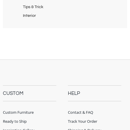
Tips & Trick
Interior
CUSTOM
HELP
Custom Furniture
Contact & FAQ
Ready to Ship
Track Your Order