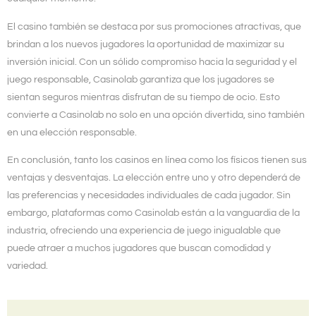
El casino también se destaca por sus promociones atractivas, que
brindan a los nuevos jugadores la oportunidad de maximizar su
inversión inicial. Con un sólido compromiso hacia la seguridad y el
juego responsable, Casinolab garantiza que los jugadores se
sientan seguros mientras disfrutan de su tiempo de ocio. Esto
convierte a Casinolab no solo en una opción divertida, sino también
en una elección responsable.
En conclusión, tanto los casinos en línea como los físicos tienen sus
ventajas y desventajas. La elección entre uno y otro dependerá de
las preferencias y necesidades individuales de cada jugador. Sin
embargo, plataformas como Casinolab están a la vanguardia de la
industria, ofreciendo una experiencia de juego inigualable que
puede atraer a muchos jugadores que buscan comodidad y
variedad.