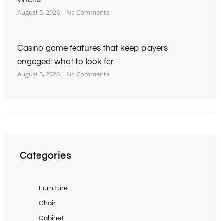
vincite
August 5, 2026
No Comments
Casino game features that keep players
engaged: what to look for
August 5, 2026
No Comments
Categories
Furniture
Chair
Cabinet