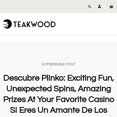
HOME
SINGLE POST
Descubre Plinko: Exciting Fun,
Unexpected Spins, Amazing
Prizes At Your Favorite Casino
Si Eres Un Amante De Los