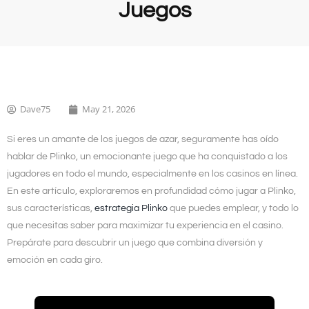
Juegos
Dave75
May 21, 2026
Si eres un amante de los juegos de azar, seguramente has oído
hablar de Plinko, un emocionante juego que ha conquistado a los
jugadores en todo el mundo, especialmente en los casinos en línea.
En este artículo, exploraremos en profundidad cómo jugar a Plinko,
sus características,
estrategia Plinko
que puedes emplear, y todo lo
que necesitas saber para maximizar tu experiencia en el casino.
Prepárate para descubrir un juego que combina diversión y
emoción en cada giro.