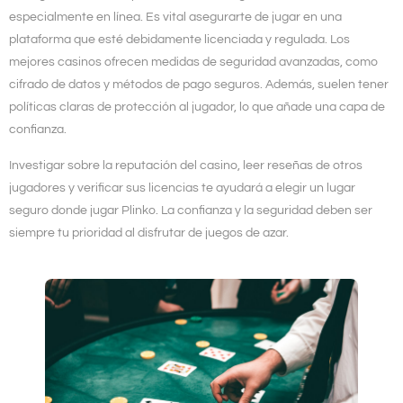
especialmente en línea. Es vital asegurarte de jugar en una
plataforma que esté debidamente licenciada y regulada. Los
mejores casinos ofrecen medidas de seguridad avanzadas, como
cifrado de datos y métodos de pago seguros. Además, suelen tener
políticas claras de protección al jugador, lo que añade una capa de
confianza.
Investigar sobre la reputación del casino, leer reseñas de otros
jugadores y verificar sus licencias te ayudará a elegir un lugar
seguro donde jugar Plinko. La confianza y la seguridad deben ser
siempre tu prioridad al disfrutar de juegos de azar.