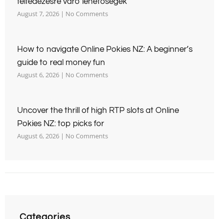
felfedezésre váró lehetőségek
August 7, 2026
No Comments
How to navigate Online Pokies NZ: A beginner’s
guide to real money fun
August 6, 2026
No Comments
Uncover the thrill of high RTP slots at Online
Pokies NZ: top picks for
August 6, 2026
No Comments
Categories