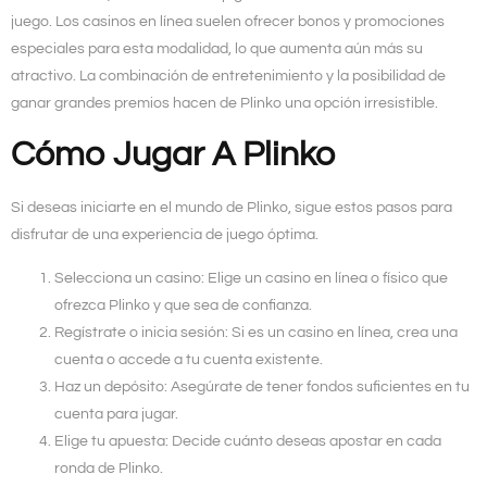
juego. Los casinos en línea suelen ofrecer bonos y promociones
especiales para esta modalidad, lo que aumenta aún más su
atractivo. La combinación de entretenimiento y la posibilidad de
ganar grandes premios hacen de Plinko una opción irresistible.
Cómo Jugar A Plinko
Si deseas iniciarte en el mundo de Plinko, sigue estos pasos para
disfrutar de una experiencia de juego óptima.
Selecciona un casino:
Elige un casino en línea o físico que
ofrezca Plinko y que sea de confianza.
Regístrate o inicia sesión:
Si es un casino en línea, crea una
cuenta o accede a tu cuenta existente.
Haz un depósito:
Asegúrate de tener fondos suficientes en tu
cuenta para jugar.
Elige tu apuesta:
Decide cuánto deseas apostar en cada
ronda de Plinko.