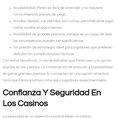
Accesibilidad:
Plinko es fácil de entender y no requiere
conocimientos previos de juego.
Rondas rápidas:
Las partidas son cortas, permitiéndote jugar
varias rondas en poco tiempo.
Posibilidad de grandes premios:
Aunque es un juego de azar,
las recompensas pueden ser significativas.
Sin presión de estrategia:
Ideal para jugadores que prefieren
disfrutar sin complicaciones tácticas.
Con estos beneficios, no es de extrañar que Plinko sea una opción
popular en los casinos. La combinación de emoción y la posibilidad
de ganar grandes premios lo convierten en una opción atractiva
tanto para principiantes como para jugadores experimentados.
Confianza Y Seguridad En
Los Casinos
La seguridad es un aspecto crucial al elegir un casino,