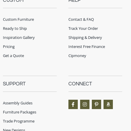
CUSTOM
HELP
Custom Furniture
Contact & FAQ
Ready to Ship
Track Your Order
Inspiration Gallery
Shipping & Delivery
Pricing
Interest Free Finance
Get a Quote
Cipmoney
SUPPORT
CONNECT
Assembly Guides
Furniture Packages
Trade Programme
New Designs