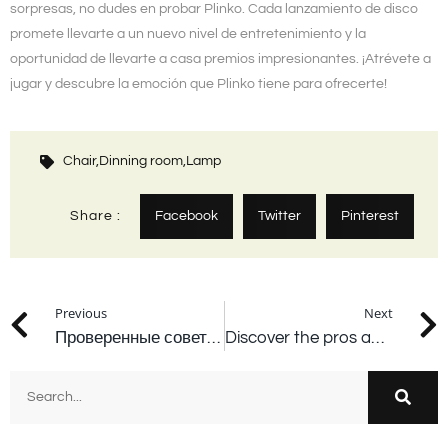
sorpresas, no dudes en probar Plinko. Cada lanzamiento de disco
promete llevarte a un nuevo nivel de entretenimiento y la
oportunidad de llevarte a casa premios impresionantes. ¡Atrévete a
jugar y descubre la emoción que Plinko tiene para ofrecerte!
Chair,
Dinning room,
Lamp
Share :
Facebook
Twitter
Pinterest
Previous
Next
Проверенные советы по игре в Malina Casino: максимизируйте свой успех в 2026 году
Discover the pros and cons of popular casino games: An honest review