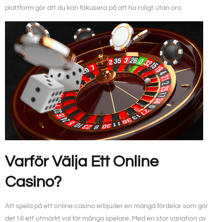
plattform gör att du kan fokusera på att ha roligt utan oro.
Varför Välja Ett Online
Casino?
Att spela på ett online casino erbjuder en mängd fördelar som gör
det till ett utmärkt val för många spelare. Med en stor variation av