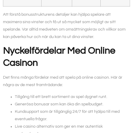
Att förstå bonusstrukturens detaljer kan hjälpa spelare att
maximera sina vinster och få ut så mycket som möjligt av sitt
spelande. Var alltid medveten om omsättningskrav och villkor som
kan påverka hur och när du kan ta ut dina vinster.
Nyckelfördelar Med Online
Casinon
Det finns många fördelar med att spela på online casinon. Här är
några av de mest framträdande:
Tillgång till ett brett sortiment av spel dygnet runt.
Generösa bonusar som kan öka din spelbudget.
Kundsupport som är tillgänglig 24/7 för att hjälpa till med
eventuella frågor.
Live casino alternativ som ger en mer autentisk