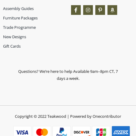
Assembly Guides
Furniture Packages
Trade Programme
New Designs
Gift Cards
Questions? We’re here to help Available 9am–8pm CT, 7
days a week.
Copyright © 2022 Teakwood | Powered by Onecontributor