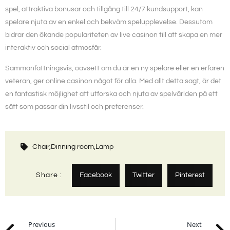
spel, attraktiva bonusar och tillgång till 24/7 kundsupport, kan
spelare njuta av en enkel och bekväm spelupplevelse. Dessutom
bidrar den ökande populariteten av live casinon till att skapa en mer
interaktiv och social atmosfär.
Sammanfattningsvis, oavsett om du är en ny spelare eller en erfaren
veteran, ger online casinon något för alla. Med allt detta sagt, är det
en fantastisk möjlighet att utforska och njuta av spelvärlden på ett
sätt som passar din livsstil och preferenser.
Chair,
Dinning room,
Lamp
Share :
Facebook
Twitter
Pinterest
Previous
Next