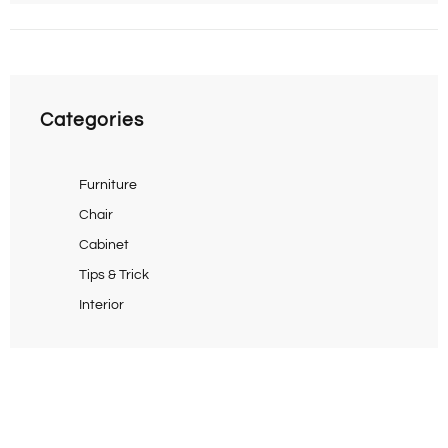
Categories
Furniture
Chair
Cabinet
Tips & Trick
Interior