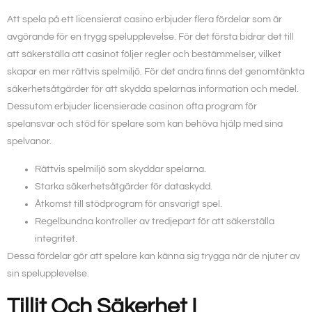
Att spela på ett licensierat casino erbjuder flera fördelar som är
avgörande för en trygg spelupplevelse. För det första bidrar det till
att säkerställa att casinot följer regler och bestämmelser, vilket
skapar en mer rättvis spelmiljö. För det andra finns det genomtänkta
säkerhetsåtgärder för att skydda spelarnas information och medel.
Dessutom erbjuder licensierade casinon ofta program för
spelansvar och stöd för spelare som kan behöva hjälp med sina
spelvanor.
Rättvis spelmiljö som skyddar spelarna.
Starka säkerhetsåtgärder för dataskydd.
Åtkomst till stödprogram för ansvarigt spel.
Regelbundna kontroller av tredjepart för att säkerställa
integritet.
Dessa fördelar gör att spelare kan känna sig trygga när de njuter av
sin spelupplevelse.
Tillit Och Säkerhet I