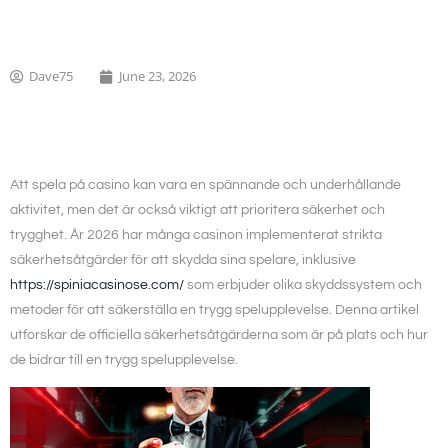
Dave75
June 23, 2026
Att spela på casino kan vara en spännande och underhållande
aktivitet, men det är också viktigt att prioritera säkerhet och
trygghet. År 2026 har många casinon implementerat strikta
säkerhetsåtgärder för att skydda sina spelare, inklusive
https://spiniacasinose.com/
som erbjuder olika skyddssystem och
metoder för att säkerställa en trygg spelupplevelse. Denna artikel
utforskar de officiella säkerhetsåtgärderna som är på plats och hur
de bidrar till en trygg spelupplevelse.