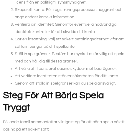
licens från en pålitlig tillsynsmyndighet.
Skapa ett konto:
Följ registreringsprocessen noggrant och
ange endast korrekt information.
Verifiera din identitet:
Genomför eventuella nödvändiga
identitetskontroller för att skydda ditt konto.
Gör en insättning:
Välj ett säkert betalningsalternativ för att
sätta in pengar på ditt spelkonto.
Ställ in spelgränser:
Bestäm hur mycket du är villig att spela
med och håll dig till dessa gränser.
Att välja ett licensierat casino skyddar mot bedrägerier.
Att verifiera identiteten stärker säkerheten för ditt konto.
Genom att ställa in spelgränser kan du spela ansvarigt.
Steg För Att Börja Spela
Tryggt
Följande tabell sammanfattar viktiga steg för att börja spela på ett
casino på ett säkert sätt: