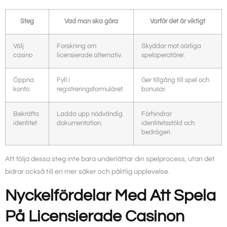
Steg
Vad man ska göra
Varför det är viktigt
Välj
Forskning om
Skyddar mot oärliga
casino
licensierade alternativ.
speloperatörer.
Öppna
Fyll i
Ger tillgång till spel och
konto
registreringsformuläret.
bonusar.
Bekräfta
Ladda upp nödvändig
Förhindrar
identitet
dokumentation.
identitetsstöld och
bedrägeri.
Att följa dessa steg inte bara underlättar din spelprocess, utan det
bidrar också till en mer säker och pålitlig upplevelse.
Nyckelfördelar Med Att Spela
På Licensierade Casinon