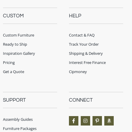
CUSTOM
HELP
Custom Furniture
Contact & FAQ
Ready to Ship
Track Your Order
Inspiration Gallery
Shipping & Delivery
Pricing
Interest Free Finance
Get a Quote
Cipmoney
SUPPORT
CONNECT
Assembly Guides
Furniture Packages