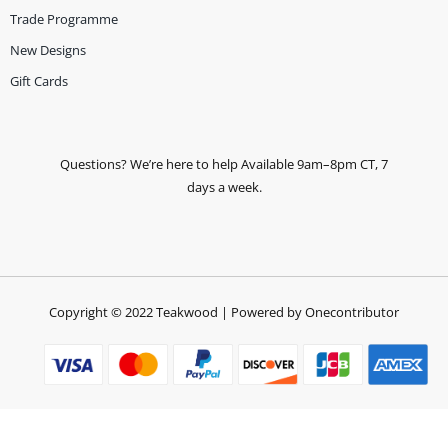
Trade Programme
New Designs
Gift Cards
Questions? We’re here to help Available 9am–8pm CT, 7
days a week.
Copyright © 2022 Teakwood | Powered by Onecontributor