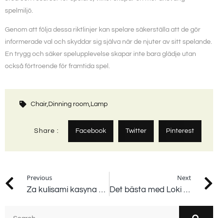
spelmiljö.
Genom att följa dessa riktlinjer kan spelare säkerställa att de gör
informerade val och skyddar sig själva när de njuter av sitt spelande.
En trygg och säker spelupplevelse skapar inte bara glädje utan
också förtroende för framtida spel.
Chair,
Dinning room,
Lamp
Share :
Facebook
Twitter
Pinterest
Previous
Next
Za kulisami kasyna co naprawdę dzieje się w świecie gier losowych
Det bästa med Loki Casino: slots, bordsspel och unika funktioner