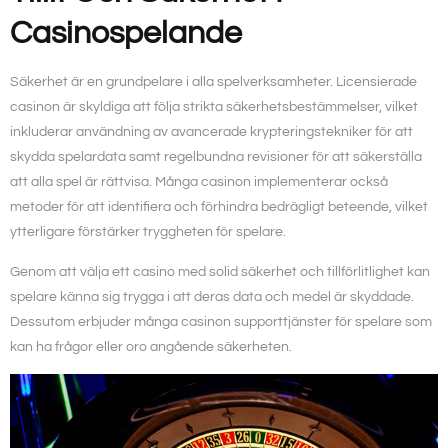
Casinospelande
Säkerhet är en grundpelare i alla spelverksamheter. Licensierade
casinon är skyldiga att följa strikta säkerhetsbestämmelser, vilket
inkluderar användning av avancerade krypteringstekniker för att
skydda spelardata samt regelbundna revisioner för att säkerställa
att alla spel är rättvisa. Många casinon implementerar också
metoder för att identifiera och förhindra bedrägligt beteende, vilket
ytterligare förstärker tryggheten för spelare.
Genom att välja ett casino med solid säkerhet och tillförlitlighet kan
spelare känna sig trygga i att deras data och medel är skyddade.
Dessutom erbjuder många casinon supporttjänster för spelare som
kan ha frågor eller oro angående säkerheten.