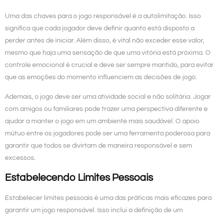
Uma das chaves para o jogo responsável é a autolimitação. Isso
significa que cada jogador deve definir quanto está disposto a
perder antes de iniciar. Além disso, é vital não exceder esse valor,
mesmo que haja uma sensação de que uma vitória está próxima. O
controle emocional é crucial e deve ser sempre mantido, para evitar
que as emoções do momento influenciem as decisões de jogo.
Ademais, o jogo deve ser uma atividade social e não solitária. Jogar
com amigos ou familiares pode trazer uma perspectiva diferente e
ajudar a manter o jogo em um ambiente mais saudável. O apoio
mútuo entre os jogadores pode ser uma ferramenta poderosa para
garantir que todos se divirtam de maneira responsável e sem
excessos.
Estabelecendo Limites Pessoais
Estabelecer limites pessoais é uma das práticas mais eficazes para
garantir um jogo responsável. Isso inclui a definição de um