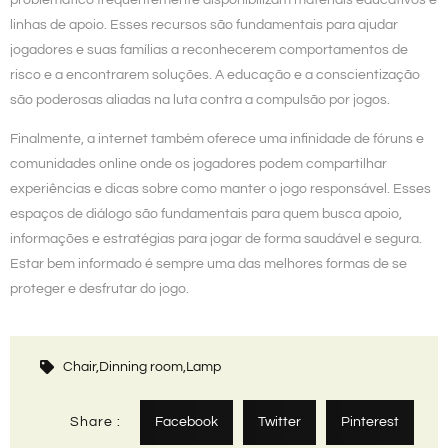
linhas de apoio. Esses recursos são fundamentais para ajudar
jogadores e suas famílias a reconhecerem comportamentos de
risco e a encontrarem soluções. A educação e a conscientização
são poderosas aliadas na luta contra a compulsão por jogos.
Finalmente, a internet também oferece uma infinidade de fóruns e
comunidades online onde os jogadores podem compartilhar
experiências e dicas sobre como manter o jogo responsável. Esses
espaços de diálogo são fundamentais para quem busca apoio,
informações e estratégias para jogar de forma saudável e segura.
Estar bem informado é sempre uma das melhores formas de se
proteger e desfrutar do jogo.
Chair,
Dinning room,
Lamp
Share :
Facebook
Twitter
Pinterest