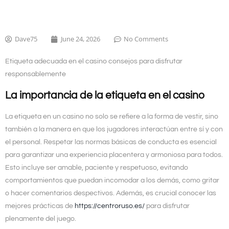
Dave75
June 24, 2026
No Comments
Etiqueta adecuada en el casino consejos para disfrutar
responsablemente
La importancia de la etiqueta en el casino
La etiqueta en un casino no solo se refiere a la forma de vestir, sino
también a la manera en que los jugadores interactúan entre sí y con
el personal. Respetar las normas básicas de conducta es esencial
para garantizar una experiencia placentera y armoniosa para todos.
Esto incluye ser amable, paciente y respetuoso, evitando
comportamientos que puedan incomodar a los demás, como gritar
o hacer comentarios despectivos. Además, es crucial conocer las
mejores prácticas de
https://centroruso.es/
para disfrutar
plenamente del juego.