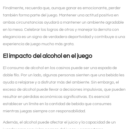
Finalmente, recuerda que, aunque ganar es emocionante, perder
también forma parte del juego. Mantener una actitud positiva en
ambas circunstancias ayudará a mantener un ambiente agradable
en la mesa. Celebrar los logros de otros y manejar la derrota con
elegancia es un signo de verdadera deportividad y contribuye a una
experiencia de juego mucho más grata.
El impacto del alcohol en el juego
El consumo de alcohol en los casinos puede ser una espada de
doble filo. Por un lado, algunas personas sienten que una bebida les
ayuda a relajarse y a disfrutar más del ambiente. Sin embargo, el
exceso de alcohol puede llevar a decisiones impulsivas, que pueden
resultar en pérdidas económicas significativas. Es esencial
establecer un límite en la cantidad de bebida que consumes
mientras juegas siempre con responsabilidad.
Además, el alcohol puede afectar el juicio y la capacidad de un