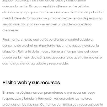
jugador para seguir las normas del juego y comportarse
adecuadamente. Es recomendable alternar entre bebidas
alcohólicas y agua para mantener una buena hidratación y claridad
mental. De esta forma, se asegura que la experiencia de juego siga
siendo divertida y no se convierta en un problema que deba
atenderse.
Finalmente, si notas que estás perdiendo el control debido al
consumo de alcohol, es importante hacer una pausa y evaluar la
situación. Retirarte de la mesa y tomar un tiempo lejos del juego
puede ser la mejor decisión para asegurarte de que tu tiempo en el
casino siga siendo agradable y responsable.
El sitio web y sus recursos
En nuestra página, nos comprometemos a promover un juego
responsable y brindar información valiosa sobre las mejores
prácticas en los casinos. Contamos con artículos y recursos que te