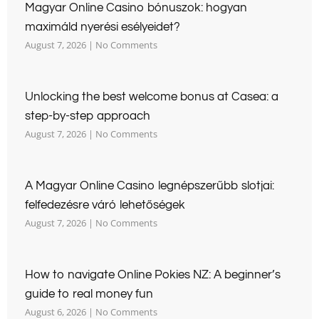
Magyar Online Casino bónuszok: hogyan
maximáld nyerési esélyeidet?
August 7, 2026
No Comments
Unlocking the best welcome bonus at Casea: a
step-by-step approach
August 7, 2026
No Comments
A Magyar Online Casino legnépszerűbb slotjai:
felfedezésre váró lehetőségek
August 7, 2026
No Comments
How to navigate Online Pokies NZ: A beginner’s
guide to real money fun
August 6, 2026
No Comments