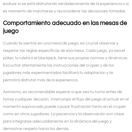
evaluar si se está disfrutando verdaderamente de la experiencia o si
es momento de marcharse y reconsiderar las decisiones tomadas.
Comportamiento adecuado en las mesas de
juego
Cuando te sientas en una mesa de juego, es crucial observar y
respetar las reglas específicas de esa mesa. Cada juego, ya sea el
póker, la ruleta o el blackjack, tiene sus propias normas y dinámicas.
Escuchar atentamente las instrucciones del crupier y de los
jugadores más experimentados facilitará tu adaptación y te
permitirá disfrutar más de la experiencia.
Asimismo, es recomendable esperar a que sea tu turno antes de
tomar cualquier decisión. Interrumpir el flujo del juego al actuar en el
momento equivocado puede causar frustración tanto en el crupier
como en otros jugadores. La paciencia y la observación son clave
para integrarse adecuadamente en la dinámica del juego y
demostrar respeto hacia los demás.