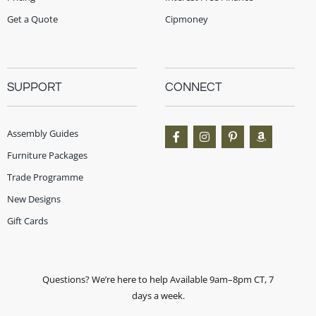
Get a Quote
Cipmoney
SUPPORT
CONNECT
Assembly Guides
Furniture Packages
Trade Programme
New Designs
Gift Cards
Questions? We’re here to help Available 9am–8pm CT, 7
days a week.