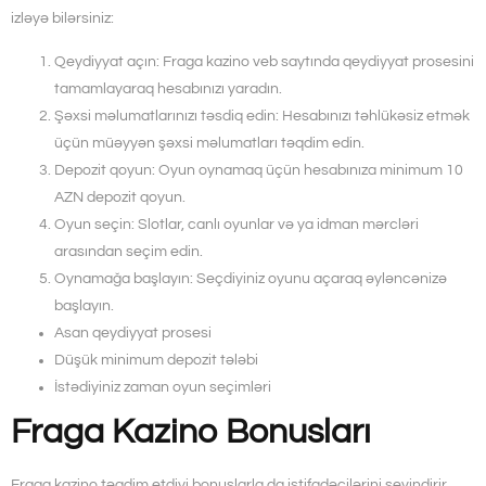
izləyə bilərsiniz:
Qeydiyyat açın:
Fraga kazino veb saytında qeydiyyat prosesini
tamamlayaraq hesabınızı yaradın.
Şəxsi məlumatlarınızı təsdiq edin:
Hesabınızı təhlükəsiz etmək
üçün müəyyən şəxsi məlumatları təqdim edin.
Depozit qoyun:
Oyun oynamaq üçün hesabınıza minimum 10
AZN depozit qoyun.
Oyun seçin:
Slotlar, canlı oyunlar və ya idman mərcləri
arasından seçim edin.
Oynamağa başlayın:
Seçdiyiniz oyunu açaraq əyləncənizə
başlayın.
Asan qeydiyyat prosesi
Düşük minimum depozit tələbi
İstədiyiniz zaman oyun seçimləri
Fraga Kazino Bonusları
Fraga kazino təqdim etdiyi bonuslarla da istifadəçilərini sevindirir.