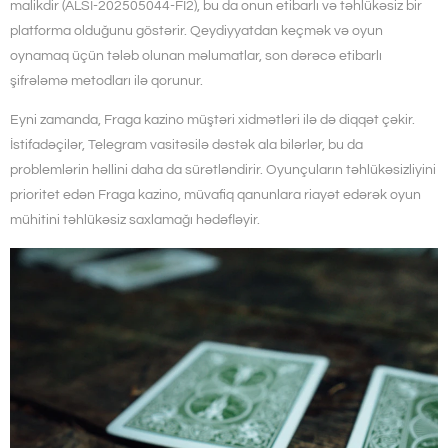
malikdir (ALSI-202505044-FI2), bu da onun etibarlı və təhlükəsiz bir
platforma olduğunu göstərir. Qeydiyyatdan keçmək və oyun
oynamaq üçün tələb olunan məlumatlar, son dərəcə etibarlı
şifrələmə metodları ilə qorunur.
Eyni zamanda, Fraga kazino müştəri xidmətləri ilə də diqqət çəkir.
İstifadəçilər, Telegram vasitəsilə dəstək ala bilərlər, bu da
problemlərin həllini daha da sürətləndirir. Oyunçuların təhlükəsizliyini
prioritet edən Fraga kazino, müvafiq qanunlara riayət edərək oyun
mühitini təhlükəsiz saxlamağı hədəfləyir.