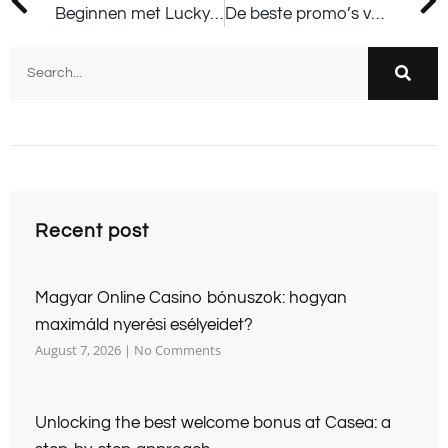
Beginnen met Luckyem Casino: ontdek de beste bonussen en spellen
De beste promo’s van GtBet: wat je moet weten over bonussen en gratis spins
Recent post
Magyar Online Casino bónuszok: hogyan
maximáld nyerési esélyeidet?
August 7, 2026
No Comments
Unlocking the best welcome bonus at Casea: a