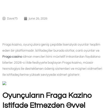
Dave75
June 26, 2026
Fraga kazino, oyunçulara geniş çeşiddə lisenziyalı oyunlar təqdim
edən bir platformadır. İstifadəçilər burada slotlar, canlı oyunlar və
Fraga casino
idman mərcləri kimi müxtəlif imkanlardan faydalana
bilərlər. 2026-ci ildə fəaliyyətə başlayan Fraga kazino, müasir
texnologiya ilə dəstəklənən ödəniş sistemləri və müştəri xidmətləri
ilə istifadəçilərinə yüksək səviyyədə xidmət göstərir.
Oyunçuların Fraga Kazino
Istifadə Etməzdən Əvvəl