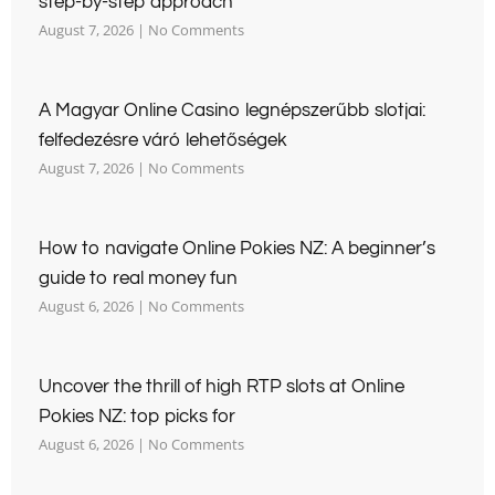
step-by-step approach
August 7, 2026
No Comments
A Magyar Online Casino legnépszerűbb slotjai:
felfedezésre váró lehetőségek
August 7, 2026
No Comments
How to navigate Online Pokies NZ: A beginner’s
guide to real money fun
August 6, 2026
No Comments
Uncover the thrill of high RTP slots at Online
Pokies NZ: top picks for
August 6, 2026
No Comments