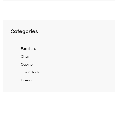
Categories
Furniture
Chair
Cabinet
Tips & Trick
Interior