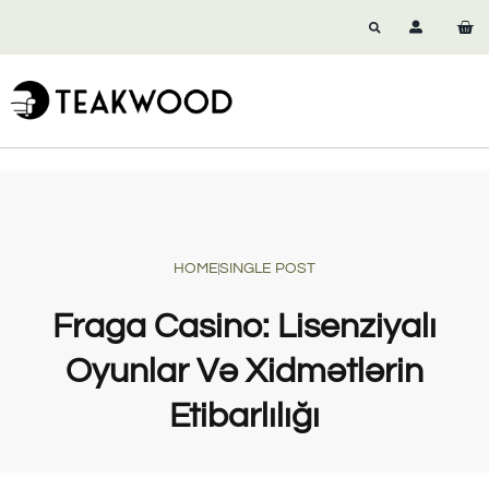
HOME
SINGLE POST
Fraga Casino: Lisenziyalı
Oyunlar Və Xidmətlərin
Etibarlılığı