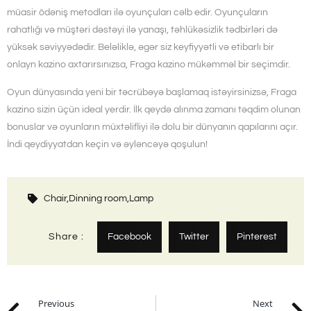
müasir ödəniş metodları ilə oyunçuları cəlb edir. Oyunçuların
rahatlığı və müştəri dəstəyi ilə yanaşı, təhlükəsizlik tədbirləri də
yüksək səviyyədədir. Beləliklə, əgər siz keyfiyyətli və etibarlı bir
onlayn kazino axtarırsınızsa, Fraga kazino mükəmməl bir seçimdir.
Oyun dünyasında yeni bir təcrübəyə başlamaq istəyirsinizsə, Fraga
kazino sizin üçün ideal yerdir. İlk qeydə alınma zamanı təqdim olunan
bonuslar və oyunların müxtəlifliyi ilə dolu bir dünyanın qapılarını açır.
İndi qeydiyyatdan keçin və əyləncəyə qoşulun!
Chair,
Dinning room,
Lamp
Share :
Facebook
Twitter
Pinterest
Previous
Next