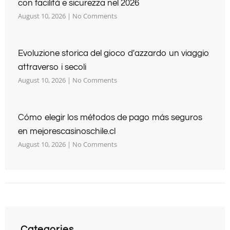
con facilità e sicurezza nel 2026
August 10, 2026
No Comments
Evoluzione storica del gioco d'azzardo un viaggio
attraverso i secoli
August 10, 2026
No Comments
Cómo elegir los métodos de pago más seguros
en mejorescasinoschile.cl
August 10, 2026
No Comments
Categories