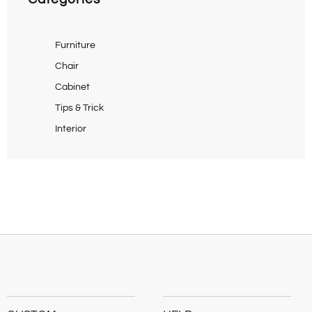
Furniture
Chair
Cabinet
Tips & Trick
Interior