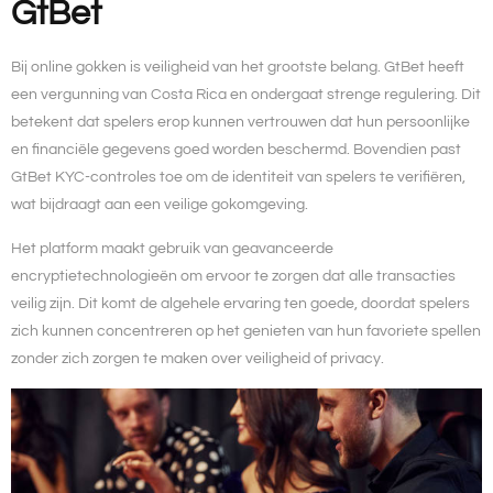
GtBet
Bij online gokken is veiligheid van het grootste belang. GtBet heeft
een vergunning van Costa Rica en ondergaat strenge regulering. Dit
betekent dat spelers erop kunnen vertrouwen dat hun persoonlijke
en financiële gegevens goed worden beschermd. Bovendien past
GtBet KYC-controles toe om de identiteit van spelers te verifiëren,
wat bijdraagt aan een veilige gokomgeving.
Het platform maakt gebruik van geavanceerde
encryptietechnologieën om ervoor te zorgen dat alle transacties
veilig zijn. Dit komt de algehele ervaring ten goede, doordat spelers
zich kunnen concentreren op het genieten van hun favoriete spellen
zonder zich zorgen te maken over veiligheid of privacy.