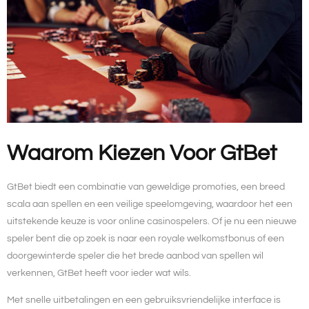
Waarom Kiezen Voor GtBet
GtBet biedt een combinatie van geweldige promoties, een breed
scala aan spellen en een veilige speelomgeving, waardoor het een
uitstekende keuze is voor online casinospelers. Of je nu een nieuwe
speler bent die op zoek is naar een royale welkomstbonus of een
doorgewinterde speler die het brede aanbod van spellen wil
verkennen, GtBet heeft voor ieder wat wils.
Met snelle uitbetalingen en een gebruiksvriendelijke interface is