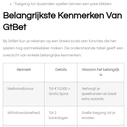
Toegang tot duizenden spellen binnen een paar klikken.
Belangrijkste Kenmerken Van
GtBet
Bij GtBet kun je rekenen op een breed scala aan functies die het
spelen nog aantrekkelijker maken. De onderstaande tabel geeft een
overzicht van enkele belangrijke kenmerken:
Kenmerk
Details
Waarom het belangrijk
is
Welkomstbonus
Tot €10,000 +
Verhoogt je
Gratis Spins
speelkansen en biedt
extra waarde.
Withdrawalsnelheid
Tot 2
Snelle toegang tot je
bankdagen
winsten.