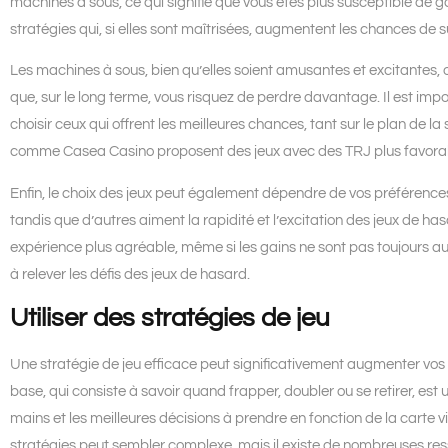
machines à sous, ce qui signifie que vous êtes plus susceptible de g
stratégies qui, si elles sont maîtrisées, augmentent les chances de 
Les machines à sous, bien qu’elles soient amusantes et excitantes, of
que, sur le long terme, vous risquez de perdre davantage. Il est impo
choisir ceux qui offrent les meilleures chances, tant sur le plan de l
comme Casea Casino proposent des jeux avec des TRJ plus favora
Enfin, le choix des jeux peut également dépendre de vos préférences 
tandis que d’autres aiment la rapidité et l’excitation des jeux de hasa
expérience plus agréable, même si les gains ne sont pas toujours au 
à relever les défis des jeux de hasard.
Utiliser des stratégies de jeu
Une stratégie de jeu efficace peut significativement augmenter vos 
base, qui consiste à savoir quand frapper, doubler ou se retirer, est 
mains et les meilleures décisions à prendre en fonction de la carte 
stratégies peut sembler complexe, mais il existe de nombreuses ress