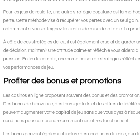
Pour les jeux de roulette, une autre stratégie populaire est la méth
perte. Cette méthode vise à récupérer vos pertes avec un seul gain
notamment si vous atteignez les limites de mise de la table. La pru
À côté de ces stratégies de jeu, il est également crucial de garder un
de décision. Maintenir une attitude calme et réfléchie vous aidera
pression. En fin de compte, une combinaison de stratégies réfléchies
vos performances de jeu.
Profiter des bonus et promotions
Les casinos en ligne proposent souvent des bonus et des promotion
Des bonus de bienvenue, des tours gratuits et des offres de fidéli
peuvent augmenter votre capital de jeu sans que vous ayez à risquer v
conditions pour comprendre comment ces offres fonctionnent.
Les bonus peuvent également inclure des conditions de mise, qui d