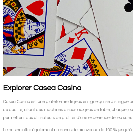
Explorer Casea Casino
Casea Casino est une plateforme de jeux en ligne qui se distingue pa
de qualité, allant des machines à sous aux jeux de table, chaque joue
permettent aux utilisateurs de profiter d’une expérience de jeu sans 
Le casino offre également un bonus de bienvenue de 100 % jusqu’à 