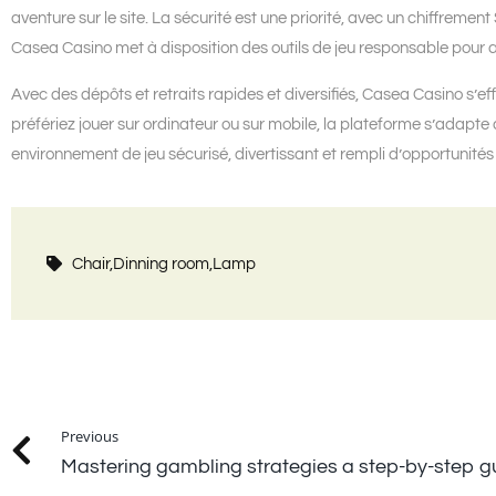
aventure sur le site. La sécurité est une priorité, avec un chiffreme
Casea Casino met à disposition des outils de jeu responsable pour ai
Avec des dépôts et retraits rapides et diversifiés, Casea Casino s’e
préfériez jouer sur ordinateur ou sur mobile, la plateforme s’adapte
environnement de jeu sécurisé, divertissant et rempli d’opportunité
Chair,
Dinning room,
Lamp
Previous