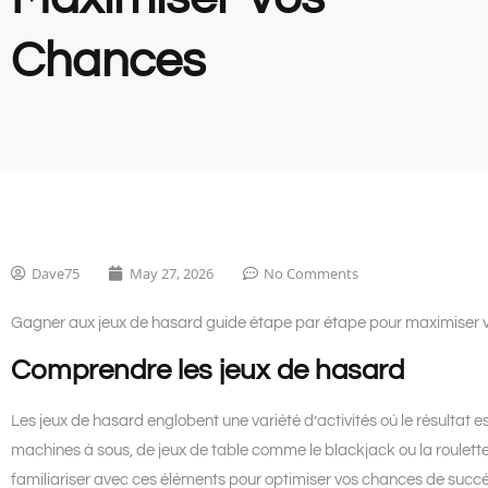
Chances
Dave75
May 27, 2026
No Comments
Gagner aux jeux de hasard guide étape par étape pour maximiser 
Comprendre les jeux de hasard
Les jeux de hasard englobent une variété d’activités où le résultat e
machines à sous, de jeux de table comme le blackjack ou la roulette, 
familiariser avec ces éléments pour optimiser vos chances de succè