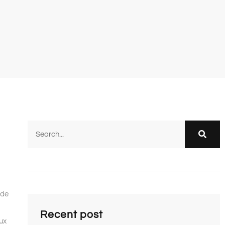
 de
Recent post
ux