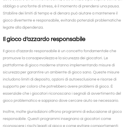
obbligo o una fonte di stress, è il momento di prendersi una pausa.
Stabilire dei limiti di tempo e di denaro può aiutare a mantenere il
gioco divertente e responsabile, evitando potenziali problematiche
legate alla dipendenza.
Il gioco d’azzardo responsabile
Il gioco d’azzardo responsabile è un concetto fondamentale che
promuove la consapevolezza e la sicurezza dei giocatori. Le
piattaforme di gioco moderne stanno implementando misure di
sicurezza per garantire un ambiente di gioco sano. Queste misure
includono limiti di deposito, opzioni di autoesclusione e risorse di
supporto per coloro che potrebbero avere problemi di gioco. È
essenziale che i giocatori riconoscano i segnali di avvertimento del
gioco problematico e sappiano dove cercare aiuto se necessario.
Inoltre, molte giurisdizioni offrono programmi di educazione al gioco
responsabile. Questi programmi insegnano ai giocatori come
riconoscere i rischi legati al gioco e come evitare comportamenti