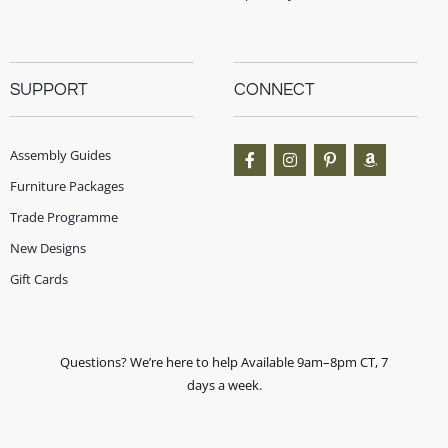
SUPPORT
CONNECT
Assembly Guides
Furniture Packages
Trade Programme
New Designs
Gift Cards
Questions? We’re here to help Available 9am–8pm CT, 7
days a week.