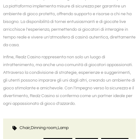
La piattaforma implementa misure di sicurezza per garantire un
ambiente di gioco protetto, offrendo supporto e risorse a chi ne ha
bisogno. La disponibilità di tornei entusiasmanti e di giocate live
arricchisce l’esperienza, permettendo ai giocatori di interagire in
tempo reale e vivere un’atmosfera di casinò autentica, direttamente
da casa.
Infine, Realz Casino rappresenta non solo un luogo di
intrattenimento, ma anche una comunità di giocatori appassionati.
Attraverso la condivisione di strategie, esperienze e suggerimenti,
gli utenti possono imparare gli uni dagli altri, creando un ambiente di
gioco stimolante e amichevole. Con l’impegno verso la sicurezza e il
divertimento, Realz Casino si conferma come un partner ideale per
ogni appassionato di gioco d’azzardo.
Chair,
Dinning room,
Lamp