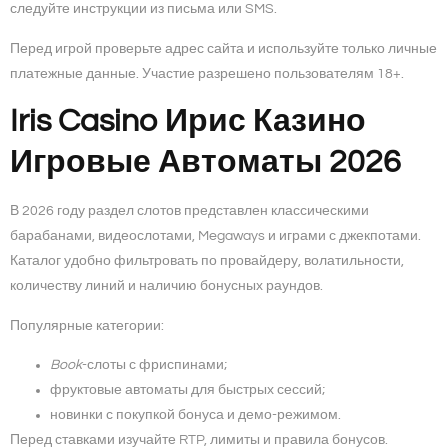
следуйте инструкции из письма или SMS.
Перед игрой проверьте адрес сайта и используйте только личные
платежные данные. Участие разрешено пользователям 18+.
Iris Casino Ирис Казино
Игровые Автоматы 2026
В 2026 году раздел слотов представлен классическими
барабанами, видеослотами, Megaways и играми с джекпотами.
Каталог удобно фильтровать по провайдеру, волатильности,
количеству линий и наличию бонусных раундов.
Популярные категории:
Book
-слоты с фриспинами;
фруктовые автоматы для быстрых сессий;
новинки с покупкой бонуса и демо-режимом.
Перед ставками изучайте RTP, лимиты и правила бонусов.