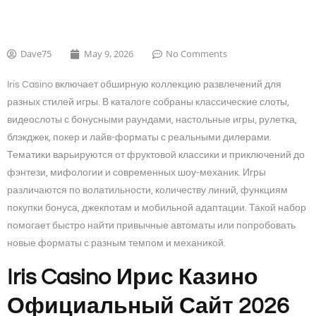
Dave75
May 9, 2026
No Comments
Iris Casino включает обширную коллекцию развлечений для
разных стилей игры. В каталоге собраны классические слоты,
видеослоты с бонусными раундами, настольные игры, рулетка,
блэкджек, покер и лайв-форматы с реальными дилерами.
Тематики варьируются от фруктовой классики и приключений до
фэнтези, мифологии и современных шоу-механик. Игры
различаются по волатильности, количеству линий, функциям
покупки бонуса, джекпотам и мобильной адаптации. Такой набор
помогает быстро найти привычные автоматы или попробовать
новые форматы с разным темпом и механикой.
Iris Casino Ирис Казино
Официальный Сайт 2026