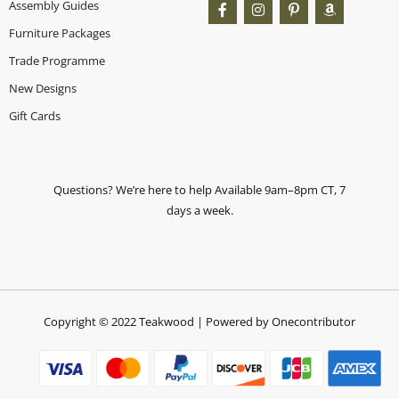
Assembly Guides
Furniture Packages
Trade Programme
New Designs
Gift Cards
Questions? We’re here to help Available 9am–8pm CT, 7
days a week.
Copyright © 2022 Teakwood | Powered by Onecontributor