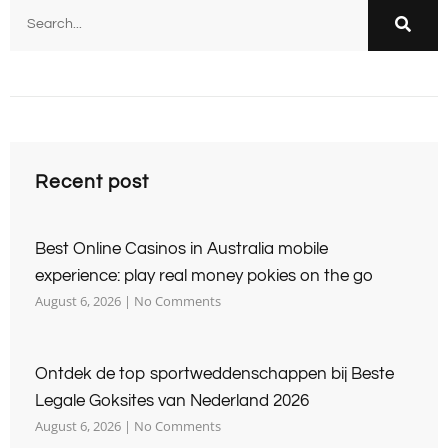
Recent post
Best Online Casinos in Australia mobile
experience: play real money pokies on the go
August 6, 2026
No Comments
Ontdek de top sportweddenschappen bij Beste
Legale Goksites van Nederland 2026
August 6, 2026
No Comments