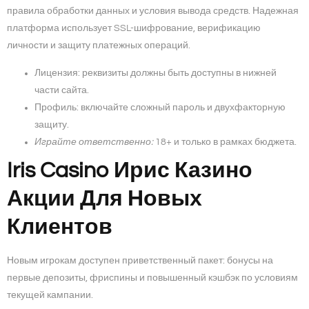
правила обработки данных и условия вывода средств. Надежная
платформа использует SSL-шифрование, верификацию
личности и защиту платежных операций.
Лицензия:
реквизиты должны быть доступны в нижней
части сайта.
Профиль:
включайте сложный пароль и двухфакторную
защиту.
Играйте ответственно:
18+ и только в рамках бюджета.
Iris Casino Ирис Казино
Акции Для Новых
Клиентов
Новым игрокам доступен приветственный пакет: бонусы на
первые депозиты, фриспины и повышенный кэшбэк по условиям
текущей кампании.