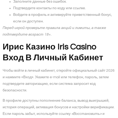
Заполните данные без ошибок.
Подтвердите контакты по коду или ссылке.
Войдите в профиль и активируйте приветственный бонус,
если он доступен.
Перед игрой проверьте правила акций и лимиты, а также
подтвердите возраст 18+.
Ирис Казино Iris Casino
Вход В Личный Кабинет
Чтобы войти в личный кабинет, откройте официальный сайт 2026
и нажмите
«Вход»
. Укажите e-mail или телефон, пароль, затем
подтвердите авторизацию, если система запросит код
безопасности.
В профиле доступны пополнение баланса, вывод выигрышей,
история операций, активация бонусов и настройки верификации.
Если пароль забыт, используйте ссылку
«Восстановить»
и