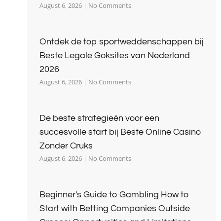
August 6, 2026
No Comments
Ontdek de top sportweddenschappen bij
Beste Legale Goksites van Nederland
2026
August 6, 2026
No Comments
De beste strategieën voor een
succesvolle start bij Beste Online Casino
Zonder Cruks
August 6, 2026
No Comments
Beginner's Guide to Gambling How to
Start with Betting Companies Outside