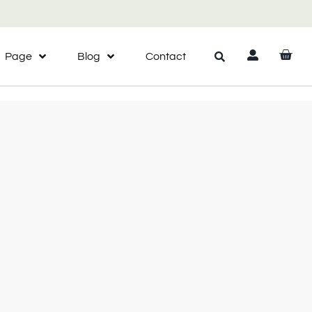
Page
Blog
Contact