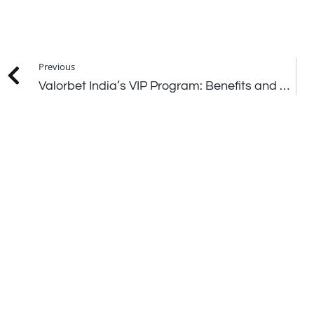
Previous
Valorbet India’s VIP Program: Benefits and How to Join