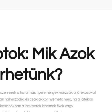
tok: Mik Azok
rhetünk?
 hiszen ezek a hatalmas nyeremények vonzzák a játékosokat
ban halmozódik, és csak akkor nyerhető meg, ha a játékos
 A kaszinókban a jackpotok lehetnek fixek vagy