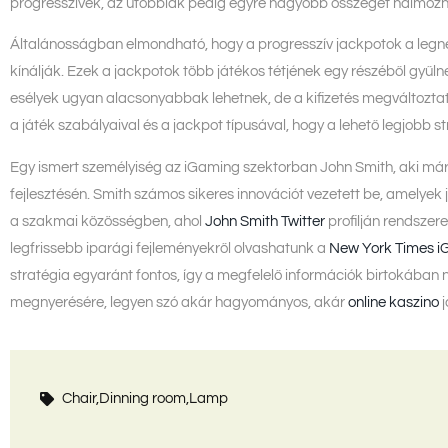
progresszívek, az utóbbiak pedig egyre nagyobb összeget halmozna
Általánosságban elmondható, hogy a progresszív jackpotok a leg
kínálják. Ezek a jackpotok több játékos tétjének egy részéből gyűln
esélyek ugyan alacsonyabbak lehetnek, de a kifizetés megváltozt
a játék szabályaival és a jackpot típusával, hogy a lehető legjobb 
Egy ismert személyiség az iGaming szektorban John Smith, aki már 
fejlesztésén. Smith számos sikeres innovációt vezetett be, amelyek j
a szakmai közösségben, ahol
John Smith Twitter
profilján rendszere
legfrissebb iparági fejleményekről olvashatunk a
New York Times i
stratégia egyaránt fontos, így a megfelelő információk birtokában 
megnyerésére, legyen szó akár hagyományos, akár
online kaszino
j
Chair,
Dinning room,
Lamp