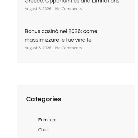
Greece: Opportunities and Limitations
August 6, 2026
No Comments
Bonus casinò nel 2026: come
massimizzare le tue vincite
August 5, 2026
No Comments
Categories
Furniture
Chair