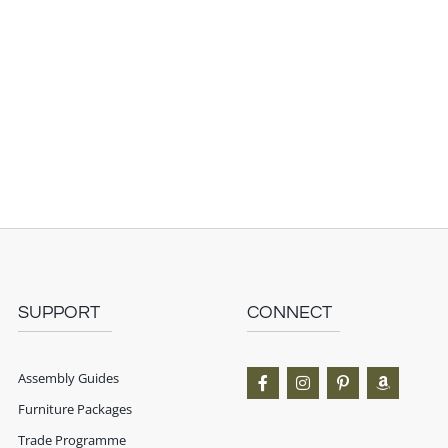
SUPPORT
CONNECT
Assembly Guides
Furniture Packages
Trade Programme