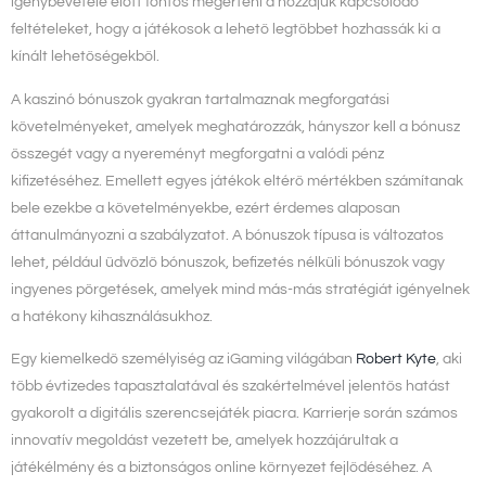
igénybevétele előtt fontos megérteni a hozzájuk kapcsolódó
feltételeket, hogy a játékosok a lehető legtöbbet hozhassák ki a
kínált lehetőségekből.
A kaszinó bónuszok gyakran tartalmaznak megforgatási
követelményeket, amelyek meghatározzák, hányszor kell a bónusz
összegét vagy a nyereményt megforgatni a valódi pénz
kifizetéséhez. Emellett egyes játékok eltérő mértékben számítanak
bele ezekbe a követelményekbe, ezért érdemes alaposan
áttanulmányozni a szabályzatot. A bónuszok típusa is változatos
lehet, például üdvözlő bónuszok, befizetés nélküli bónuszok vagy
ingyenes pörgetések, amelyek mind más-más stratégiát igényelnek
a hatékony kihasználásukhoz.
Egy kiemelkedő személyiség az iGaming világában
Robert Kyte
, aki
több évtizedes tapasztalatával és szakértelmével jelentős hatást
gyakorolt a digitális szerencsejáték piacra. Karrierje során számos
innovatív megoldást vezetett be, amelyek hozzájárultak a
játékélmény és a biztonságos online környezet fejlődéséhez. A