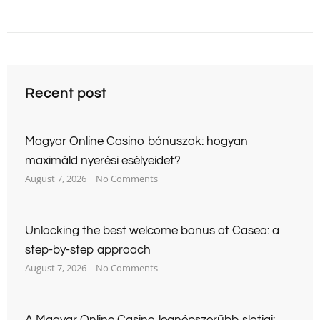
Recent post
Magyar Online Casino bónuszok: hogyan
maximáld nyerési esélyeidet?
August 7, 2026
No Comments
Unlocking the best welcome bonus at Casea: a
step-by-step approach
August 7, 2026
No Comments