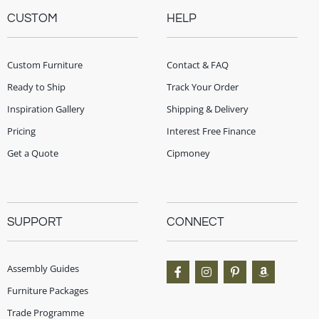
CUSTOM
HELP
Custom Furniture
Contact & FAQ
Ready to Ship
Track Your Order
Inspiration Gallery
Shipping & Delivery
Pricing
Interest Free Finance
Get a Quote
Cipmoney
SUPPORT
CONNECT
Assembly Guides
Furniture Packages
Trade Programme