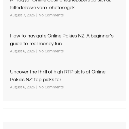
A Magyar Online Casino legnépszerűbb slotjai:
felfedezésre váró lehetőségek
August 7, 2026
No Comments
How to navigate Online Pokies NZ: A beginner’s
guide to real money fun
August 6, 2026
No Comments
Uncover the thrill of high RTP slots at Online
Pokies NZ: top picks for
August 6, 2026
No Comments