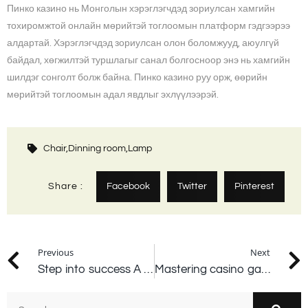
Пинко казино нь Монголын хэрэглэгчдэд зориулсан хамгийн
тохиромжтой онлайн мөрийтэй тоглоомын платформ гэдгээрээ
алдартай. Хэрэглэгчдэд зориулсан олон боломжууд, аюулгүй
байдал, хөгжилтэй туршлагыг санал болгосноор энэ нь хамгийн
шилдэг сонголт болж байна. Пинко казино руу орж, өөрийн
мөрийтэй тоглоомын адал явдлыг эхлүүлээрэй.
Chair,
Dinning room,
Lamp
Share :
Facebook
Twitter
Pinterest
Previous
Next
Step into success A beginner's guide to gambling strategies
Mastering casino gameplay Essential tips and tricks for success