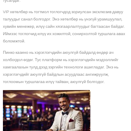
тусалдаг.
VIP хөтөлбөр нь тогтмол тоглогчдод зориулсан эксклюзив давуу
талуудыг санал болгодог. Энэ хөтөлбөр нь үнэгүй урамшуулал,
хувийн менежер, илүү сайн хязгаарлалтуудыг багтаасан байдаг.
Иймээс тоглогчид илүү их хожилтой, сонирхолтой туршлага авах
боломжтой.
Пинко казино нь хэрэглэгчдийн аюулгүй байдалд өндөр ач
холбогдол өгдөг. Тус платформ нь хэрэглэгчдийн мэдээллийг
хамгаалахын тулд дээд зэргийн технологи ашигладаг. Энэ нь
хэрэглэгчдийг аюулгүй байдлын асуудлаас ангижруулж,
тоглоомын туршлагаа илүү тайван, аюулгүй болгодог.