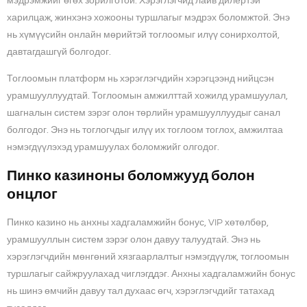
мэдрэмжийг өгөх зорилготой. Хэрэглэгчид лайв дилертэй
харилцаж, жинхэнэ хожооны туршлагыг мэдрэх боломжтой. Энэ
нь хүмүүсийн онлайн мөрийтэй тоглоомыг илүү сонирхолтой,
давтагдашгүй болгодог.
Тоглоомын платформ нь хэрэглэгчдийн хэрэгцээнд нийцсэн
урамшууллуудтай. Тоглоомын амжилттай хожилд урамшуулал,
шагналын систем зэрэг олон төрлийн урамшууллуудыг санал
болгодог. Энэ нь тоглогчдыг илүү их тоглоом тоглох, амжилтаа
нэмэгдүүлэхэд урамшуулах боломжийг олгодог.
Пинко казиноны боломжууд болон
онцлог
Пинко казино нь анхны хадгаламжийн бонус, VIP хөтөлбөр,
урамшууллын систем зэрэг олон давуу талуудтай. Энэ нь
хэрэглэгчдийн мөнгөний хязгаарлалтыг нэмэгдүүлж, тоглоомын
туршлагыг сайжруулахад чиглэгддэг. Анхны хадгаламжийн бонус
нь шинэ өмчийн давуу тал духаас өгч, хэрэглэгчдийг татахад