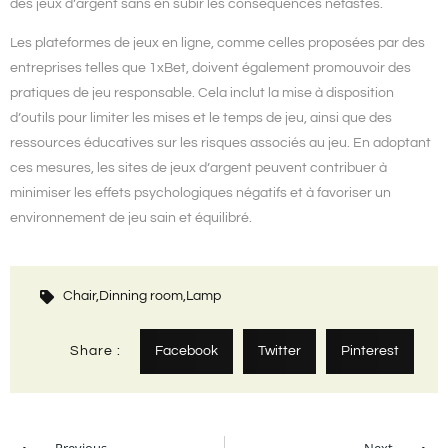
des jeux d’argent sans en subir les conséquences néfastes.
Les plateformes de jeux en ligne, comme celles proposées par des
entreprises telles que 1xBet, doivent également promouvoir des
pratiques de jeu responsable. Cela inclut la mise à disposition
d’outils pour limiter les mises et le temps de jeu, ainsi que des
ressources éducatives sur les risques associés au jeu. En adoptant
ces mesures, les sites de jeux d’argent peuvent contribuer à
minimiser les effets psychologiques négatifs et à favoriser un
environnement de jeu sain et équilibré.
Chair,
Dinning room,
Lamp
Share :
Facebook
Twitter
Pinterest
Previous
Next