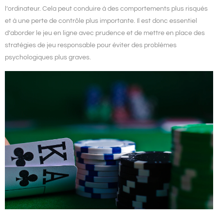
l’ordinateur. Cela peut conduire à des comportements plus risqués
et à une perte de contrôle plus importante. Il est donc essentiel
d’aborder le jeu en ligne avec prudence et de mettre en place des
stratégies de jeu responsable pour éviter des problèmes
psychologiques plus graves.