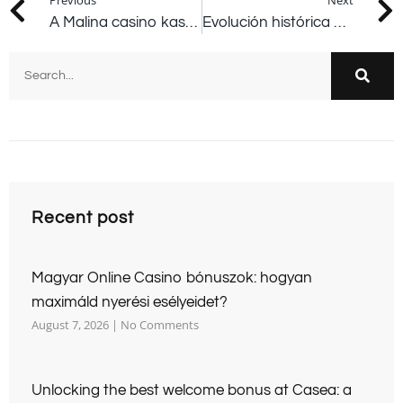
A Malina casino kaszinó titkos technikái, amikkel növelheted a nyerési esélyeidet
Evolución histórica de los casinos un viaje a través del tiempo
Recent post
Magyar Online Casino bónuszok: hogyan
maximáld nyerési esélyeidet?
August 7, 2026
No Comments
Unlocking the best welcome bonus at Casea: a