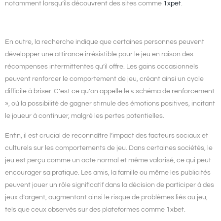
notamment lorsqu’ils découvrent des sites comme
1xpet
.
En outre, la recherche indique que certaines personnes peuvent
développer une attirance irrésistible pour le jeu en raison des
récompenses intermittentes qu’il offre. Les gains occasionnels
peuvent renforcer le comportement de jeu, créant ainsi un cycle
difficile à briser. C’est ce qu’on appelle le « schéma de renforcement
», où la possibilité de gagner stimule des émotions positives, incitant
le joueur à continuer, malgré les pertes potentielles.
Enfin, il est crucial de reconnaître l’impact des facteurs sociaux et
culturels sur les comportements de jeu. Dans certaines sociétés, le
jeu est perçu comme un acte normal et même valorisé, ce qui peut
encourager sa pratique. Les amis, la famille ou même les publicités
peuvent jouer un rôle significatif dans la décision de participer à des
jeux d’argent, augmentant ainsi le risque de problèmes liés au jeu,
tels que ceux observés sur des plateformes comme 1xbet.