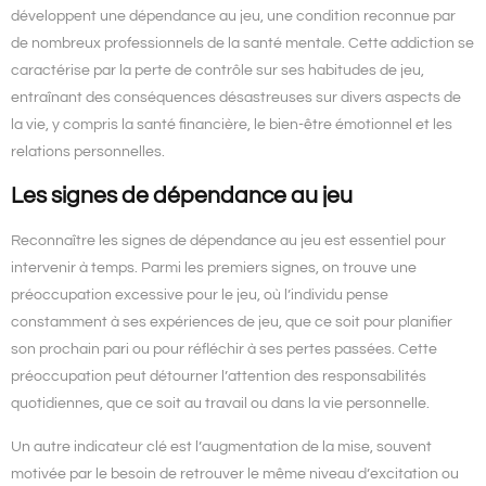
développent une dépendance au jeu, une condition reconnue par
de nombreux professionnels de la santé mentale. Cette addiction se
caractérise par la perte de contrôle sur ses habitudes de jeu,
entraînant des conséquences désastreuses sur divers aspects de
la vie, y compris la santé financière, le bien-être émotionnel et les
relations personnelles.
Les signes de dépendance au jeu
Reconnaître les signes de dépendance au jeu est essentiel pour
intervenir à temps. Parmi les premiers signes, on trouve une
préoccupation excessive pour le jeu, où l’individu pense
constamment à ses expériences de jeu, que ce soit pour planifier
son prochain pari ou pour réfléchir à ses pertes passées. Cette
préoccupation peut détourner l’attention des responsabilités
quotidiennes, que ce soit au travail ou dans la vie personnelle.
Un autre indicateur clé est l’augmentation de la mise, souvent
motivée par le besoin de retrouver le même niveau d’excitation ou