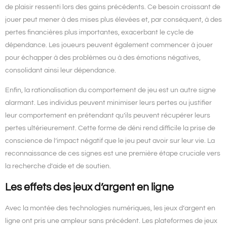
de plaisir ressenti lors des gains précédents. Ce besoin croissant de
jouer peut mener à des mises plus élevées et, par conséquent, à des
pertes financières plus importantes, exacerbant le cycle de
dépendance. Les joueurs peuvent également commencer à jouer
pour échapper à des problèmes ou à des émotions négatives,
consolidant ainsi leur dépendance.
Enfin, la rationalisation du comportement de jeu est un autre signe
alarmant. Les individus peuvent minimiser leurs pertes ou justifier
leur comportement en prétendant qu’ils peuvent récupérer leurs
pertes ultérieurement. Cette forme de déni rend difficile la prise de
conscience de l’impact négatif que le jeu peut avoir sur leur vie. La
reconnaissance de ces signes est une première étape cruciale vers
la recherche d’aide et de soutien.
Les effets des jeux d’argent en ligne
Avec la montée des technologies numériques, les jeux d’argent en
ligne ont pris une ampleur sans précédent. Les plateformes de jeux