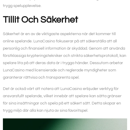
trygg spelupplevelse.
Tillit Och Säkerhet
Säkerhet är en av de viktigaste aspekterna när det kommer till
online spelande. LunaCasino fokuserar på att säkerställa att all
personlig och finansiell information är skyddad. Genom att använda
förstklassiga krypteringstekniker och strikta säkerhetsprotokoll, kan
spelare lita på att deras data är i trygga händer. Dessutom arbetar
LunaCasino med licensierade och reglerade myndigheter som
garanterar rättvisa och transparenta spel.
Det är också värt att notera att LunaCasino erbjuder verktyg för
ansvarsfullt spelande, vilket innebär att spelare kan sätta gränser
för sina insättningar och spela på ett säkert sätt. Detta skapar en
trygg miljö där alla kan njuta av sina favoritspel.