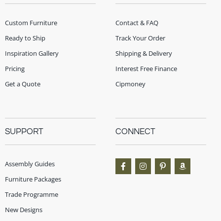
Custom Furniture
Contact & FAQ
Ready to Ship
Track Your Order
Inspiration Gallery
Shipping & Delivery
Pricing
Interest Free Finance
Get a Quote
Cipmoney
SUPPORT
CONNECT
Assembly Guides
Furniture Packages
Trade Programme
New Designs