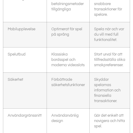
betalningsmetoder
snabbare
tillgängliga
transaktioner för
spelare.
Mobilupplevelse
Optimerat för spel
Spela när och var
på språng
du vill med full
funktionalitet.
Spelutbud
Klassiska
Stort urval för att
bordsspel och
tillfredsställa olika
moderna videoslots
smakpreferenser.
Säkerhet
Förbättrade
Skyddar
säkerhetsfunktioner
spelarnas
information och
finansiella
transaktioner.
Användargränssnitt
Användarvänlig
Gör det enkelt att
design
navigera och hitta
spel.