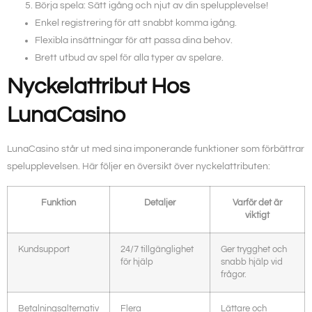
Börja spela:
Sätt igång och njut av din spelupplevelse!
Enkel registrering för att snabbt komma igång.
Flexibla insättningar för att passa dina behov.
Brett utbud av spel för alla typer av spelare.
Nyckelattribut Hos
LunaCasino
LunaCasino står ut med sina imponerande funktioner som förbättrar
spelupplevelsen. Här följer en översikt över nyckelattributen:
Funktion
Detaljer
Varför det är
viktigt
Kundsupport
24/7 tillgänglighet
Ger trygghet och
för hjälp
snabb hjälp vid
frågor.
Betalningsalternativ
Flera
Lättare och