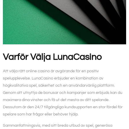
Varför Välja LunaCasino
Att välja rätt online casino är avgörande för en positiv
spelupplevelse. LunaCasino erbjuder en kombination av
högkvalitativa spel, säkerhet och en användarvänlig plattform.
Genom att utnyttja de bonusar och kampanjer som erbjuds kan du
maximera dina vinster och få ut det mesta av ditt spelande.
Dessutom är den 24/7 tillgängliga kundsupporten en stor fördel för
spelare som har frågor eller behöver hjälp.
Sammanfattningsvis, med sitt breda utbud av spel, generösa