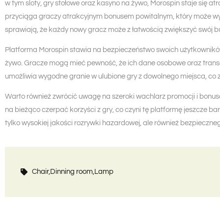
w tym sloty, gry stołowe oraz kasyno na żywo, Morospin staje się a
przyciąga graczy atrakcyjnym bonusem powitalnym, który może wy
sprawiają, że każdy nowy gracz może z łatwością zwiększyć swój bu
Platforma Morospin stawia na bezpieczeństwo swoich użytkowników
żywo. Gracze mogą mieć pewność, że ich dane osobowe oraz transa
umożliwia wygodne granie w ulubione gry z dowolnego miejsca, co z
Warto również zwrócić uwagę na szeroki wachlarz promocji i bonusó
na bieżąco czerpać korzyści z gry, co czyni tę platformę jeszcze ba
tylko wysokiej jakości rozrywki hazardowej, ale również bezpieczne
Chair,
Dinning room,
Lamp