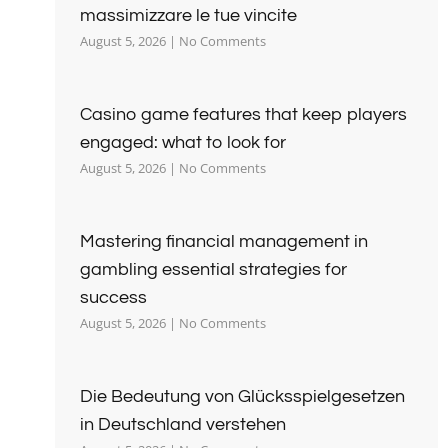
massimizzare le tue vincite
August 5, 2026
No Comments
Casino game features that keep players
engaged: what to look for
August 5, 2026
No Comments
Mastering financial management in
gambling essential strategies for
success
August 5, 2026
No Comments
Die Bedeutung von Glücksspielgesetzen
in Deutschland verstehen