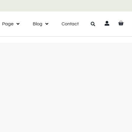
Page
Blog
Contact