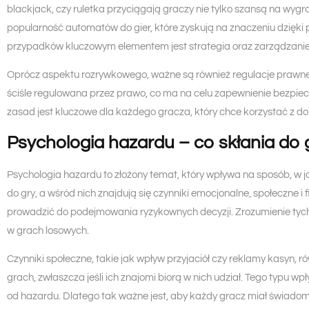
blackjack, czy ruletka przyciągają graczy nie tylko szansą na wy
popularność automatów do gier, które zyskują na znaczeniu dzięki p
przypadków kluczowym elementem jest strategia oraz zarządzani
Oprócz aspektu rozrywkowego, ważne są również regulacje prawne, 
ściśle regulowana przez prawo, co ma na celu zapewnienie bezpiec
zasad jest kluczowe dla każdego gracza, który chce korzystać z dob
Psychologia hazardu – co skłania do 
Psychologia hazardu to złożony temat, który wpływa na sposób, w ja
do gry, a wśród nich znajdują się czynniki emocjonalne, społeczne 
prowadzić do podejmowania ryzykownych decyzji. Zrozumienie ty
w grach losowych.
Czynniki społeczne, takie jak wpływ przyjaciół czy reklamy kasyn, r
grach, zwłaszcza jeśli ich znajomi biorą w nich udział. Tego typu
od hazardu. Dlatego tak ważne jest, aby każdy gracz miał świadomo