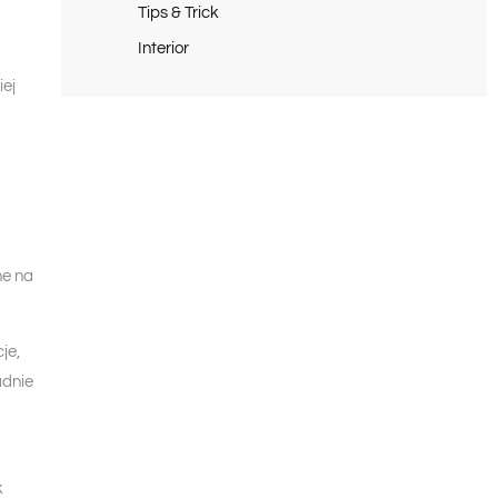
Tips & Trick
Interior
iej
ne na
je,
adnie
k