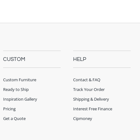
CUSTOM
HELP
Custom Furniture
Contact & FAQ
Ready to Ship
Track Your Order
Inspiration Gallery
Shipping & Delivery
Pricing
Interest Free Finance
Get a Quote
Cipmoney