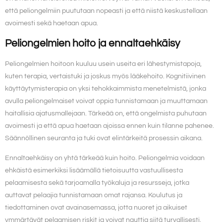
että peliongelmiin puututaan nopeasti ja että niistä keskustellaan
avoimesti sekä haetaan apua.
Peliongelmien hoito ja ennaltaehkäisy
Peliongelmien hoitoon kuuluu usein useita eri lähestymistapoja,
kuten terapia, vertaistuki ja joskus myös lääkehoito. Kognitiivinen
käyttäytymisterapia on yksi tehokkaimmista menetelmistä, jonka
avulla peliongelmaiset voivat oppia tunnistamaan ja muuttamaan
haitallisia ajatusmallejaan. Tärkeää on, että ongelmista puhutaan
avoimesti ja että apua haetaan ajoissa ennen kuin tilanne pahenee.
Säännöllinen seuranta ja tuki ovat elintärkeitä prosessin aikana.
Ennaltaehkäisy on yhtä tärkeää kuin hoito. Peliongelmia voidaan
ehkäistä esimerkiksi lisäämällä tietoisuutta vastuullisesta
pelaamisesta sekä tarjoamalla työkaluja ja resursseja, jotka
auttavat pelaajia tunnistamaan omat rajansa. Koulutus ja
tiedottaminen ovat avainasemassa, jotta nuoret ja aikuiset
ymmärtävät pelaamisen riskit ja voivat nauttia siitä turvallisesti.