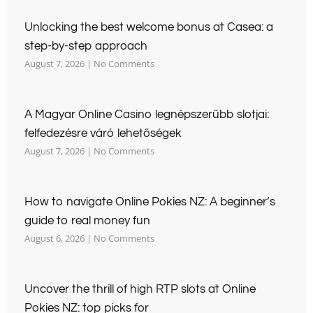
Unlocking the best welcome bonus at Casea: a
step-by-step approach
August 7, 2026
No Comments
A Magyar Online Casino legnépszerűbb slotjai:
felfedezésre váró lehetőségek
August 7, 2026
No Comments
How to navigate Online Pokies NZ: A beginner’s
guide to real money fun
August 6, 2026
No Comments
Uncover the thrill of high RTP slots at Online
Pokies NZ: top picks for