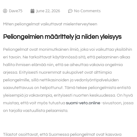
Dave75
June 22, 2026
No Comments
Miten peliongelmat vaikuttavat mielenterveyteen
Peliongelmien määrittely ja niiden yleisyys
Peliongelmat ovat monimutkainen ilmiö, joka voi vaikuttaa yksilöihin
eri tavoin. Ne tarkoittavat käytännössä sitä, että pelaaminen alkaa
hallita ihmisen elämää niin, että se aiheuttaa vakavia ongelmia
arjessa. Erityisesti nuoremmat sukupolvet ovat alttiimpia
peliongelmille, sillä nettikasinoiden ja vedonlyöntipalveluiden
saavutettavuus on helpottunut. Tämä tekee peliongelmista entistä
yleisempiä ja vakavampia, erityisesti nuorten keskuudessa. On hyvä
muistaa, että voit myös tutustua
suomi-veto.online
-sivustoon, jossa
on tarjolla vastuullista pelaamista.
Tilastot osoittavat, että Suomessa peliongelmat ovat kasvava