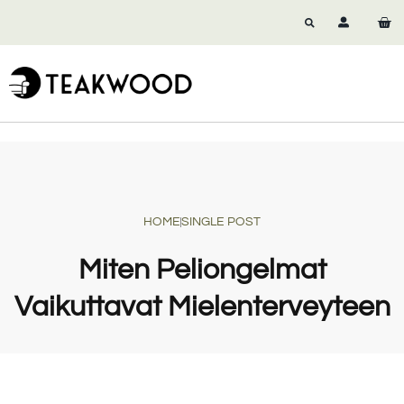
HOME
SINGLE POST
Miten Peliongelmat
Vaikuttavat Mielenterveyteen