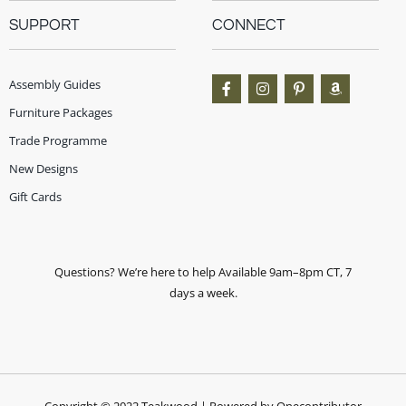
SUPPORT
CONNECT
Assembly Guides
Furniture Packages
Trade Programme
New Designs
Gift Cards
Questions? We’re here to help Available 9am–8pm CT, 7
days a week.
Copyright © 2022 Teakwood | Powered by Onecontributor