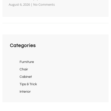
August 6, 2026
No Comments
Categories
Furniture
Chair
Cabinet
Tips & Trick
Interior