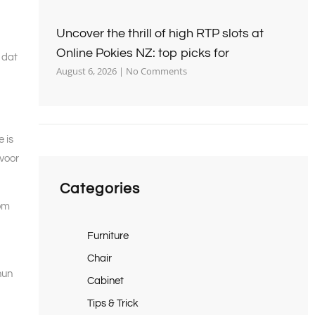
Uncover the thrill of high RTP slots at
Online Pokies NZ: top picks for
 dat
August 6, 2026
No Comments
 is
 voor
Categories
 om
Furniture
Chair
hun
Cabinet
Tips & Trick