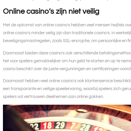
Online casino’s zijn niet veilig
Met de opkomst van online casino’s hebben veel mensen twijfels ove
online casino’s minder veilig zijn dan traditionele casino’s. In wer
beveiligingsmaatregelen, zoals SSL-encryptie, om persoonlijke en 
Daarnaast bieden deze casino’s ook verschillende betalingsmethode
het voor spelers gemakkelijker om hun geld te storten en op te nemen
casino beschikt over de juiste vergunningen en certificeringen voord
Daarnaast hebben veel online casino’s ook klantenservice beschikba
een transparante en veilige speelervaring, waarbij spelers zich ger
spelers vol vertrouwen deelnemen aan online gokken.