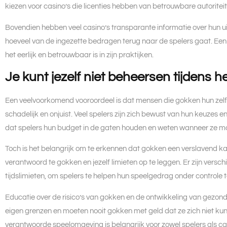
kiezen voor casino’s die licenties hebben van betrouwbare autoriteite
Bovendien hebben veel casino’s transparante informatie over hun
hoeveel van de ingezette bedragen terug naar de spelers gaat. Een 
het eerlijk en betrouwbaar is in zijn praktijken.
Je kunt jezelf niet beheersen tijdens 
Een veelvoorkomend vooroordeel is dat mensen die gokken hun zelfbe
schadelijk en onjuist. Veel spelers zijn zich bewust van hun keuzes
dat spelers hun budget in de gaten houden en weten wanneer ze m
Toch is het belangrijk om te erkennen dat gokken een verslavend 
verantwoord te gokken en jezelf limieten op te leggen. Er zijn versc
tijdslimieten, om spelers te helpen hun speelgedrag onder controle 
Educatie over de risico’s van gokken en de ontwikkeling van gezond
eigen grenzen en moeten nooit gokken met geld dat ze zich niet kunn
verantwoorde speelomgeving is belangrijk voor zowel spelers als cas