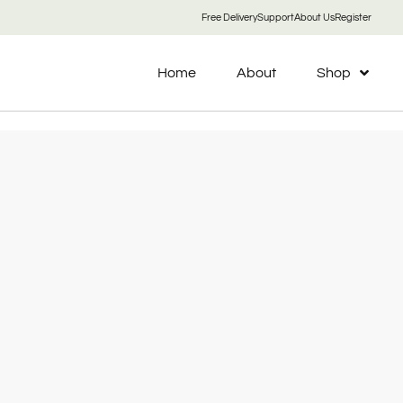
Free Delivery
Support
About Us
Register
Home
About
Shop