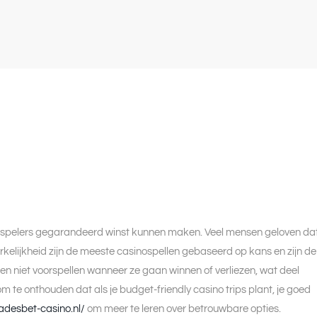
 spelers gegarandeerd winst kunnen maken. Veel mensen geloven dat
 werkelijkheid zijn de meeste casinospellen gebaseerd op kans en zijn de
nen niet voorspellen wanneer ze gaan winnen of verliezen, wat deel
 te onthouden dat als je budget-friendly casino trips plant, je goed
hadesbet-casino.nl/
om meer te leren over betrouwbare opties.