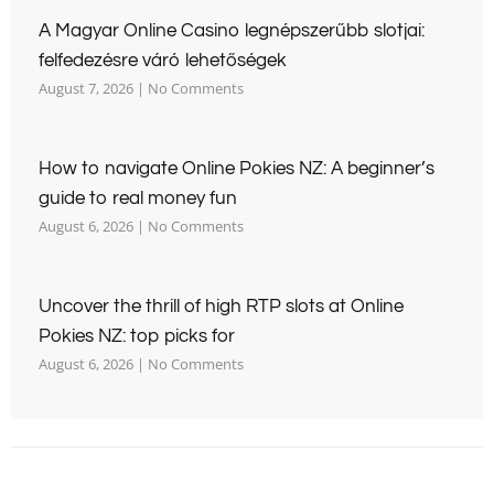
A Magyar Online Casino legnépszerűbb slotjai:
felfedezésre váró lehetőségek
August 7, 2026
No Comments
How to navigate Online Pokies NZ: A beginner’s
guide to real money fun
August 6, 2026
No Comments
Uncover the thrill of high RTP slots at Online
Pokies NZ: top picks for
August 6, 2026
No Comments