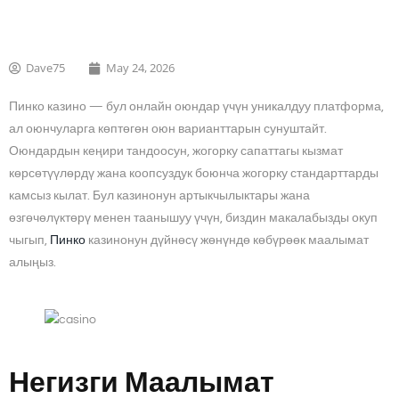
Dave75
May 24, 2026
Пинко казино — бул онлайн оюндар үчүн уникалдуу платформа,
ал оюнчуларга көптөгөн оюн варианттарын сунуштайт.
Оюндардын кеңири тандоосун, жогорку сапаттагы кызмат
көрсөтүүлөрдү жана коопсуздук боюнча жогорку стандарттарды
камсыз кылат. Бул казинонун артыкчылыктары жана
өзгөчөлүктөрү менен таанышуу үчүн, биздин макалабызды окуп
чыгып,
Пинко
казинонун дүйнөсү жөнүндө көбүрөөк маалымат
алыңыз.
Негизги Маалымат