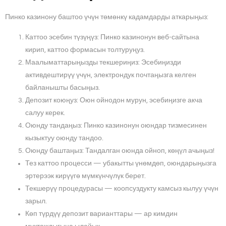
Пинко казинону баштоо үчүн төмөнкү кадамдарды аткарыңыз:
Каттоо эсебин түзүңүз:
Пинко казинонун веб-сайтына
кирип, каттоо формасын толтуруңуз.
Маалыматтарыңызды текшериңиз:
Эсебиңизди
активдештирүү үчүн, электрондук почтаңызга келген
байланышты басыңыз.
Депозит коюңуз:
Оюн ойнодон мурун, эсебиңизге акча
салуу керек.
Оюнду тандаңыз:
Пинко казинонун оюндар тизмесинен
кызыктуу оюнду тандоо.
Оюнду баштаңыз:
Тандалган оюнда ойноп, көңүл ачыңыз!
Тез каттоо процесси — убакытты үнөмдөп, оюндарыңызга
эртерээк кирүүгө мүмкүнчүлүк берет.
Текшерүү процедурасы — коопсуздукту камсыз кылуу үчүн
зарыл.
Көп түрдүү депозит варианттары — ар кимдин