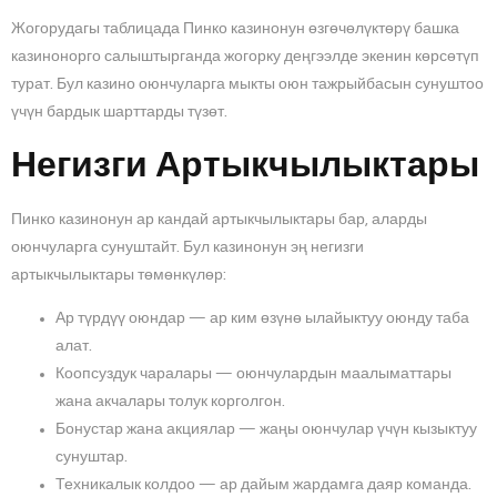
Жогорудагы таблицада Пинко казинонун өзгөчөлүктөрү башка
казинонорго салыштырганда жогорку деңгээлде экенин көрсөтүп
турат. Бул казино оюнчуларга мыкты оюн тажрыйбасын сунуштоо
үчүн бардык шарттарды түзөт.
Негизги Артыкчылыктары
Пинко казинонун ар кандай артыкчылыктары бар, аларды
оюнчуларга сунуштайт. Бул казинонун эң негизги
артыкчылыктары төмөнкүлөр:
Ар түрдүү оюндар — ар ким өзүнө ылайыктуу оюнду таба
алат.
Коопсуздук чаралары — оюнчулардын маалыматтары
жана акчалары толук корголгон.
Бонустар жана акциялар — жаңы оюнчулар үчүн кызыктуу
сунуштар.
Техникалык колдоо — ар дайым жардамга даяр команда.