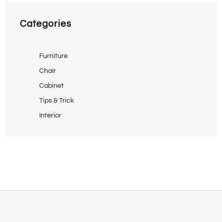
Categories
Furniture
Chair
Cabinet
Tips & Trick
Interior