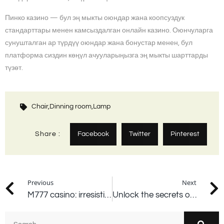
Пинко казино — бул эң мыкты оюндар жана коопсуздук
стандарттары менен камсыздалган онлайн казино. Оюнчуларга
сунушталган ар түрдүү оюндар жана бонустар менен, бул
платформа сиздин көңүл ачууларыңызга эң мыкты шарттарды
түзөт.
Chair,
Dinning room,
Lamp
Share :
Facebook
Twitter
Pinterest
Previous
Next
M777 casino: irresistible bonuses y promociones que no te puedes perder en 2023 El M777 casino ha llegado para revolucio
Unlock the secrets of spribe aviator: Your essential beginner’s guide to success Spribe Aviator is an exciting multiplay