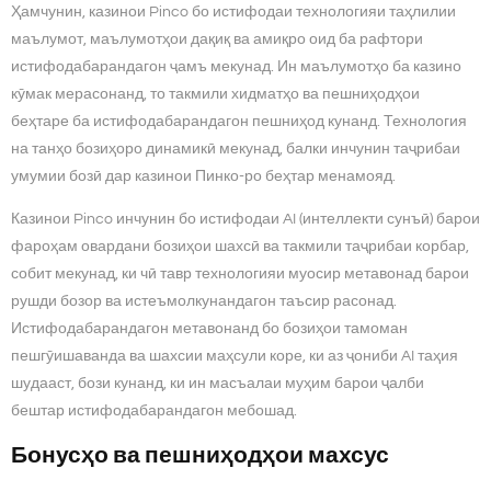
Ҳамчунин, казинои Pinco бо истифодаи технологияи таҳлилии
маълумот, маълумотҳои дақиқ ва амиқро оид ба рафтори
истифодабарандагон ҷамъ мекунад. Ин маълумотҳо ба казино
кӯмак мерасонанд, то такмили хидматҳо ва пешниҳодҳои
беҳтаре ба истифодабарандагон пешниҳод кунанд. Технология
на танҳо бозиҳоро динамикӣ мекунад, балки инчунин таҷрибаи
умумии бозӣ дар казинои Пинко-ро беҳтар менамояд.
Казинои Pinco инчунин бо истифодаи AI (интеллекти сунъӣ) барои
фароҳам овардани бозиҳои шахсӣ ва такмили таҷрибаи корбар,
собит мекунад, ки чӣ тавр технологияи муосир метавонад барои
рушди бозор ва истеъмолкунандагон таъсир расонад.
Истифодабарандагон метавонанд бо бозиҳои тамоман
пешгӯишаванда ва шахсии маҳсули коре, ки аз ҷониби AI таҳия
шудааст, бози кунанд, ки ин масъалаи муҳим барои ҷалби
бештар истифодабарандагон мебошад.
Бонусҳо ва пешниҳодҳои махсус