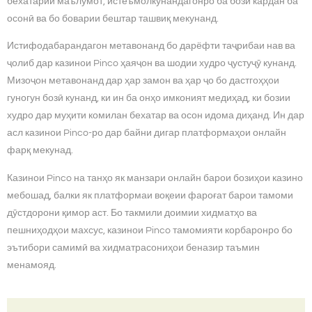
бехатарии маълумот, истеъмолкунандагонро ба бозӣ кардан ба
осонӣ ва бо боварии бештар ташвиқ мекунанд.
Истифодабарандагон метавонанд бо дарёфти таҷрибаи нав ва
ҷолиб дар казинои Pinco ҳаяҷон ва шодии худро ҷустуҷӯ кунанд.
Мизоҷон метавонанд дар ҳар замон ва ҳар ҷо бо дастгоҳҳои
гуногун бозӣ кунанд, ки ин ба онҳо имконият медиҳад, ки бозии
худро дар муҳити комилан бехатар ва осон идома диҳанд. Ин дар
асл казинои Pinco-ро дар байни дигар платформаҳои онлайн
фарқ мекунад.
Казинои Pinco на танҳо як манзари онлайн барои бозиҳои казино
мебошад, балки як платформаи воқеии фароғат барои тамоми
дӯстдорони қимор аст. Бо такмили доимии хидматҳо ва
пешниҳодҳои махсус, казинои Pinco тамомияти корбаронро бо
эътибори самимӣ ва хидматрасониҳои беназир таъмин
менамояд.