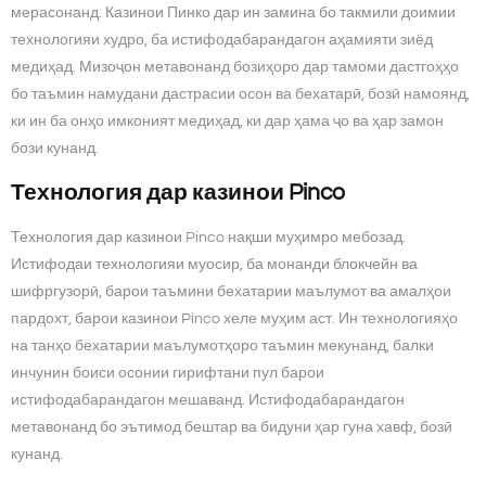
мерасонанд. Казинои Пинко дар ин замина бо такмили доимии
технологияи худро, ба истифодабарандагон аҳамияти зиёд
медиҳад. Мизоҷон метавонанд бозиҳоро дар тамоми дастгоҳҳо
бо таъмин намудани дастрасии осон ва бехатарӣ, бозӣ намоянд,
ки ин ба онҳо имконият медиҳад, ки дар ҳама ҷо ва ҳар замон
бози кунанд.
Технология дар казинои Pinco
Технология дар казинои Pinco нақши муҳимро мебозад.
Истифодаи технологияи муосир, ба монанди блокчейн ва
шифргузорӣ, барои таъмини бехатарии маълумот ва амалҳои
пардохт, барои казинои Pinco хеле муҳим аст. Ин технологияҳо
на танҳо бехатарии маълумотҳоро таъмин мекунанд, балки
инчунин боиси осонии гирифтани пул барои
истифодабарандагон мешаванд. Истифодабарандагон
метавонанд бо эътимод бештар ва бидуни ҳар гуна хавф, бозӣ
кунанд.