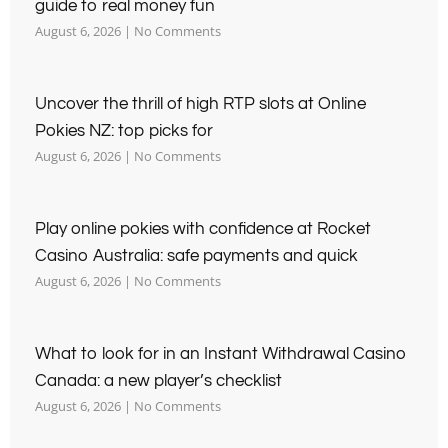
guide to real money fun
August 6, 2026
No Comments
Uncover the thrill of high RTP slots at Online
Pokies NZ: top picks for
August 6, 2026
No Comments
Play online pokies with confidence at Rocket
Casino Australia: safe payments and quick
August 6, 2026
No Comments
What to look for in an Instant Withdrawal Casino
Canada: a new player’s checklist
August 6, 2026
No Comments