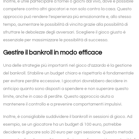
Inoltre, è utile partecipare a tornei o giochi dal vivo, dove è possibile
competere contro altri giocatori e non solo contro la casa. Questo
approccio può rendere l’esperienza più emozionante e, allo stesso
tempo, aumentare le possibilità di vincita grazie alla possibilità di
sfruttare le debolezze degli avversari. Scegliere il gioco giusto è
essenziale per massimizzare le possibilità di successo.
Gestire il bankroll in modo efficace
Una delle strategie più importanti nel gioco d’azzardo è la gestione
del bankroll. Stabilire un budget chiaro e rispettarlo è fondamentale
per evitare perdite eccessive. I giocatori dovrebbero decidere in
anticipo quanto sono disposti a spendere e non superare questo
limite, anche in caso di perdite. Questo approccio aiuta a
mantenere il controllo e a prevenire comportamenti impulsivi.
Inoltre, è consigliabile suddividere il bankroll in sessioni di gioco. Ad
esempio, se un giocatore ha un budget di 100 euro, potrebbe
decidere di giocare solo 20 euro per ogni sessione. Questo metodo