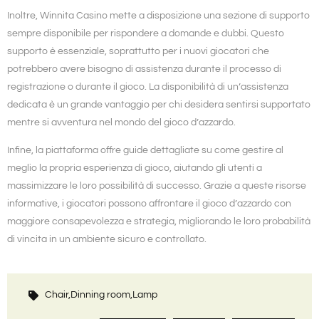
Inoltre, Winnita Casino mette a disposizione una sezione di supporto
sempre disponibile per rispondere a domande e dubbi. Questo
supporto è essenziale, soprattutto per i nuovi giocatori che
potrebbero avere bisogno di assistenza durante il processo di
registrazione o durante il gioco. La disponibilità di un’assistenza
dedicata è un grande vantaggio per chi desidera sentirsi supportato
mentre si avventura nel mondo del gioco d’azzardo.
Infine, la piattaforma offre guide dettagliate su come gestire al
meglio la propria esperienza di gioco, aiutando gli utenti a
massimizzare le loro possibilità di successo. Grazie a queste risorse
informative, i giocatori possono affrontare il gioco d’azzardo con
maggiore consapevolezza e strategia, migliorando le loro probabilità
di vincita in un ambiente sicuro e controllato.
Chair,
Dinning room,
Lamp