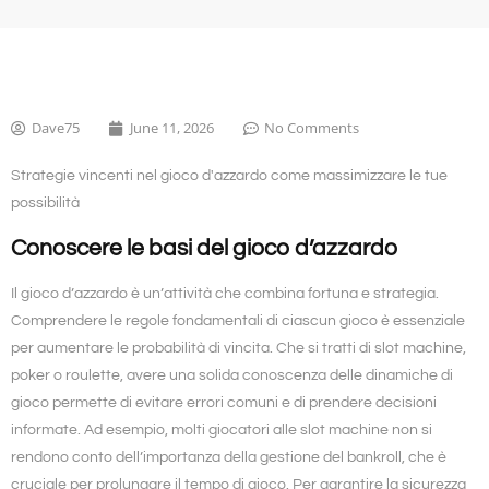
Dave75
June 11, 2026
No Comments
Strategie vincenti nel gioco d'azzardo come massimizzare le tue
possibilità
Conoscere le basi del gioco d’azzardo
Il gioco d’azzardo è un’attività che combina fortuna e strategia.
Comprendere le regole fondamentali di ciascun gioco è essenziale
per aumentare le probabilità di vincita. Che si tratti di slot machine,
poker o roulette, avere una solida conoscenza delle dinamiche di
gioco permette di evitare errori comuni e di prendere decisioni
informate. Ad esempio, molti giocatori alle slot machine non si
rendono conto dell’importanza della gestione del bankroll, che è
cruciale per prolungare il tempo di gioco. Per garantire la sicurezza