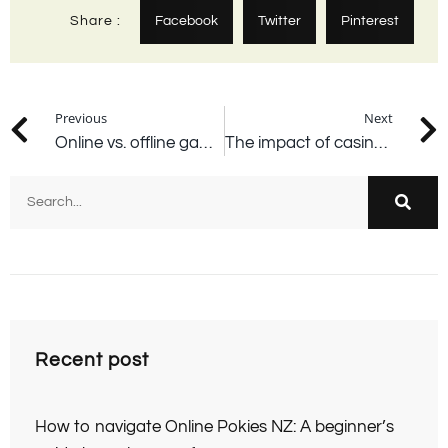
Share :
Facebook
Twitter
Pinterest
Previous
Next
Online vs. offline gambling which offers a better experience
The impact of casinos on the local economy opportunities and challenges
Recent post
How to navigate Online Pokies NZ: A beginner’s