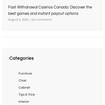
Fast Withdrawal Casinos Canada: Discover the
best games and instant payout options
August 6, 2026
No Comments
Categories
Furniture
Chair
Cabinet
Tips & Trick
Interior