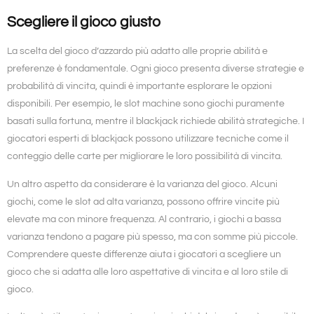
Scegliere il gioco giusto
La scelta del gioco d’azzardo più adatto alle proprie abilità e
preferenze è fondamentale. Ogni gioco presenta diverse strategie e
probabilità di vincita, quindi è importante esplorare le opzioni
disponibili. Per esempio, le slot machine sono giochi puramente
basati sulla fortuna, mentre il blackjack richiede abilità strategiche. I
giocatori esperti di blackjack possono utilizzare tecniche come il
conteggio delle carte per migliorare le loro possibilità di vincita.
Un altro aspetto da considerare è la varianza del gioco. Alcuni
giochi, come le slot ad alta varianza, possono offrire vincite più
elevate ma con minore frequenza. Al contrario, i giochi a bassa
varianza tendono a pagare più spesso, ma con somme più piccole.
Comprendere queste differenze aiuta i giocatori a scegliere un
gioco che si adatta alle loro aspettative di vincita e al loro stile di
gioco.