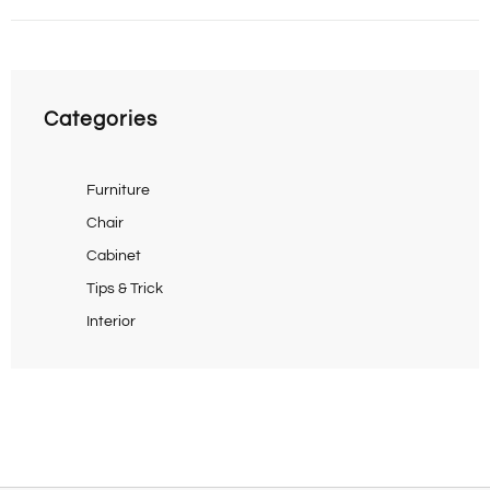
Categories
Furniture
Chair
Cabinet
Tips & Trick
Interior