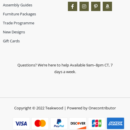
Assembly Guides
Furniture Packages
Trade Programme
New Designs
Gift Cards
Questions? We’re here to help Available 9am–8pm CT, 7
days a week.
Copyright © 2022 Teakwood | Powered by Onecontributor