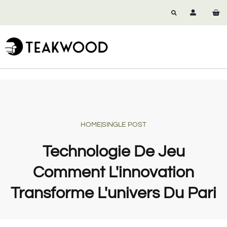
HOME
SINGLE POST
Technologie De Jeu
Comment L'innovation
Transforme L'univers Du Pari