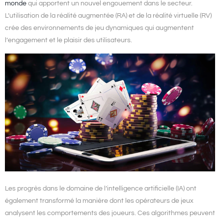
monde
qui apportent un nouvel engouement dans le secteur.
L’utilisation de la réalité augmentée (RA) et de la réalité virtuelle (RV)
crée des environnements de jeu dynamiques qui augmentent
l’engagement et le plaisir des utilisateurs.
Les progrès dans le domaine de l’intelligence artificielle (IA) ont
également transformé la manière dont les opérateurs de jeux
analysent les comportements des joueurs. Ces algorithmes peuvent