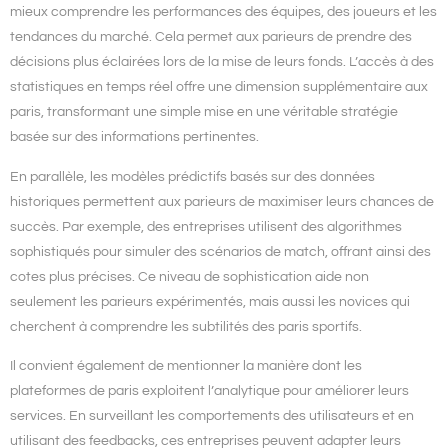
mieux comprendre les performances des équipes, des joueurs et les
tendances du marché. Cela permet aux parieurs de prendre des
décisions plus éclairées lors de la mise de leurs fonds. L’accès à des
statistiques en temps réel offre une dimension supplémentaire aux
paris, transformant une simple mise en une véritable stratégie
basée sur des informations pertinentes.
En parallèle, les modèles prédictifs basés sur des données
historiques permettent aux parieurs de maximiser leurs chances de
succès. Par exemple, des entreprises utilisent des algorithmes
sophistiqués pour simuler des scénarios de match, offrant ainsi des
cotes plus précises. Ce niveau de sophistication aide non
seulement les parieurs expérimentés, mais aussi les novices qui
cherchent à comprendre les subtilités des paris sportifs.
Il convient également de mentionner la manière dont les
plateformes de paris exploitent l’analytique pour améliorer leurs
services. En surveillant les comportements des utilisateurs et en
utilisant des feedbacks, ces entreprises peuvent adapter leurs