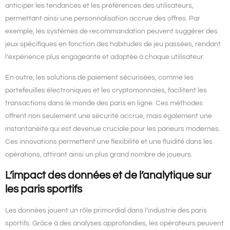
anticiper les tendances et les préférences des utilisateurs,
permettant ainsi une personnalisation accrue des offres. Par
exemple, les systèmes de recommandation peuvent suggérer des
jeux spécifiques en fonction des habitudes de jeu passées, rendant
l’expérience plus engageante et adaptée à chaque utilisateur.
En outre, les solutions de paiement sécurisées, comme les
portefeuilles électroniques et les cryptomonnaies, facilitent les
transactions dans le monde des paris en ligne. Ces méthodes
offrent non seulement une sécurité accrue, mais également une
instantanéité qui est devenue cruciale pour les parieurs modernes.
Ces innovations permettent une flexibilité et une fluidité dans les
opérations, attirant ainsi un plus grand nombre de joueurs.
L’impact des données et de l’analytique sur
les paris sportifs
Les données jouent un rôle primordial dans l’industrie des paris
sportifs. Grâce à des analyses approfondies, les opérateurs peuvent