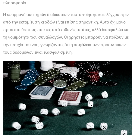
πληροφορία.
Η εφαρμογή αυστηρών διαδικασιών ταυτοποίησης και ελέγχου πριν
από την εκταμίευση κερδών είναι επίσης σημαντική. Αυτό όχι μόνο
προστατεύει τους παίκτες από πιθανές απάτες, αλλά διασφαλίζει και
τη νομιμότητα των συναλλαγών. Οι χρήστες μπορούν να παίζουν με
την ησυχία του νου, γνωρίζοντας ότι η ασφάλεια των προσωπικών
τους δεδομένων είναι εξασφαλισμένη.