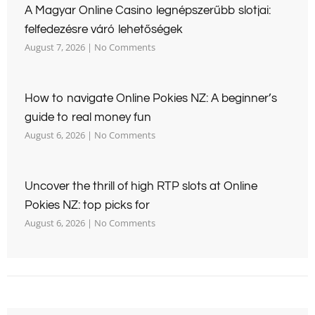
A Magyar Online Casino legnépszerűbb slotjai:
felfedezésre váró lehetőségek
August 7, 2026
No Comments
How to navigate Online Pokies NZ: A beginner’s
guide to real money fun
August 6, 2026
No Comments
Uncover the thrill of high RTP slots at Online
Pokies NZ: top picks for
August 6, 2026
No Comments