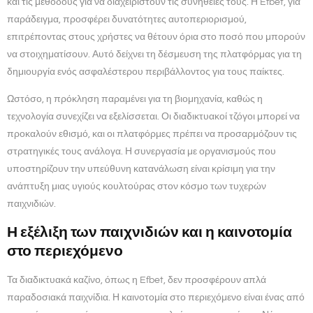
και τις μεθόδους για να διαχειριστούν τις συνήθειές τους. Η Efbet, για
παράδειγμα, προσφέρει δυνατότητες αυτοπεριορισμού,
επιτρέποντας στους χρήστες να θέτουν όρια στο ποσό που μπορούν
να στοιχηματίσουν. Αυτό δείχνει τη δέσμευση της πλατφόρμας για τη
δημιουργία ενός ασφαλέστερου περιβάλλοντος για τους παίκτες.
Ωστόσο, η πρόκληση παραμένει για τη βιομηχανία, καθώς η
τεχνολογία συνεχίζει να εξελίσσεται. Οι διαδικτυακοί τζόγοι μπορεί να
προκαλούν εθισμό, και οι πλατφόρμες πρέπει να προσαρμόζουν τις
στρατηγικές τους ανάλογα. Η συνεργασία με οργανισμούς που
υποστηρίζουν την υπεύθυνη κατανάλωση είναι κρίσιμη για την
ανάπτυξη μιας υγιούς κουλτούρας στον κόσμο των τυχερών
παιχνιδιών.
Η εξέλιξη των παιχνιδιών και η καινοτομία
στο περιεχόμενο
Τα διαδικτυακά καζίνο, όπως η Efbet, δεν προσφέρουν απλά
παραδοσιακά παιχνίδια. Η καινοτομία στο περιεχόμενο είναι ένας από