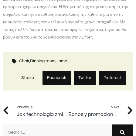
εμπειρία τυχερών παιχνιδιών. Η δέσμευσή της στην καινοτομία, την
ασφάλεια και την υπεύθυνη κατανάλωση την καθιστά μια από τις
κορυφαίες επιλογές στην ελληνική αγορά τυχερών παιχνιδιών. Με
τόσες πολλές δυνατότητες και προσφορές, οι χρήστες σίγουρα θα
βρουν κάτι που να τους ενθουσιάσει στην Efbet.
Chair,
Dinning room,
Lamp
Share :
Facebook
Twitter
Pinterest
Previous
Next
Jak technologia zmienia oblicze świata kasyn
Bonos y promociones en Fortune Tiger en 2026: maximiza tus ganancias hoy