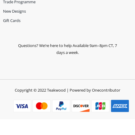
Trade Programme
New Designs
Gift Cards
Questions? We’re here to help Available 9am–8pm CT, 7
days a week.
Copyright © 2022 Teakwood | Powered by Onecontributor