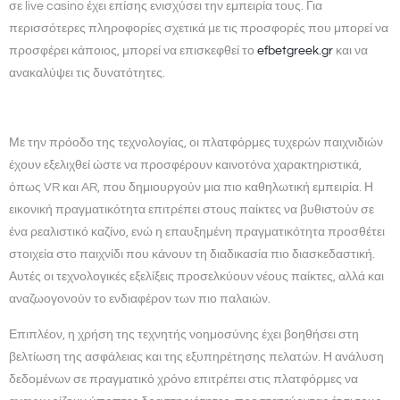
σε live casino έχει επίσης ενισχύσει την εμπειρία τους. Για
περισσότερες πληροφορίες σχετικά με τις προσφορές που μπορεί να
προσφέρει κάποιος, μπορεί να επισκεφθεί το
efbetgreek.gr
και να
ανακαλύψει τις δυνατότητες.
Με την πρόοδο της τεχνολογίας, οι πλατφόρμες τυχερών παιχνιδιών
έχουν εξελιχθεί ώστε να προσφέρουν καινοτόνα χαρακτηριστικά,
όπως VR και AR, που δημιουργούν μια πιο καθηλωτική εμπειρία. Η
εικονική πραγματικότητα επιτρέπει στους παίκτες να βυθιστούν σε
ένα ρεαλιστικό καζίνο, ενώ η επαυξημένη πραγματικότητα προσθέτει
στοιχεία στο παιχνίδι που κάνουν τη διαδικασία πιο διασκεδαστική.
Αυτές οι τεχνολογικές εξελίξεις προσελκύουν νέους παίκτες, αλλά και
αναζωογονούν το ενδιαφέρον των πιο παλαιών.
Επιπλέον, η χρήση της τεχνητής νοημοσύνης έχει βοηθήσει στη
βελτίωση της ασφάλειας και της εξυπηρέτησης πελατών. Η ανάλυση
δεδομένων σε πραγματικό χρόνο επιτρέπει στις πλατφόρμες να